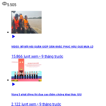
5.505
VIDEO: BỘ ĐỘI HẢI QUÂN GIÚP DÂN KHẮC PHỤC HẬU QUẢ MƯA LŨ
15.866
lượt xem •
9 tháng trước
Vùng 5 phát động thi đua cao điểm chống khai thác IUU
2.122
lượt xem •
9 tháng trước