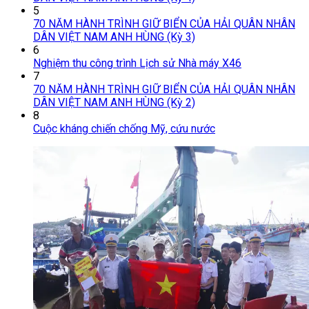
5
70 NĂM HÀNH TRÌNH GIỮ BIỂN CỦA HẢI QUÂN NHÂN
DÂN VIỆT NAM ANH HÙNG (Kỳ 3)
6
Nghiệm thu công trình Lịch sử Nhà máy X46
7
70 NĂM HÀNH TRÌNH GIỮ BIỂN CỦA HẢI QUÂN NHÂN
DÂN VIỆT NAM ANH HÙNG (Kỳ 2)
8
Cuộc kháng chiến chống Mỹ, cứu nước