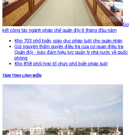
Sơ
kết công tác ngành pháp chế quân đội 6 tháng đầu năm
Kho 703 phổ biến, giáo dục pháp luật cho quân nhân
Giữ nguyên thẩm quyền điều tra của cơ quan điều tra
Quân đội - bảo đảm hiệu lực quản lý nhà nước về quốc
phòng
Kho 858 phối hợp tổ chức phổ biến pháp luật
TÂM TÌNH LÍNH BIỂN