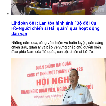
Lữ đoàn 681: Lan tỏa hình ảnh “Bộ đội Cụ
Hồ-Người chiến sĩ Hải quân” qua hoạt động
dân vận
Những năm qua, cùng với nhiệm vụ huấn luyện, sẵn sàng
chiến đấu, quản lý và bảo vệ vững chắc chủ quyền biển,
đảo phía Nam của Tổ quốc; cán bộ, chiến sĩ Lữ đo...