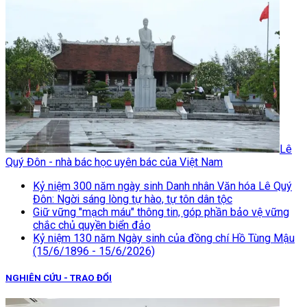
Lê
Quý Đôn - nhà bác học uyên bác của Việt Nam
Kỷ niệm 300 năm ngày sinh Danh nhân Văn hóa Lê Quý
Đôn: Ngời sáng lòng tự hào, tự tôn dân tộc
Giữ vững "mạch máu" thông tin, góp phần bảo vệ vững
chắc chủ quyền biển đảo
Kỷ niệm 130 năm Ngày sinh của đồng chí Hồ Tùng Mậu
(15/6/1896 - 15/6/2026)
NGHIÊN CỨU - TRAO ĐỔI