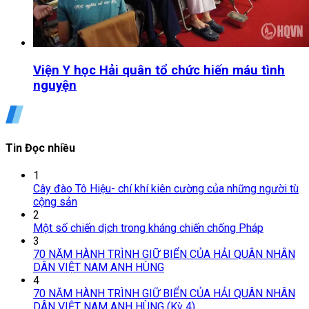
Viện Y học Hải quân tổ chức hiến máu tình
nguyện
Tin Đọc nhiều
1
Cây đào Tô Hiệu- chí khí kiên cường của những người tù
cộng sản
2
Một số chiến dịch trong kháng chiến chống Pháp
3
70 NĂM HÀNH TRÌNH GIỮ BIỂN CỦA HẢI QUÂN NHÂN
DÂN VIỆT NAM ANH HÙNG
4
70 NĂM HÀNH TRÌNH GIỮ BIỂN CỦA HẢI QUÂN NHÂN
DÂN VIỆT NAM ANH HÙNG (Kỳ 4)