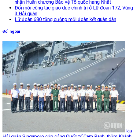
nhận Huân chương Bảo vệ Tổ quốc hạng Nhất
Đổi mới công tác giáo dục chính trị ở Lữ đoàn 172, Vùng
3 Hải quân
Lữ đoàn 680 tăng cường mối đoàn kết quân dân
Đối ngoại
Tàu
Hải quân Singapore cập cảng Quốc tế Cam Ranh, thăm Khánh