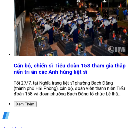
Cán bộ, chiến sĩ Tiểu đoàn 158 tham gia thắp
nến tri ân các Anh hùng liệt sĩ
Tối 27/7, tại Nghĩa trang liệt sĩ phường Bạch Đằng
(thành phố Hải Phòng), cán bộ, đoàn viên thanh niên Tiểu
đoàn 158 và đoàn phường Bạch Đằng tổ chức Lễ thắ...
Xem Thêm