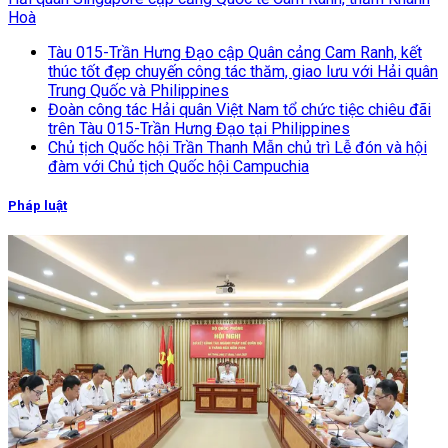
Hoà
Tàu 015-Trần Hưng Đạo cập Quân cảng Cam Ranh, kết
thúc tốt đẹp chuyến công tác thăm, giao lưu với Hải quân
Trung Quốc và Philippines
Đoàn công tác Hải quân Việt Nam tổ chức tiệc chiêu đãi
trên Tàu 015-Trần Hưng Đạo tại Philippines
Chủ tịch Quốc hội Trần Thanh Mẫn chủ trì Lễ đón và hội
đàm với Chủ tịch Quốc hội Campuchia
Pháp luật