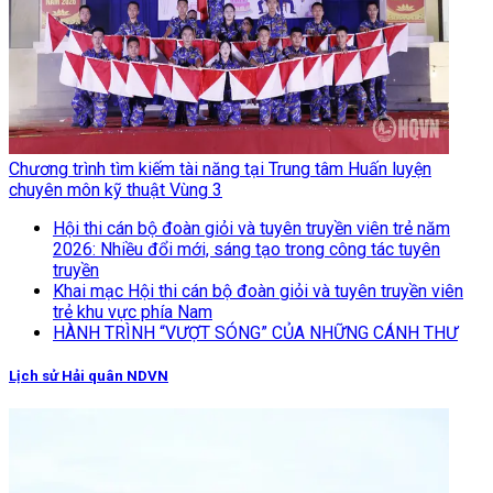
Chương trình tìm kiếm tài năng tại Trung tâm Huấn luyện
chuyên môn kỹ thuật Vùng 3
Hội thi cán bộ đoàn giỏi và tuyên truyền viên trẻ năm
2026: Nhiều đổi mới, sáng tạo trong công tác tuyên
truyền
Khai mạc Hội thi cán bộ đoàn giỏi và tuyên truyền viên
trẻ khu vực phía Nam
HÀNH TRÌNH “VƯỢT SÓNG” CỦA NHỮNG CÁNH THƯ
Lịch sử Hải quân NDVN