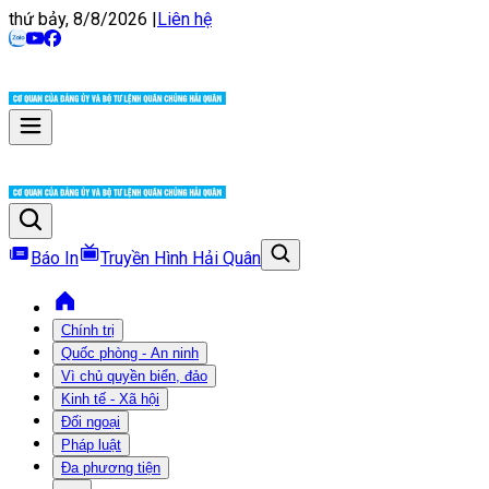
thứ bảy, 8/8/2026
|
Liên hệ
Báo In
Truyền Hình Hải Quân
Chính trị
Quốc phòng - An ninh
Vì chủ quyền biển, đảo
Kinh tế - Xã hội
Đối ngoại
Pháp luật
Đa phương tiện