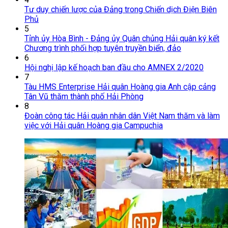
Tư duy chiến lược của Đảng trong Chiến dịch Điện Biên
Phủ
5
Tỉnh ủy Hòa Bình - Đảng ủy Quân chủng Hải quân ký kết
Chương trình phối hợp tuyên truyền biển, đảo
6
Hội nghị lập kế hoạch ban đầu cho AMNEX 2/2020
7
Tàu HMS Enterprise Hải quân Hoàng gia Anh cập cảng
Tân Vũ thăm thành phố Hải Phòng
8
Đoàn công tác Hải quân nhân dân Việt Nam thăm và làm
việc với Hải quân Hoàng gia Campuchia