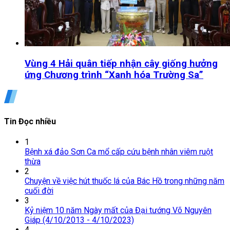
Vùng 4 Hải quân tiếp nhận cây giống hưởng
ứng Chương trình “Xanh hóa Trường Sa”
Tin Đọc nhiều
1
Bệnh xá đảo Sơn Ca mổ cấp cứu bệnh nhân viêm ruột
thừa
2
Chuyện về việc hút thuốc lá của Bác Hồ trong những năm
cuối đời
3
Kỷ niệm 10 năm Ngày mất của Đại tướng Võ Nguyên
Giáp (4/10/2013 - 4/10/2023)
4