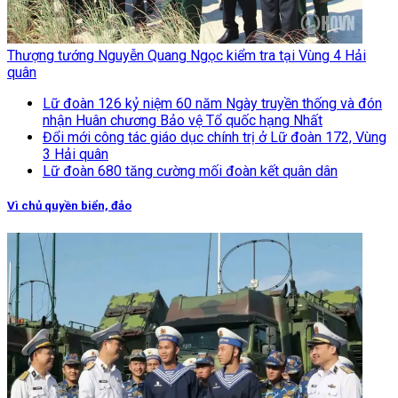
Thượng tướng Nguyễn Quang Ngọc kiểm tra tại Vùng 4 Hải
quân
Lữ đoàn 126 kỷ niệm 60 năm Ngày truyền thống và đón
nhận Huân chương Bảo vệ Tổ quốc hạng Nhất
Đổi mới công tác giáo dục chính trị ở Lữ đoàn 172, Vùng
3 Hải quân
Lữ đoàn 680 tăng cường mối đoàn kết quân dân
Vì chủ quyền biển, đảo