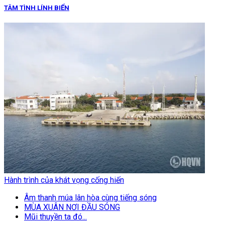
TÂM TÌNH LÍNH BIỂN
Hành trình của khát vọng cống hiến
Âm thanh múa lân hòa cùng tiếng sóng
MÙA XUÂN NƠI ĐẦU SÓNG
Mũi thuyền ta đó...