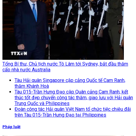
Tổng Bí thư, Chủ tịch nước Tô Lâm tới Sydney, bắt đầu thăm
cấp nhà nước Australia
Tàu Hải quân Singapore cập cảng Quốc tế Cam Ranh,
thăm Khánh Hoà
Tàu 015-Trần Hưng Đạo cập Quân cảng Cam Ranh, kết
thúc tốt đẹp chuyến công tác thăm, giao lưu với Hải quân
Trung Quốc và Philippines
Đoàn công tác Hải quân Việt Nam tổ chức tiệc chiêu đãi
trên Tàu 015-Trần Hưng Đạo tại Philippines
Pháp luật