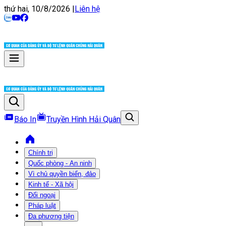
thứ hai, 10/8/2026
|
Liên hệ
Báo In
Truyền Hình Hải Quân
Chính trị
Quốc phòng - An ninh
Vì chủ quyền biển, đảo
Kinh tế - Xã hội
Đối ngoại
Pháp luật
Đa phương tiện