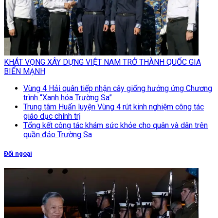
KHÁT VỌNG XÂY DỰNG VIỆT NAM TRỞ THÀNH QUỐC GIA
BIỂN MẠNH
Vùng 4 Hải quân tiếp nhận cây giống hưởng ứng Chương
trình “Xanh hóa Trường Sa”
Trung tâm Huấn luyện Vùng 4 rút kinh nghiệm công tác
giáo dục chính trị
Tổng kết công tác khám sức khỏe cho quân và dân trên
quần đảo Trường Sa
Đối ngoại