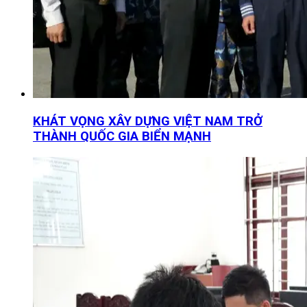
KHÁT VỌNG XÂY DỰNG VIỆT NAM TRỞ
THÀNH QUỐC GIA BIỂN MẠNH