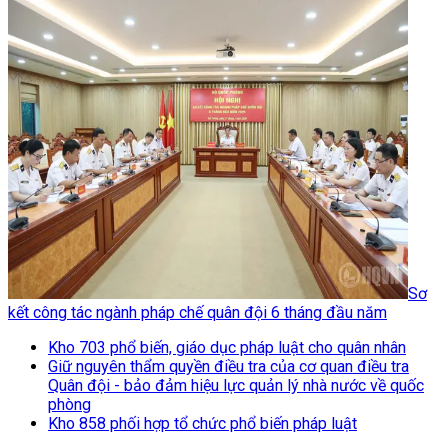
Sơ
kết công tác ngành pháp chế quân đội 6 tháng đầu năm
Kho 703 phổ biến, giáo dục pháp luật cho quân nhân
Giữ nguyên thẩm quyền điều tra của cơ quan điều tra
Quân đội - bảo đảm hiệu lực quản lý nhà nước về quốc
phòng
Kho 858 phối hợp tổ chức phổ biến pháp luật