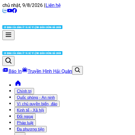
chủ nhật, 9/8/2026
|
Liên hệ
Báo In
Truyền Hình Hải Quân
Chính trị
Quốc phòng - An ninh
Vì chủ quyền biển, đảo
Kinh tế - Xã hội
Đối ngoại
Pháp luật
Đa phương tiện