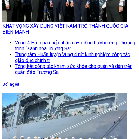
KHÁT VỌNG XÂY DỰNG VIỆT NAM TRỞ THÀNH QUỐC GIA
BIỂN MẠNH
Vùng 4 Hải quân tiếp nhận cây giống hưởng ứng Chương
trình “Xanh hóa Trường Sa”
Trung tâm Huấn luyện Vùng 4 rút kinh nghiệm công tác
giáo dục chính trị
Tổng kết công tác khám sức khỏe cho quân và dân trên
quần đảo Trường Sa
Đối ngoại