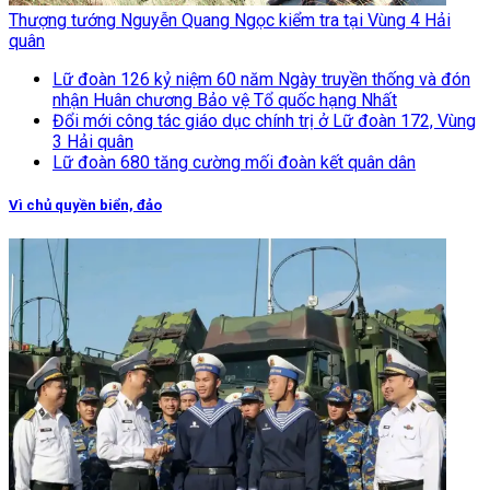
Thượng tướng Nguyễn Quang Ngọc kiểm tra tại Vùng 4 Hải
quân
Lữ đoàn 126 kỷ niệm 60 năm Ngày truyền thống và đón
nhận Huân chương Bảo vệ Tổ quốc hạng Nhất
Đổi mới công tác giáo dục chính trị ở Lữ đoàn 172, Vùng
3 Hải quân
Lữ đoàn 680 tăng cường mối đoàn kết quân dân
Vì chủ quyền biển, đảo