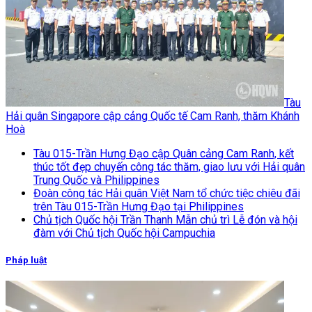
Tàu
Hải quân Singapore cập cảng Quốc tế Cam Ranh, thăm Khánh
Hoà
Tàu 015-Trần Hưng Đạo cập Quân cảng Cam Ranh, kết
thúc tốt đẹp chuyến công tác thăm, giao lưu với Hải quân
Trung Quốc và Philippines
Đoàn công tác Hải quân Việt Nam tổ chức tiệc chiêu đãi
trên Tàu 015-Trần Hưng Đạo tại Philippines
Chủ tịch Quốc hội Trần Thanh Mẫn chủ trì Lễ đón và hội
đàm với Chủ tịch Quốc hội Campuchia
Pháp luật