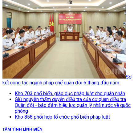
Sơ
kết công tác ngành pháp chế quân đội 6 tháng đầu năm
Kho 703 phổ biến, giáo dục pháp luật cho quân nhân
Giữ nguyên thẩm quyền điều tra của cơ quan điều tra
Quân đội - bảo đảm hiệu lực quản lý nhà nước về quốc
phòng
Kho 858 phối hợp tổ chức phổ biến pháp luật
TÂM TÌNH LÍNH BIỂN