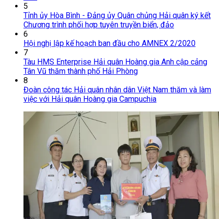
5
Tỉnh ủy Hòa Bình - Đảng ủy Quân chủng Hải quân ký kết
Chương trình phối hợp tuyên truyền biển, đảo
6
Hội nghị lập kế hoạch ban đầu cho AMNEX 2/2020
7
Tàu HMS Enterprise Hải quân Hoàng gia Anh cập cảng
Tân Vũ thăm thành phố Hải Phòng
8
Đoàn công tác Hải quân nhân dân Việt Nam thăm và làm
việc với Hải quân Hoàng gia Campuchia