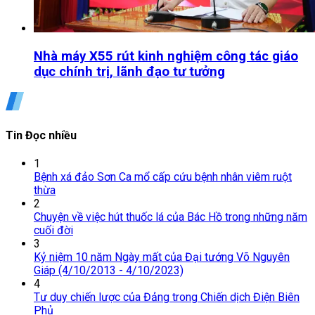
Nhà máy X55 rút kinh nghiệm công tác giáo
dục chính trị, lãnh đạo tư tưởng
Tin Đọc nhiều
1
Bệnh xá đảo Sơn Ca mổ cấp cứu bệnh nhân viêm ruột
thừa
2
Chuyện về việc hút thuốc lá của Bác Hồ trong những năm
cuối đời
3
Kỷ niệm 10 năm Ngày mất của Đại tướng Võ Nguyên
Giáp (4/10/2013 - 4/10/2023)
4
Tư duy chiến lược của Đảng trong Chiến dịch Điện Biên
Phủ