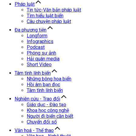
Pháp luật
Tin tức-Văn bản pháp luật
Tìm hiểu luật biển
Câu chuyện pháp luật
Đa phương tiện
Longform
Infographics
Podcast
Phóng sự ảnh
Hải quân media
Short Video
Tâm tình lính biển
Những bông hoa biển
Hồi âm bạn đọc
Tâm tình lính biển
Nghiên cứu - Trao đổi
Giáo dục - Đào tạo
Khoa học công nghệ
Người đi biển cần biết
Chuyển đổi số
Văn hoá - Thể thao