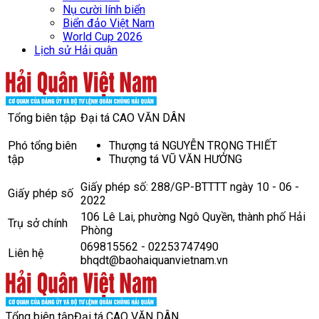
Nụ cười lính biển
Biển đảo Việt Nam
World Cup 2026
Lịch sử Hải quân
Tổng biên tập
Đại tá CAO VĂN DÂN
Phó tổng biên
Thượng tá NGUYỄN TRỌNG THIẾT
tập
Thượng tá VŨ VĂN HƯỞNG
Giấy phép số: 288/GP-BTTTT ngày 10 - 06 -
Giấy phép số
2022
106 Lê Lai, phường Ngô Quyền, thành phố Hải
Trụ sở chính
Phòng
069815562 - 02253747490
Liên hệ
bhqdt@baohaiquanvietnam.vn
Tổng biên tập
Đại tá CAO VĂN DÂN