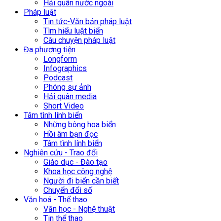
Hải quân nước ngoài
Pháp luật
Tin tức-Văn bản pháp luật
Tìm hiểu luật biển
Câu chuyện pháp luật
Đa phương tiện
Longform
Infographics
Podcast
Phóng sự ảnh
Hải quân media
Short Video
Tâm tình lính biển
Những bông hoa biển
Hồi âm bạn đọc
Tâm tình lính biển
Nghiên cứu - Trao đổi
Giáo dục - Đào tạo
Khoa học công nghệ
Người đi biển cần biết
Chuyển đổi số
Văn hoá - Thể thao
Văn học - Nghệ thuật
Tin thể thao