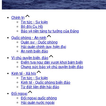
Chính trị
Tin tức - Sự kiện
Bộ đội Cụ Hồ
Bảo vệ nền tảng tư tưởng của Đảng
Quốc phòng - An ninh
Quân sự - Quốc phòng
Hải quân chính quy, hiện đại
An ninh biển đảo
Vì chủ quyền biển, đảo
Điểm tựa ngư dân vươn khơi bám biển
Chung sức bảo vệ chủ quyền biển đảo
Kinh tế - Xã hội
Tin tức - Sự kiện
Kinh tế - Quốc phòng biển đảo
Từ đất liền đến hải đảo
Đối ngoại
Đối ngoại quốc phòng
Hải quân nước ngoài