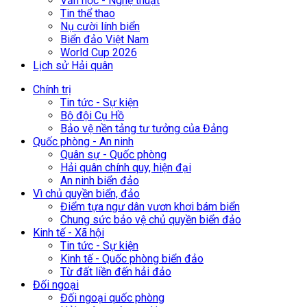
Văn học - Nghệ thuật
Tin thể thao
Nụ cười lính biển
Biển đảo Việt Nam
World Cup 2026
Lịch sử Hải quân
Chính trị
Tin tức - Sự kiện
Bộ đội Cụ Hồ
Bảo vệ nền tảng tư tưởng của Đảng
Quốc phòng - An ninh
Quân sự - Quốc phòng
Hải quân chính quy, hiện đại
An ninh biển đảo
Vì chủ quyền biển, đảo
Điểm tựa ngư dân vươn khơi bám biển
Chung sức bảo vệ chủ quyền biển đảo
Kinh tế - Xã hội
Tin tức - Sự kiện
Kinh tế - Quốc phòng biển đảo
Từ đất liền đến hải đảo
Đối ngoại
Đối ngoại quốc phòng