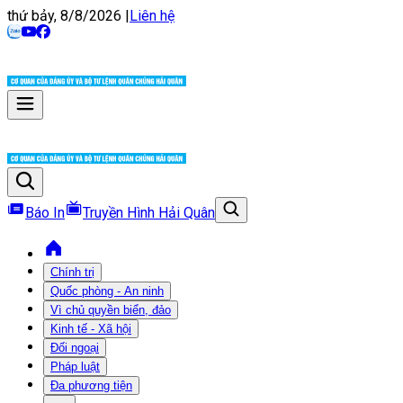
thứ bảy, 8/8/2026
|
Liên hệ
Báo In
Truyền Hình Hải Quân
Chính trị
Quốc phòng - An ninh
Vì chủ quyền biển, đảo
Kinh tế - Xã hội
Đối ngoại
Pháp luật
Đa phương tiện