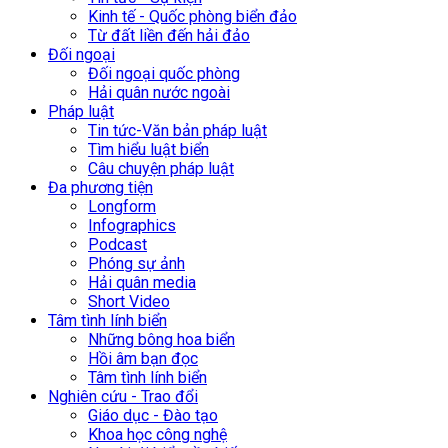
Kinh tế - Quốc phòng biển đảo
Từ đất liền đến hải đảo
Đối ngoại
Đối ngoại quốc phòng
Hải quân nước ngoài
Pháp luật
Tin tức-Văn bản pháp luật
Tìm hiểu luật biển
Câu chuyện pháp luật
Đa phương tiện
Longform
Infographics
Podcast
Phóng sự ảnh
Hải quân media
Short Video
Tâm tình lính biển
Những bông hoa biển
Hồi âm bạn đọc
Tâm tình lính biển
Nghiên cứu - Trao đổi
Giáo dục - Đào tạo
Khoa học công nghệ