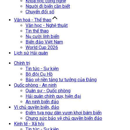
Khoa học công nghệ
Người đi biển cần biết
Chuyển đổi số
Văn hoá - Thể thao
Văn học - Nghệ thuật
Tin thể thao
Nụ cười lính biển
Biển đảo Việt Nam
World Cup 2026
Lịch sử Hải quân
Chính trị
Tin tức - Sự kiện
Bộ đội Cụ Hồ
Bảo vệ nền tảng tư tưởng của Đảng
Quốc phòng - An ninh
Quân sự - Quốc phòng
Hải quân chính quy, hiện đại
An ninh biển đảo
Vì chủ quyền biển, đảo
Điểm tựa ngư dân vươn khơi bám biển
Chung sức bảo vệ chủ quyền biển đảo
Kinh tế - Xã hội
Tin tức - Sự kiện