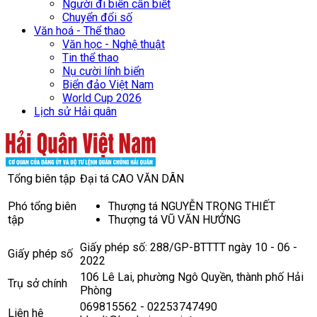
Người đi biển cần biết
Chuyển đổi số
Văn hoá - Thể thao
Văn học - Nghệ thuật
Tin thể thao
Nụ cười lính biển
Biển đảo Việt Nam
World Cup 2026
Lịch sử Hải quân
Tổng biên tập
Đại tá CAO VĂN DÂN
Phó tổng biên
Thượng tá NGUYỄN TRỌNG THIẾT
tập
Thượng tá VŨ VĂN HƯỞNG
Giấy phép số: 288/GP-BTTTT ngày 10 - 06 -
Giấy phép số
2022
106 Lê Lai, phường Ngô Quyền, thành phố Hải
Trụ sở chính
Phòng
069815562 - 02253747490
Liên hệ