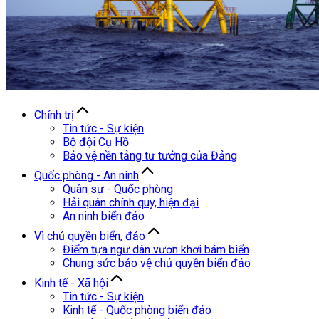
Chính trị
Tin tức - Sự kiện
Bộ đội Cụ Hồ
Bảo vệ nền tảng tư tưởng của Đảng
Quốc phòng - An ninh
Quân sự - Quốc phòng
Hải quân chính quy, hiện đại
An ninh biển đảo
Vì chủ quyền biển, đảo
Điểm tựa ngư dân vươn khơi bám biển
Chung sức bảo vệ chủ quyền biển đảo
Kinh tế - Xã hội
Tin tức - Sự kiện
Kinh tế - Quốc phòng biển đảo