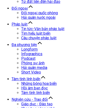
Từ đất liền đến hải đảo
Đối ngoại
Đối ngoại quốc phòng
Hải quân nước ngoài
Pháp luật
Tin tức-Văn bản pháp luật
Tìm hiểu luật biển
Câu chuyện pháp luật
Đa phương tiện
Longform
Infographics
Podcast
Phóng sự ảnh
Hải quân media
Short Video
Tâm tình lính biển
Những bông hoa biển
Hồi âm bạn đọc
Tâm tình lính biển
Nghiên cứu - Trao đổi
Giáo dục - Đào tạo