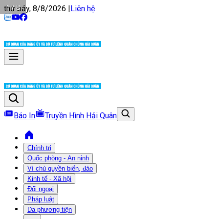
1 / 8
thứ bảy, 8/8/2026
|
Liên hệ
Báo In
Truyền Hình Hải Quân
Chính trị
Quốc phòng - An ninh
Vì chủ quyền biển, đảo
Kinh tế - Xã hội
Đối ngoại
Pháp luật
Đa phương tiện