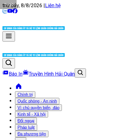
1 / 8
thứ bảy, 8/8/2026
|
Liên hệ
Báo In
Truyền Hình Hải Quân
Chính trị
Quốc phòng - An ninh
Vì chủ quyền biển, đảo
Kinh tế - Xã hội
Đối ngoại
Pháp luật
Đa phương tiện