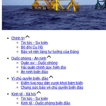
Chính trị
Tin tức - Sự kiện
Bộ đội Cụ Hồ
Bảo vệ nền tảng tư tưởng của Đảng
Quốc phòng - An ninh
Quân sự - Quốc phòng
Hải quân chính quy, hiện đại
An ninh biển đảo
Vì chủ quyền biển, đảo
Điểm tựa ngư dân vươn khơi bám biển
Chung sức bảo vệ chủ quyền biển đảo
Kinh tế - Xã hội
Tin tức - Sự kiện
Kinh tế - Quốc phòng biển đảo