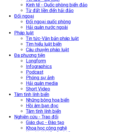
Kinh tế - Quốc phòng biển đảo
Từ đất liền đến hải đảo
Đối ngoại
Đối ngoại quốc phòng
Hải quân nước ngoài
Pháp luật
Tin tức-Văn bản pháp luật
Tìm hiểu luật biển
Câu chuyện pháp luật
Đa phương tiện
Longform
Infographics
Podcast
Phóng sự ảnh
Hải quân media
Short Video
Tâm tình lính biển
Những bông hoa biển
Hồi âm bạn đọc
Tâm tình lính biển
Nghiên cứu - Trao đổi
Giáo dục - Đào tạo
Khoa học công nghệ