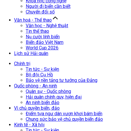
Khoa học công nghệ
Người đi biển cần biết
Chuyển đổi số
Văn hoá - Thể thao
Văn học - Nghệ thuật
Tin thể thao
Nụ cười lính biển
Biển đảo Việt Nam
World Cup 2026
Lịch sử Hải quân
Chính trị
Tin tức - Sự kiện
Bộ đội Cụ Hồ
Bảo vệ nền tảng tư tưởng của Đảng
Quốc phòng - An ninh
Quân sự - Quốc phòng
Hải quân chính quy, hiện đại
An ninh biển đảo
Vì chủ quyền biển, đảo
Điểm tựa ngư dân vươn khơi bám biển
Chung sức bảo vệ chủ quyền biển đảo
Kinh tế - Xã hội
Tin tức - Sự kiện