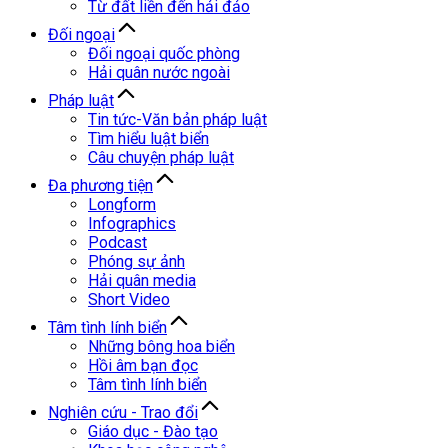
Từ đất liền đến hải đảo
Đối ngoại
Đối ngoại quốc phòng
Hải quân nước ngoài
Pháp luật
Tin tức-Văn bản pháp luật
Tìm hiểu luật biển
Câu chuyện pháp luật
Đa phương tiện
Longform
Infographics
Podcast
Phóng sự ảnh
Hải quân media
Short Video
Tâm tình lính biển
Những bông hoa biển
Hồi âm bạn đọc
Tâm tình lính biển
Nghiên cứu - Trao đổi
Giáo dục - Đào tạo