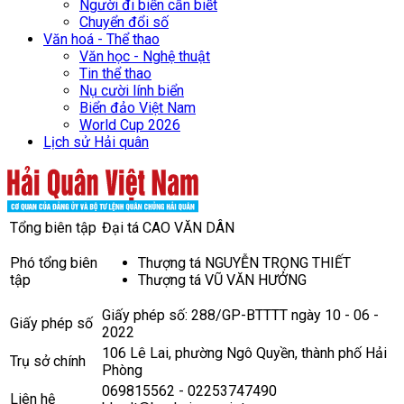
Người đi biển cần biết
Chuyển đổi số
Văn hoá - Thể thao
Văn học - Nghệ thuật
Tin thể thao
Nụ cười lính biển
Biển đảo Việt Nam
World Cup 2026
Lịch sử Hải quân
Tổng biên tập
Đại tá CAO VĂN DÂN
Phó tổng biên
Thượng tá NGUYỄN TRỌNG THIẾT
tập
Thượng tá VŨ VĂN HƯỞNG
Giấy phép số: 288/GP-BTTTT ngày 10 - 06 -
Giấy phép số
2022
106 Lê Lai, phường Ngô Quyền, thành phố Hải
Trụ sở chính
Phòng
069815562 - 02253747490
Liên hệ