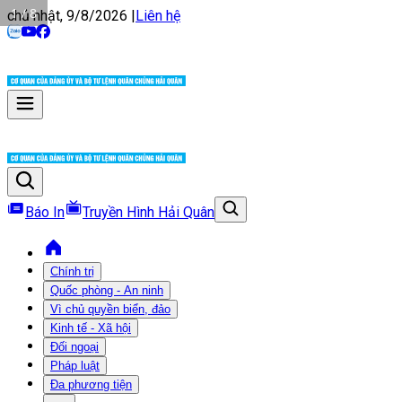
1 / 8
chủ nhật, 9/8/2026
|
Liên hệ
Báo In
Truyền Hình Hải Quân
Chính trị
Quốc phòng - An ninh
Vì chủ quyền biển, đảo
Kinh tế - Xã hội
Đối ngoại
Pháp luật
Đa phương tiện