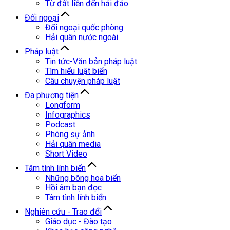
Từ đất liền đến hải đảo
Đối ngoại
Đối ngoại quốc phòng
Hải quân nước ngoài
Pháp luật
Tin tức-Văn bản pháp luật
Tìm hiểu luật biển
Câu chuyện pháp luật
Đa phương tiện
Longform
Infographics
Podcast
Phóng sự ảnh
Hải quân media
Short Video
Tâm tình lính biển
Những bông hoa biển
Hồi âm bạn đọc
Tâm tình lính biển
Nghiên cứu - Trao đổi
Giáo dục - Đào tạo