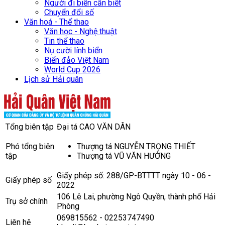
Người đi biển cần biết
Chuyển đổi số
Văn hoá - Thể thao
Văn học - Nghệ thuật
Tin thể thao
Nụ cười lính biển
Biển đảo Việt Nam
World Cup 2026
Lịch sử Hải quân
Tổng biên tập
Đại tá CAO VĂN DÂN
Phó tổng biên
Thượng tá NGUYỄN TRỌNG THIẾT
tập
Thượng tá VŨ VĂN HƯỞNG
Giấy phép số: 288/GP-BTTTT ngày 10 - 06 -
Giấy phép số
2022
106 Lê Lai, phường Ngô Quyền, thành phố Hải
Trụ sở chính
Phòng
069815562 - 02253747490
Liên hệ