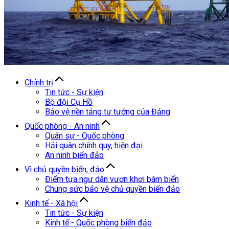
Chính trị
Tin tức - Sự kiện
Bộ đội Cụ Hồ
Bảo vệ nền tảng tư tưởng của Đảng
Quốc phòng - An ninh
Quân sự - Quốc phòng
Hải quân chính quy, hiện đại
An ninh biển đảo
Vì chủ quyền biển, đảo
Điểm tựa ngư dân vươn khơi bám biển
Chung sức bảo vệ chủ quyền biển đảo
Kinh tế - Xã hội
Tin tức - Sự kiện
Kinh tế - Quốc phòng biển đảo