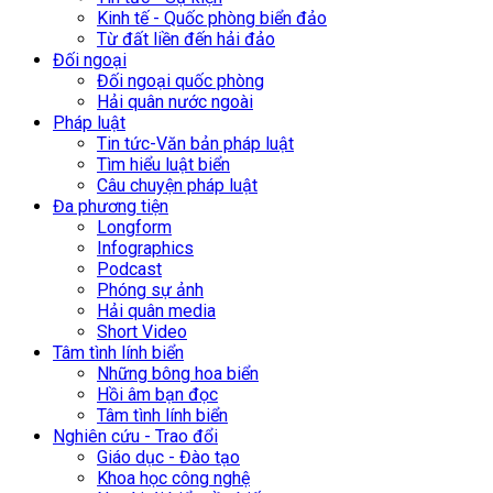
Kinh tế - Quốc phòng biển đảo
Từ đất liền đến hải đảo
Đối ngoại
Đối ngoại quốc phòng
Hải quân nước ngoài
Pháp luật
Tin tức-Văn bản pháp luật
Tìm hiểu luật biển
Câu chuyện pháp luật
Đa phương tiện
Longform
Infographics
Podcast
Phóng sự ảnh
Hải quân media
Short Video
Tâm tình lính biển
Những bông hoa biển
Hồi âm bạn đọc
Tâm tình lính biển
Nghiên cứu - Trao đổi
Giáo dục - Đào tạo
Khoa học công nghệ