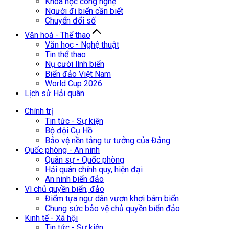
Khoa học công nghệ
Người đi biển cần biết
Chuyển đổi số
Văn hoá - Thể thao
Văn học - Nghệ thuật
Tin thể thao
Nụ cười lính biển
Biển đảo Việt Nam
World Cup 2026
Lịch sử Hải quân
Chính trị
Tin tức - Sự kiện
Bộ đội Cụ Hồ
Bảo vệ nền tảng tư tưởng của Đảng
Quốc phòng - An ninh
Quân sự - Quốc phòng
Hải quân chính quy, hiện đại
An ninh biển đảo
Vì chủ quyền biển, đảo
Điểm tựa ngư dân vươn khơi bám biển
Chung sức bảo vệ chủ quyền biển đảo
Kinh tế - Xã hội
Tin tức - Sự kiện