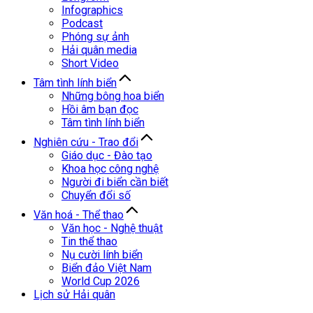
Infographics
Podcast
Phóng sự ảnh
Hải quân media
Short Video
Tâm tình lính biển
Những bông hoa biển
Hồi âm bạn đọc
Tâm tình lính biển
Nghiên cứu - Trao đổi
Giáo dục - Đào tạo
Khoa học công nghệ
Người đi biển cần biết
Chuyển đổi số
Văn hoá - Thể thao
Văn học - Nghệ thuật
Tin thể thao
Nụ cười lính biển
Biển đảo Việt Nam
World Cup 2026
Lịch sử Hải quân