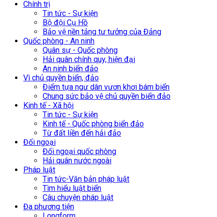
Chính trị
Tin tức - Sự kiện
Bộ đội Cụ Hồ
Bảo vệ nền tảng tư tưởng của Đảng
Quốc phòng - An ninh
Quân sự - Quốc phòng
Hải quân chính quy, hiện đại
An ninh biển đảo
Vì chủ quyền biển, đảo
Điểm tựa ngư dân vươn khơi bám biển
Chung sức bảo vệ chủ quyền biển đảo
Kinh tế - Xã hội
Tin tức - Sự kiện
Kinh tế - Quốc phòng biển đảo
Từ đất liền đến hải đảo
Đối ngoại
Đối ngoại quốc phòng
Hải quân nước ngoài
Pháp luật
Tin tức-Văn bản pháp luật
Tìm hiểu luật biển
Câu chuyện pháp luật
Đa phương tiện
Longform