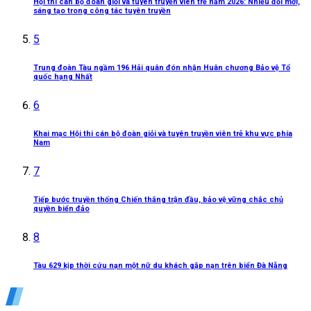
Hội thi cán bộ đoàn giỏi và tuyên truyền viên trẻ năm 2026: Nhiều đổi mới,
sáng tạo trong công tác tuyên truyền
5
Trung đoàn Tàu ngầm 196 Hải quân đón nhận Huân chương Bảo vệ Tổ
quốc hạng Nhất
6
Khai mạc Hội thi cán bộ đoàn giỏi và tuyên truyền viên trẻ khu vực phía
Nam
7
Tiếp bước truyền thống Chiến thắng trận đầu, bảo vệ vững chắc chủ
quyền biển đảo
8
Tàu 629 kịp thời cứu nạn một nữ du khách gặp nạn trên biển Đà Nẵng