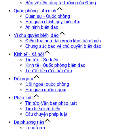
Bảo vệ nền tảng tư tưởng của Đảng
Quốc phòng - An ninh
Quân sự - Quốc phòng
Hải quân chính quy, hiện đại
An ninh biển đảo
Vì chủ quyền biển, đảo
Điểm tựa ngư dân vươn khơi bám biển
Chung sức bảo vệ chủ quyền biển đảo
Kinh tế - Xã hội
Tin tức - Sự kiện
Kinh tế - Quốc phòng biển đảo
Từ đất liền đến hải đảo
Đối ngoại
Đối ngoại quốc phòng
Hải quân nước ngoài
Pháp luật
Tin tức-Văn bản pháp luật
Tìm hiểu luật biển
Câu chuyện pháp luật
Đa phương tiện
Longform