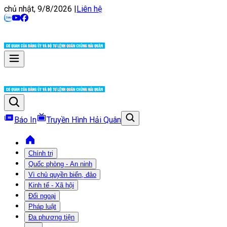
chủ nhật, 9/8/2026
|
Liên hệ
Báo In
Truyền Hình Hải Quân
Chính trị
Quốc phòng - An ninh
Vì chủ quyền biển, đảo
Kinh tế - Xã hội
Đối ngoại
Pháp luật
Đa phương tiện