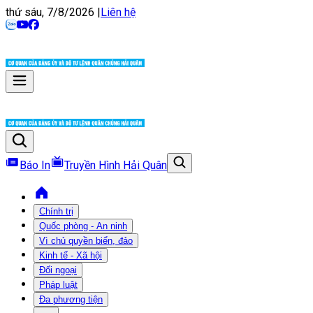
thứ sáu, 7/8/2026
|
Liên hệ
Báo In
Truyền Hình Hải Quân
Chính trị
Quốc phòng - An ninh
Vì chủ quyền biển, đảo
Kinh tế - Xã hội
Đối ngoại
Pháp luật
Đa phương tiện