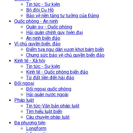
Tin tức - Sự kiện
Bộ đội Cụ Hồ
Bảo vệ nền tảng tư tưởng của Đảng
Quốc phòng - An ninh
Quân sự - Quốc phòng
Hải quân chính quy, hiện đại
An ninh biển đảo
Vì chủ quyền biển, đảo
Điểm tựa ngư dân vươn khơi bám biển
Chung sức bảo vệ chủ quyền biển đảo
Kinh tế - Xã hội
Tin tức - Sự kiện
Kinh tế - Quốc phòng biển đảo
Từ đất liền đến hải đảo
Đối ngoại
Đối ngoại quốc phòng
Hải quân nước ngoài
Pháp luật
Tin tức-Văn bản pháp luật
Tìm hiểu luật biển
Câu chuyện pháp luật
Đa phương tiện
Longform