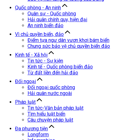
Quốc phòng - An ninh
Quân sự - Quốc phòng
Hải quân chính quy, hiện đại
An ninh biển đảo
Vì chủ quyền biển, đảo
Điểm tựa ngư dân vươn khơi bám biển
Chung sức bảo vệ chủ quyền biển đảo
Kinh tế - Xã hội
Tin tức - Sự kiện
Kinh tế - Quốc phòng biển đảo
Từ đất liền đến hải đảo
Đối ngoại
Đối ngoại quốc phòng
Hải quân nước ngoài
Pháp luật
Tin tức-Văn bản pháp luật
Tìm hiểu luật biển
Câu chuyện pháp luật
Đa phương tiện
Longform