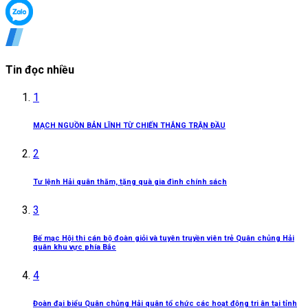
Tin đọc nhiều
1
MẠCH NGUỒN BẢN LĨNH TỪ CHIẾN THẮNG TRẬN ĐẦU
2
Tư lệnh Hải quân thăm, tặng quà gia đình chính sách
3
Bế mạc Hội thi cán bộ đoàn giỏi và tuyên truyền viên trẻ Quân chủng Hải
quân khu vực phía Bắc
4
Đoàn đại biểu Quân chủng Hải quân tổ chức các hoạt động tri ân tại tỉnh