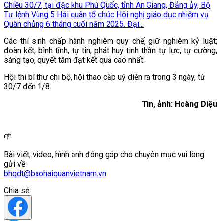
Chiều 30/7, tại đặc khu Phú Quốc, tỉnh An Giang, Đảng ủy, Bộ
Tư lệnh Vùng 5 Hải quân tổ chức Hội nghị giáo dục nhiệm vụ
Quân chủng 6 tháng cuối năm 2025. Đại...
Các thí sinh chấp hành nghiêm quy chế, giữ nghiêm kỷ luật;
đoàn kết, bình tĩnh, tự tin, phát huy tinh thần tự lực, tự cường,
sáng tạo, quyết tâm đạt kết quả cao nhất.
Hội thi bí thư chi bộ, hội thao cấp uỷ diễn ra trong 3 ngày, từ
30/7 đến 1/8.
Tin, ảnh: Hoàng Diệu
Bài viết, video, hình ảnh đóng góp cho chuyên mục vui lòng
gửi về
bhqdt@baohaiquanvietnam.vn
Chia sẻ