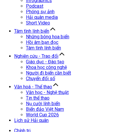
Infographics
Podcast
Phóng sự ảnh
Hải quân media
Short Video
Tâm tình lính biển
Những bông hoa biển
Hồi âm bạn đọc
Tâm tình lính biển
Nghiên cứu - Trao đổi
Giáo dục - Đào tạo
Khoa học công nghệ
Người đi biển cần biết
Chuyển đổi số
Văn hoá - Thể thao
Văn học - Nghệ thuật
Tin thể thao
Nụ cười lính biển
Biển đảo Việt Nam
World Cup 2026
Lịch sử Hải quân
Chính trị