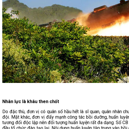
Nhân lực là khâu then chốt
Do đặc thù, đơn vị có quân số hầu hết là sĩ quan, quân nhân ch
đội. Mặt khác, đơn vị đẩy mạnh công tác bồi dưỡng, huấn luyện 
tương đối độc lập nên đối tượng huấn luyện rất đa dạng. Số CB
đều tổ chức đào tạo lại. Nội dung huấn luyện tập trung vào bồi