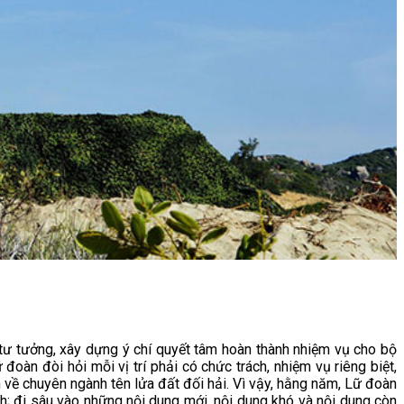
, tư tưởng, xây dựng ý chí quyết tâm hoàn thành nhiệm vụ cho bộ
oàn đòi hỏi mỗi vị trí phải có chức trách, nhiệm vụ riêng biệt,
về chuyên ngành tên lửa đất đối hải. Vì vậy, hằng năm, Lữ đoàn
ch; đi sâu vào những nội dung mới, nội dung khó và nội dung còn