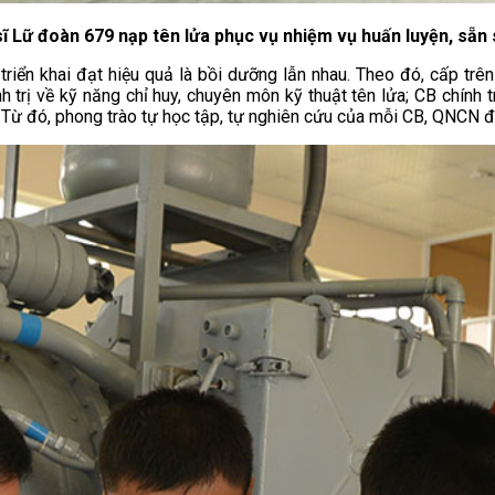
sĩ Lữ đoàn 679 nạp tên lửa phục vụ nhiệm vụ huấn luyện, sẵn
iển khai đạt hiệu quả là bồi dưỡng lẫn nhau. Theo đó, cấp trê
trị về kỹ năng chỉ huy, chuyên môn kỹ thuật tên lửa; CB chính t
… Từ đó, phong trào tự học tập, tự nghiên cứu của mỗi CB, QNCN đ