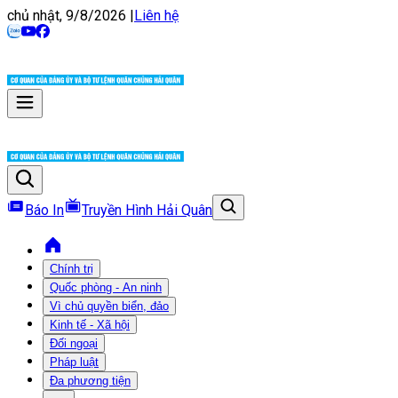
chủ nhật, 9/8/2026
|
Liên hệ
Báo In
Truyền Hình Hải Quân
Chính trị
Quốc phòng - An ninh
Vì chủ quyền biển, đảo
Kinh tế - Xã hội
Đối ngoại
Pháp luật
Đa phương tiện