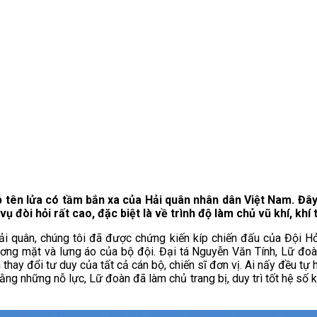
p tên lửa có tầm bắn xa của Hải quân nhân dân Việt Nam. Đây 
òi hỏi rất cao, đặc biệt là về trình độ làm chủ vũ khí, khí tà
 quân, chúng tôi đã được chứng kiến kíp chiến đấu của Đội Hỏa 
ương mặt và lưng áo của bộ đội. Đại tá Nguyễn Văn Tính, Lữ đoàn
thay đổi tư duy của tất cả cán bộ, chiến sĩ đơn vị. Ai nấy đều tự h
 những nỗ lực, Lữ đoàn đã làm chủ trang bị, duy trì tốt hệ số kỹ 