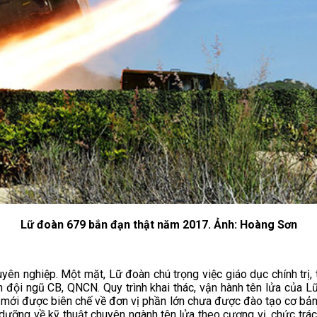
Lữ đoàn 679 bắn đạn thật năm 2017. Ảnh: Hoàng Sơn
uyên nghiệp. Một mặt, Lữ đoàn chú trọng việc giáo dục chính trị
đội ngũ CB, QNCN. Quy trình khai thác, vận hành tên lửa của Lữ đ
 mới được biên chế về đơn vị phần lớn chưa được đào tạo cơ bản 
 dưỡng về kỹ thuật chuyên ngành tên lửa theo cương vị, chức trá