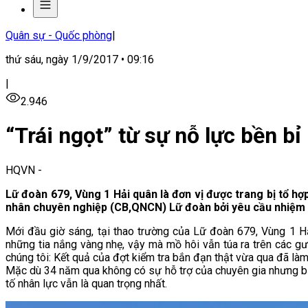
Quân sự - Quốc phòng
|
thứ sáu, ngày 1/9/2017 • 09:16
|
2.946
“Trái ngọt” từ sự nỗ lực bền bỉ
HQVN
-
Lữ đoàn 679, Vùng 1 Hải quân là đơn vị được trang bị tổ hợ
nhân chuyên nghiệp (CB,QNCN) Lữ đoàn bởi yêu cầu nhiệm vụ đ
Mới đầu giờ sáng, tại thao trường của Lữ đoàn 679, Vùng 1 Hải
những tia nắng vàng nhẹ, vậy mà mồ hôi vẫn túa ra trên các g
chúng tôi: Kết quả của đợt kiểm tra bắn đạn thật vừa qua đã làm 
Mặc dù 34 năm qua không có sự hỗ trợ của chuyên gia nhưng bằng
tố nhân lực vẫn là quan trọng nhất.