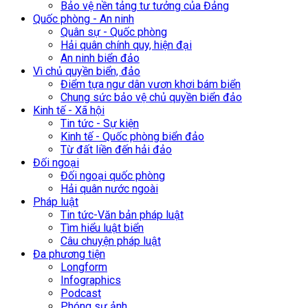
Bảo vệ nền tảng tư tưởng của Đảng
Quốc phòng - An ninh
Quân sự - Quốc phòng
Hải quân chính quy, hiện đại
An ninh biển đảo
Vì chủ quyền biển, đảo
Điểm tựa ngư dân vươn khơi bám biển
Chung sức bảo vệ chủ quyền biển đảo
Kinh tế - Xã hội
Tin tức - Sự kiện
Kinh tế - Quốc phòng biển đảo
Từ đất liền đến hải đảo
Đối ngoại
Đối ngoại quốc phòng
Hải quân nước ngoài
Pháp luật
Tin tức-Văn bản pháp luật
Tìm hiểu luật biển
Câu chuyện pháp luật
Đa phương tiện
Longform
Infographics
Podcast
Phóng sự ảnh