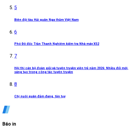
5
Biên đội tàu Hải quân Nga thăm Việt Nam
6
Phó Đô đốc Trần Thanh Nghiêm kiểm tra Nhà máy X52
7
Hội thi cán bộ đoàn giỏi và tuyên truyền viên trẻ năm 2026: Nhiều đổi mới,
sáng tạo trong công tác tuyên truyền
8
Chị nuôi quân đảm đang, tận tụy
Báo in