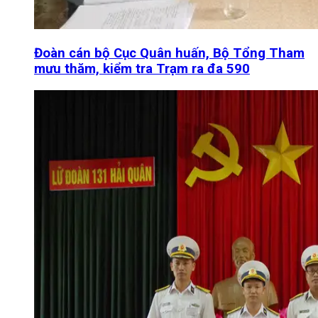
Đoàn cán bộ Cục Quân huấn, Bộ Tổng Tham
mưu thăm, kiểm tra Trạm ra đa 590