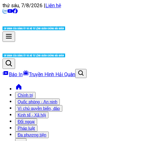
thứ sáu, 7/8/2026
|
Liên hệ
Báo In
Truyền Hình Hải Quân
Chính trị
Quốc phòng - An ninh
Vì chủ quyền biển, đảo
Kinh tế - Xã hội
Đối ngoại
Pháp luật
Đa phương tiện