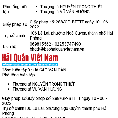
Phó tổng biên
Thượng tá NGUYỄN TRỌNG THIẾT
tập
Thượng tá VŨ VĂN HƯỞNG
Giấy phép số: 288/GP-BTTTT ngày 10 - 06 -
Giấy phép số
2022
106 Lê Lai, phường Ngô Quyền, thành phố Hải
Trụ sở chính
Phòng
069815562 - 02253747490
Liên hệ
bhqdt@baohaiquanvietnam.vn
Tổng biên tập
Đại tá CAO VĂN DÂN
Phó tổng biên tập
Thượng tá NGUYỄN TRỌNG THIẾT
Thượng tá VŨ VĂN HƯỞNG
Giấy phép số
Giấy phép số: 288/GP-BTTTT ngày 10 - 06 -
2022
Trụ sở chính
106 Lê Lai, phường Ngô Quyền, thành phố Hải
Phòng