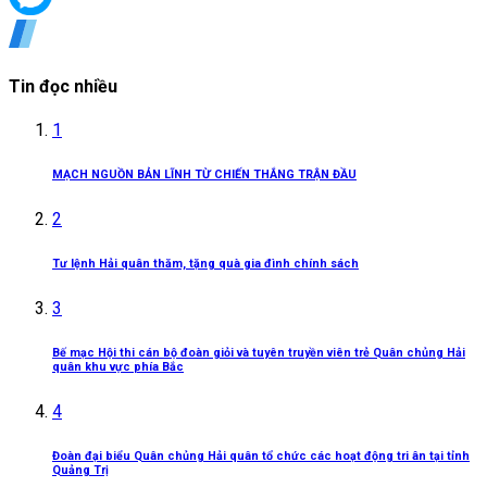
Tin đọc nhiều
1
MẠCH NGUỒN BẢN LĨNH TỪ CHIẾN THẮNG TRẬN ĐẦU
2
Tư lệnh Hải quân thăm, tặng quà gia đình chính sách
3
Bế mạc Hội thi cán bộ đoàn giỏi và tuyên truyền viên trẻ Quân chủng Hải
quân khu vực phía Bắc
4
Đoàn đại biểu Quân chủng Hải quân tổ chức các hoạt động tri ân tại tỉnh
Quảng Trị