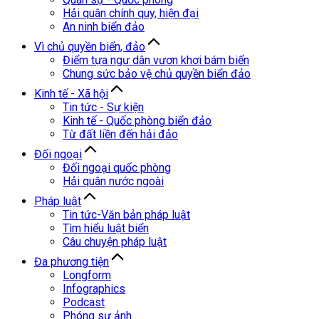
Hải quân chính quy, hiện đại
An ninh biển đảo
Vì chủ quyền biển, đảo
Điểm tựa ngư dân vươn khơi bám biển
Chung sức bảo vệ chủ quyền biển đảo
Kinh tế - Xã hội
Tin tức - Sự kiện
Kinh tế - Quốc phòng biển đảo
Từ đất liền đến hải đảo
Đối ngoại
Đối ngoại quốc phòng
Hải quân nước ngoài
Pháp luật
Tin tức-Văn bản pháp luật
Tìm hiểu luật biển
Câu chuyện pháp luật
Đa phương tiện
Longform
Infographics
Podcast
Phóng sự ảnh