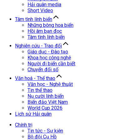
Hải quân media
Short Video
Tâm tình lính biển
Những bông hoa biển
Hồi âm bạn đọc
Tâm tình lính biển
Nghiên cứu - Trao đổi
Giáo dục - Đào tạo
Khoa học công nghệ
Người đi biển cần biết
Chuyển đổi số
Văn hoá - Thể thao
Văn học - Nghệ thuật
Tin thể thao
Nụ cười lính biển
Biển đảo Việt Nam
World Cup 2026
Lịch sử Hải quân
Chính trị
Tin tức - Sự kiện
Bộ đội Cụ Hồ