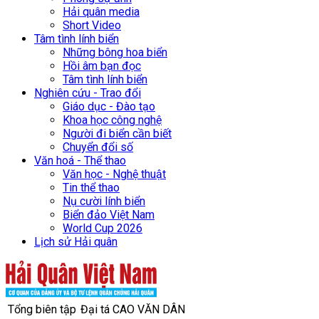
Hải quân media
Short Video
Tâm tình lính biển
Những bông hoa biển
Hồi âm bạn đọc
Tâm tình lính biển
Nghiên cứu - Trao đổi
Giáo dục - Đào tạo
Khoa học công nghệ
Người đi biển cần biết
Chuyển đổi số
Văn hoá - Thể thao
Văn học - Nghệ thuật
Tin thể thao
Nụ cười lính biển
Biển đảo Việt Nam
World Cup 2026
Lịch sử Hải quân
Tổng biên tập
Đại tá CAO VĂN DÂN