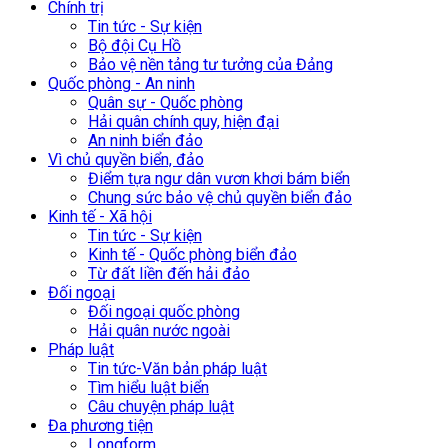
Chính trị
Tin tức - Sự kiện
Bộ đội Cụ Hồ
Bảo vệ nền tảng tư tưởng của Đảng
Quốc phòng - An ninh
Quân sự - Quốc phòng
Hải quân chính quy, hiện đại
An ninh biển đảo
Vì chủ quyền biển, đảo
Điểm tựa ngư dân vươn khơi bám biển
Chung sức bảo vệ chủ quyền biển đảo
Kinh tế - Xã hội
Tin tức - Sự kiện
Kinh tế - Quốc phòng biển đảo
Từ đất liền đến hải đảo
Đối ngoại
Đối ngoại quốc phòng
Hải quân nước ngoài
Pháp luật
Tin tức-Văn bản pháp luật
Tìm hiểu luật biển
Câu chuyện pháp luật
Đa phương tiện
Longform