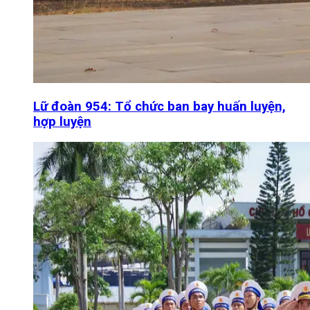
Lữ đoàn 954: Tổ chức ban bay huấn luyện,
hợp luyện