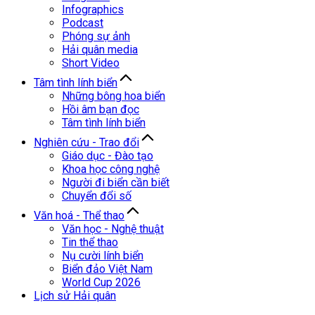
Infographics
Podcast
Phóng sự ảnh
Hải quân media
Short Video
Tâm tình lính biển
Những bông hoa biển
Hồi âm bạn đọc
Tâm tình lính biển
Nghiên cứu - Trao đổi
Giáo dục - Đào tạo
Khoa học công nghệ
Người đi biển cần biết
Chuyển đổi số
Văn hoá - Thể thao
Văn học - Nghệ thuật
Tin thể thao
Nụ cười lính biển
Biển đảo Việt Nam
World Cup 2026
Lịch sử Hải quân