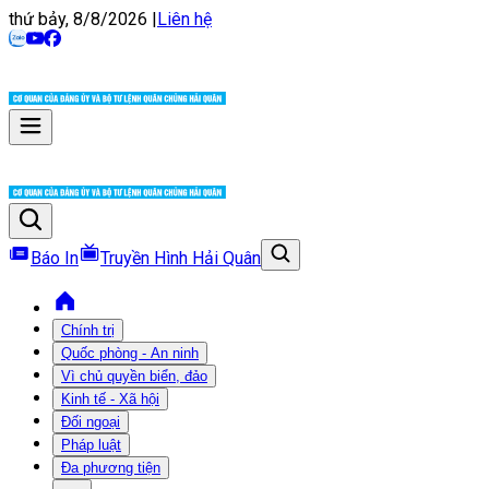
thứ bảy, 8/8/2026
|
Liên hệ
Báo In
Truyền Hình Hải Quân
Chính trị
Quốc phòng - An ninh
Vì chủ quyền biển, đảo
Kinh tế - Xã hội
Đối ngoại
Pháp luật
Đa phương tiện