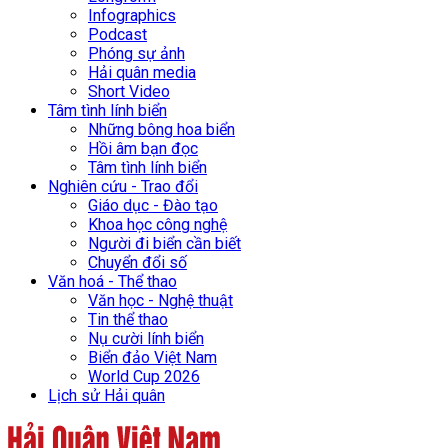
Infographics
Podcast
Phóng sự ảnh
Hải quân media
Short Video
Tâm tình lính biển
Những bông hoa biển
Hồi âm bạn đọc
Tâm tình lính biển
Nghiên cứu - Trao đổi
Giáo dục - Đào tạo
Khoa học công nghệ
Người đi biển cần biết
Chuyển đổi số
Văn hoá - Thể thao
Văn học - Nghệ thuật
Tin thể thao
Nụ cười lính biển
Biển đảo Việt Nam
World Cup 2026
Lịch sử Hải quân