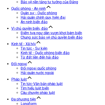
Bảo vệ nền tảng tư tưởng của Đảng
Quốc phòng - An ninh
Quân sự - Quốc phòng
Hải quân chính quy, hiện đại
An ninh biển đảo
Vì chủ quyền biển, đảo
Điểm tựa ngư dân vươn khơi bám biển
Chung sức bảo vệ chủ quyền biển đảo
Kinh tế - Xã hội
Tin tức - Sự kiện
Kinh tế - Quốc phòng biển đảo
Từ đất liền đến hải đảo
Đối ngoại
Đối ngoại quốc phòng
Hải quân nước ngoài
Pháp luật
Tin tức-Văn bản pháp luật
Tìm hiểu luật biển
Câu chuyện pháp luật
Đa phương tiện
Longform