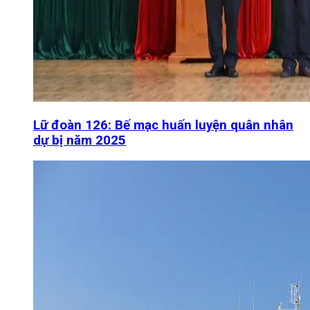
Lữ đoàn 126: Bế mạc huấn luyện quân nhân
dự bị năm 2025