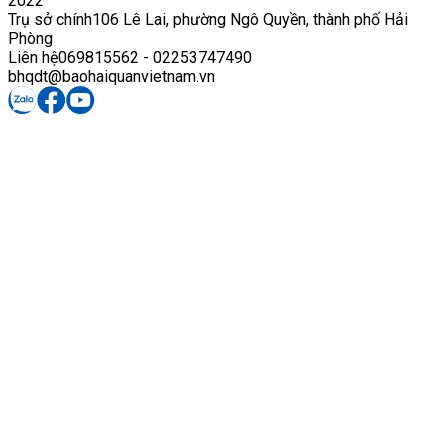
2022
Trụ sở chính
106 Lê Lai, phường Ngô Quyền, thành phố Hải
Phòng
Liên hệ
069815562 - 02253747490
bhqdt@baohaiquanvietnam.vn