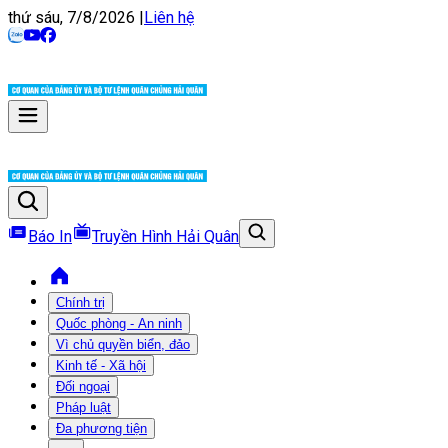
thứ sáu, 7/8/2026
|
Liên hệ
Báo In
Truyền Hình Hải Quân
Chính trị
Quốc phòng - An ninh
Vì chủ quyền biển, đảo
Kinh tế - Xã hội
Đối ngoại
Pháp luật
Đa phương tiện