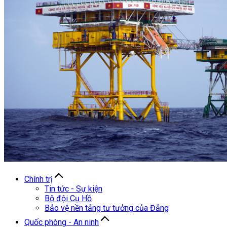
Chính trị
Tin tức - Sự kiện
Bộ đội Cụ Hồ
Bảo vệ nền tảng tư tưởng của Đảng
Quốc phòng - An ninh