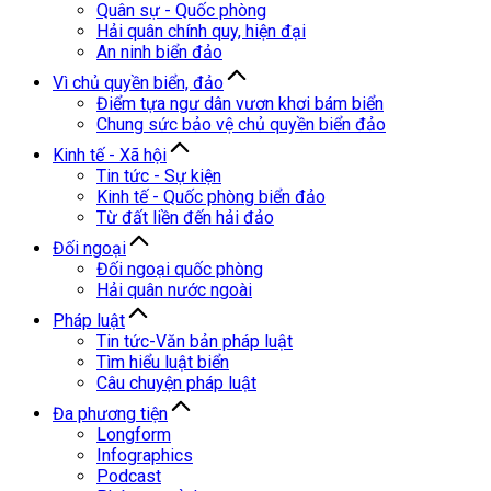
Quân sự - Quốc phòng
Hải quân chính quy, hiện đại
An ninh biển đảo
Vì chủ quyền biển, đảo
Điểm tựa ngư dân vươn khơi bám biển
Chung sức bảo vệ chủ quyền biển đảo
Kinh tế - Xã hội
Tin tức - Sự kiện
Kinh tế - Quốc phòng biển đảo
Từ đất liền đến hải đảo
Đối ngoại
Đối ngoại quốc phòng
Hải quân nước ngoài
Pháp luật
Tin tức-Văn bản pháp luật
Tìm hiểu luật biển
Câu chuyện pháp luật
Đa phương tiện
Longform
Infographics
Podcast