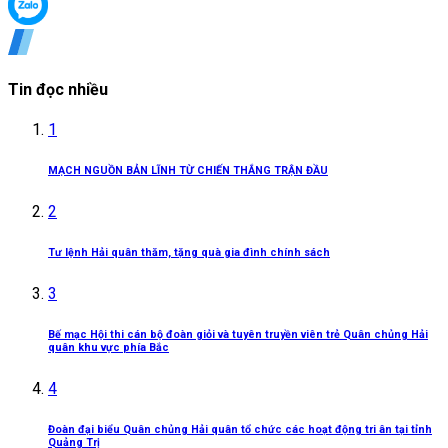
Tin đọc nhiều
1
MẠCH NGUỒN BẢN LĨNH TỪ CHIẾN THẮNG TRẬN ĐẦU
2
Tư lệnh Hải quân thăm, tặng quà gia đình chính sách
3
Bế mạc Hội thi cán bộ đoàn giỏi và tuyên truyền viên trẻ Quân chủng Hải
quân khu vực phía Bắc
4
Đoàn đại biểu Quân chủng Hải quân tổ chức các hoạt động tri ân tại tỉnh
Quảng Trị