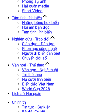
Phóng sự ảnh
Hải quân media
Short Video
Tâm tình lính biển
Những bông hoa biển
Hồi âm bạn đọc
Tâm tình lính biển
Nghiên cứu - Trao đổi
Giáo dục - Đào tạo
Khoa học công nghệ
Người đi biển cần biết
Chuyển đổi số
Văn hoá - Thể thao
Văn học - Nghệ thuật
Tin thể thao
Nụ cười lính biển
Biển đảo Việt Nam
World Cup 2026
Lịch sử Hải quân
Chính trị
Tin tức - Sự kiện
Bộ đội Cụ Hồ