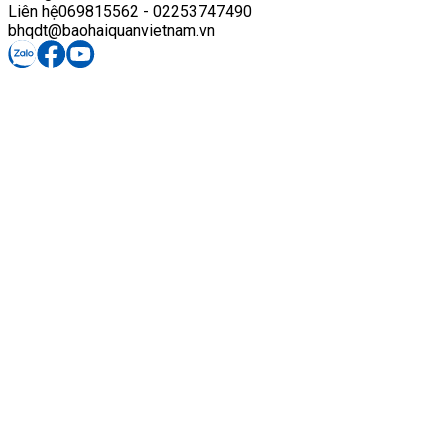
Liên hệ
069815562 - 02253747490
bhqdt@baohaiquanvietnam.vn