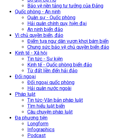
Bảo vệ nền tảng tư tưởng của Đảng
Quốc phòng - An ninh
Quân sự - Quốc phòng
Hải quân chính quy, hiện đại
An ninh biển đảo
Vì chủ quyền biển, đảo
Điểm tựa ngư dân vươn khơi bám biển
Chung sức bảo vệ chủ quyền biển đảo
Kinh tế - Xã hội
Tin tức - Sự kiện
Kinh tế - Quốc phòng biển đảo
Từ đất liền đến hải đảo
Đối ngoại
Đối ngoại quốc phòng
Hải quân nước ngoài
Pháp luật
Tin tức-Văn bản pháp luật
Tìm hiểu luật biển
Câu chuyện pháp luật
Đa phương tiện
Longform
Infographics
Podcast