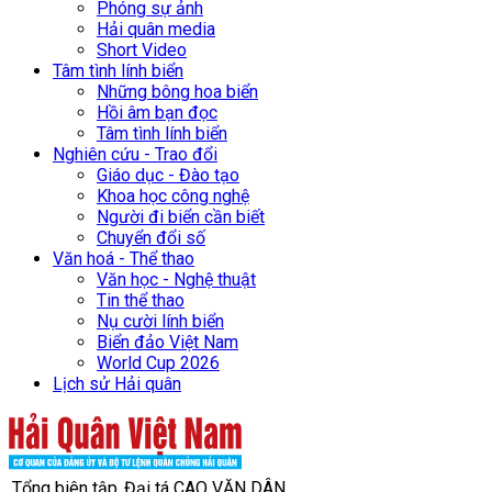
Phóng sự ảnh
Hải quân media
Short Video
Tâm tình lính biển
Những bông hoa biển
Hồi âm bạn đọc
Tâm tình lính biển
Nghiên cứu - Trao đổi
Giáo dục - Đào tạo
Khoa học công nghệ
Người đi biển cần biết
Chuyển đổi số
Văn hoá - Thể thao
Văn học - Nghệ thuật
Tin thể thao
Nụ cười lính biển
Biển đảo Việt Nam
World Cup 2026
Lịch sử Hải quân
Tổng biên tập
Đại tá CAO VĂN DÂN