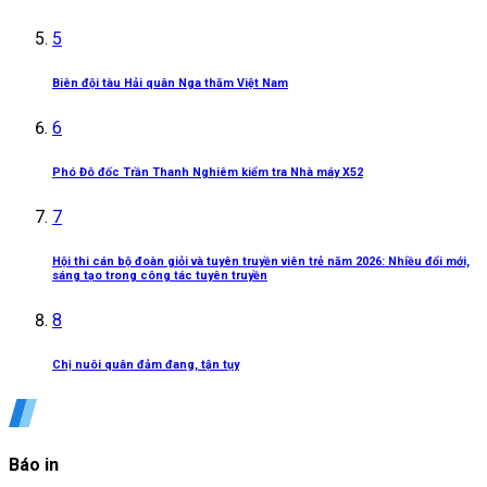
5
Biên đội tàu Hải quân Nga thăm Việt Nam
6
Phó Đô đốc Trần Thanh Nghiêm kiểm tra Nhà máy X52
7
Hội thi cán bộ đoàn giỏi và tuyên truyền viên trẻ năm 2026: Nhiều đổi mới,
sáng tạo trong công tác tuyên truyền
8
Chị nuôi quân đảm đang, tận tụy
Báo in