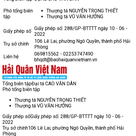
Phó tổng biên
Thượng tá NGUYỄN TRỌNG THIẾT
tập
Thượng tá VŨ VĂN HƯỞNG
Giấy phép số: 288/GP-BTTTT ngày 10 - 06 -
Giấy phép số
2022
106 Lê Lai, phường Ngô Quyền, thành phố Hải
Trụ sở chính
Phòng
069815562 - 02253747490
Liên hệ
bhqdt@baohaiquanvietnam.vn
Tổng biên tập
Đại tá CAO VĂN DÂN
Phó tổng biên tập
Thượng tá NGUYỄN TRỌNG THIẾT
Thượng tá VŨ VĂN HƯỞNG
Giấy phép số
Giấy phép số: 288/GP-BTTTT ngày 10 - 06 -
2022
Trụ sở chính
106 Lê Lai, phường Ngô Quyền, thành phố Hải
Phòng