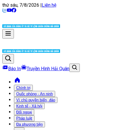
thứ sáu, 7/8/2026
|
Liên hệ
Báo In
Truyền Hình Hải Quân
Chính trị
Quốc phòng - An ninh
Vì chủ quyền biển, đảo
Kinh tế - Xã hội
Đối ngoại
Pháp luật
Đa phương tiện