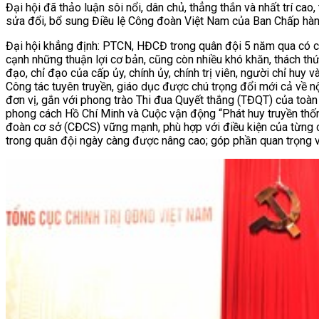
Đại hội đã thảo luận sôi nổi, dân chủ, thẳng thắn và nhất trí ca
sửa đổi, bổ sung Điều lệ Công đoàn Việt Nam của Ban Chấp hàn
Đại hội khẳng định: PTCN, HĐCĐ trong quân đội 5 năm qua có ch
cạnh những thuận lợi cơ bản, cũng còn nhiều khó khăn, thách t
đạo, chỉ đạo của cấp ủy, chính ủy, chính trị viên, người chỉ huy
Công tác tuyên truyền, giáo dục được chú trọng đổi mới cả về n
đơn vị, gắn với phong trào Thi đua Quyết thắng (TĐQT) của toàn
phong cách Hồ Chí Minh và Cuộc vận động “Phát huy truyền thống
đoàn cơ sở (CĐCS) vững mạnh, phù hợp với điều kiện của từng cơ
trong quân đội ngày càng được nâng cao; góp phần quan trọng v