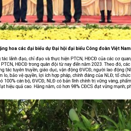
ng hoa các đại biểu dự Đại hội đại biểu Công đoàn Việt Nam 
g tác lãnh đạo, chỉ đạo và thực hiện PTCN, HĐCĐ của các cơ quan,
a PTCN, HĐCĐ trong quân đội từ nay đến năm 2023. Theo đó, các 
g tác tuyên truyền, giáo dục, vận động ĐVCĐ, người lao động (NLĐ
ăm lo, bảo vệ quyền, lợi ích hợp pháp, chính đáng của NLĐ; tổ chứ
ó 100% cán bộ, ĐVCĐ, NLĐ có bản lĩnh chính trị vững vàng, phẩm
g đạt hiệu quả cao. Hằng năm, có hơn 98% CĐCS đạt vững mạnh; 