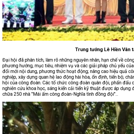
Trung tướng Lê Hiền Vân tặ
Đại hội đã phân tích, làm rõ những nguyên nhân, hạn chế về côn
phương hướng, mục tiêu, nhiệm vụ và các giải pháp chủ yếu củ
đổi mới nội dung, phương thức hoạt động; nâng cao hiệu quả côn
nghiệp, xây dựng quan hệ lao động hài hòa, ổn định, tiến bộ; ch
hội của công đoàn. Các tổ chức công đoàn quân đội, phấn đấu c
nghiên cứu khoa học, sáng kiến cải tiến kỹ thuật được áp dụn
chữa 250 nhà "Mái ấm công đoàn-Nghĩa tình đồng đội"...