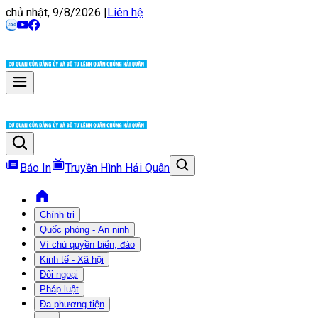
chủ nhật, 9/8/2026
|
Liên hệ
Báo In
Truyền Hình Hải Quân
Chính trị
Quốc phòng - An ninh
Vì chủ quyền biển, đảo
Kinh tế - Xã hội
Đối ngoại
Pháp luật
Đa phương tiện