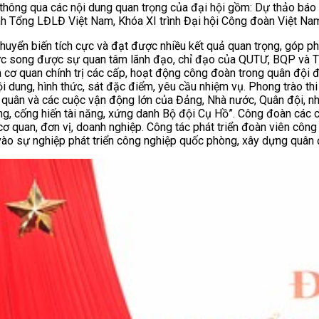
o, thông qua các nội dung quan trọng của đại hội gồm: Dự thảo báo
h Tổng LĐLĐ Việt Nam, Khóa XI trình Đại hội Công đoàn Việt Nam
uyển biến tích cực và đạt được nhiều kết quả quan trọng, góp p
hức song được sự quan tâm lãnh đạo, chỉ đạo của QUTƯ, BQP và T
 và cơ quan chính trị các cấp, hoạt động công đoàn trong quân đội đ
ội dung, hình thức, sát đặc điểm, yêu cầu nhiệm vụ. Phong trào t
 quân và các cuộc vận động lớn của Đảng, Nhà nước, Quân đội, nh
, cống hiến tài năng, xứng danh Bộ đội Cụ Hồ”. Công đoàn các cấ
 quan, đơn vị, doanh nghiệp. Công tác phát triển đoàn viên công
ào sự nghiệp phát triển công nghiệp quốc phòng, xây dựng quân 