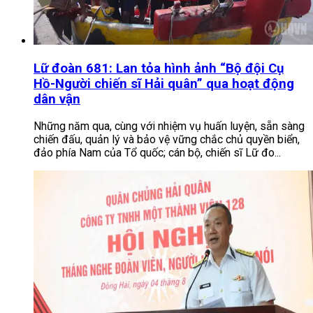
Lữ đoàn 681: Lan tỏa hình ảnh “Bộ đội Cụ
Hồ-Người chiến sĩ Hải quân” qua hoạt động
dân vận
Những năm qua, cùng với nhiệm vụ huấn luyện, sẵn sàng
chiến đấu, quản lý và bảo vệ vững chắc chủ quyền biển,
đảo phía Nam của Tổ quốc; cán bộ, chiến sĩ Lữ đo...