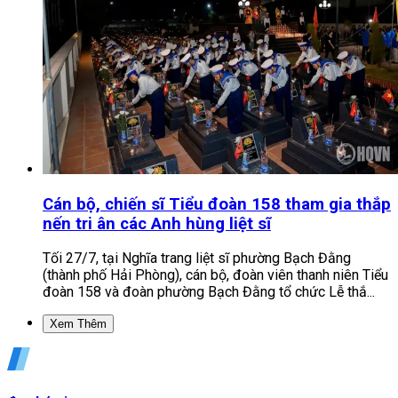
Cán bộ, chiến sĩ Tiểu đoàn 158 tham gia thắp
nến tri ân các Anh hùng liệt sĩ
Tối 27/7, tại Nghĩa trang liệt sĩ phường Bạch Đằng
(thành phố Hải Phòng), cán bộ, đoàn viên thanh niên Tiểu
đoàn 158 và đoàn phường Bạch Đằng tổ chức Lễ thắ...
Xem Thêm