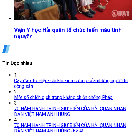
Viện Y học Hải quân tổ chức hiến máu tình
nguyện
Tin Đọc nhiều
1
Cây đào Tô Hiệu- chí khí kiên cường của những người tù
cộng sản
2
Một số chiến dịch trong kháng chiến chống Pháp
3
70 NĂM HÀNH TRÌNH GIỮ BIỂN CỦA HẢI QUÂN NHÂN
DÂN VIỆT NAM ANH HÙNG
4
70 NĂM HÀNH TRÌNH GIỮ BIỂN CỦA HẢI QUÂN NHÂN
DÂN VIỆT NAM ANH HÙNG (Kỳ 4)