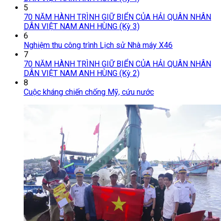
5
70 NĂM HÀNH TRÌNH GIỮ BIỂN CỦA HẢI QUÂN NHÂN
DÂN VIỆT NAM ANH HÙNG (Kỳ 3)
6
Nghiệm thu công trình Lịch sử Nhà máy X46
7
70 NĂM HÀNH TRÌNH GIỮ BIỂN CỦA HẢI QUÂN NHÂN
DÂN VIỆT NAM ANH HÙNG (Kỳ 2)
8
Cuộc kháng chiến chống Mỹ, cứu nước