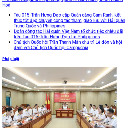
Hoà
Tàu 015-Trần Hưng Đạo cập Quân cảng Cam Ranh, kết
thúc tốt đẹp chuyến công tác thăm, giao lưu với Hải quân
Trung Quốc và Philippines
Đoàn công tác Hải quân Việt Nam tổ chức tiệc chiêu đãi
trên Tàu 015-Trần Hưng Đạo tại Philippines
Chủ tịch Quốc hội Trần Thanh Mẫn chủ trì Lễ đón và hội
đàm với Chủ tịch Quốc hội Campuchia
Pháp luật