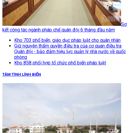
Sơ
kết công tác ngành pháp chế quân đội 6 tháng đầu năm
Kho 703 phổ biến, giáo dục pháp luật cho quân nhân
Giữ nguyên thẩm quyền điều tra của cơ quan điều tra
Quân đội - bảo đảm hiệu lực quản lý nhà nước về quốc
phòng
Kho 858 phối hợp tổ chức phổ biến pháp luật
TÂM TÌNH LÍNH BIỂN