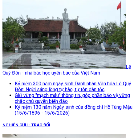
Lê
Quý Đôn - nhà bác học uyên bác của Việt Nam
Kỷ niệm 300 năm ngày sinh Danh nhân Văn hóa Lê Quý
Đôn: Ngời sáng lòng tự hào, tự tôn dân tộc
Giữ vững "mạch máu" thông tin, góp phần bảo vệ vững
chắc chủ quyền biển đảo
Kỷ niệm 130 năm Ngày sinh của đồng chí Hồ Tùng Mậu
(15/6/1896 - 15/6/2026)
NGHIÊN CỨU - TRAO ĐỔI