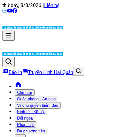
thứ bảy, 8/8/2026
|
Liên hệ
Báo In
Truyền Hình Hải Quân
Chính trị
Quốc phòng - An ninh
Vì chủ quyền biển, đảo
Kinh tế - Xã hội
Đối ngoại
Pháp luật
Đa phương tiện