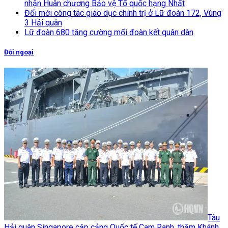
nhận Huân chương Bảo vệ Tổ quốc hạng Nhất
Đổi mới công tác giáo dục chính trị ở Lữ đoàn 172, Vùng
3 Hải quân
Lữ đoàn 680 tăng cường mối đoàn kết quân dân
Đối ngoại
Tàu
Hải quân Singapore cập cảng Quốc tế Cam Ranh, thăm Khánh