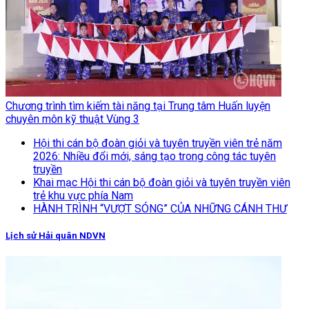
Chương trình tìm kiếm tài năng tại Trung tâm Huấn luyện
chuyên môn kỹ thuật Vùng 3
Hội thi cán bộ đoàn giỏi và tuyên truyền viên trẻ năm
2026: Nhiều đổi mới, sáng tạo trong công tác tuyên
truyền
Khai mạc Hội thi cán bộ đoàn giỏi và tuyên truyền viên
trẻ khu vực phía Nam
HÀNH TRÌNH “VƯỢT SÓNG” CỦA NHỮNG CÁNH THƯ
Lịch sử Hải quân NDVN