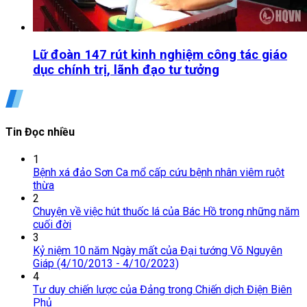
Lữ đoàn 147 rút kinh nghiệm công tác giáo
dục chính trị, lãnh đạo tư tưởng
Tin Đọc nhiều
1
Bệnh xá đảo Sơn Ca mổ cấp cứu bệnh nhân viêm ruột
thừa
2
Chuyện về việc hút thuốc lá của Bác Hồ trong những năm
cuối đời
3
Kỷ niệm 10 năm Ngày mất của Đại tướng Võ Nguyên
Giáp (4/10/2013 - 4/10/2023)
4
Tư duy chiến lược của Đảng trong Chiến dịch Điện Biên
Phủ