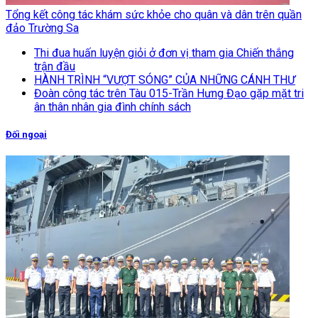
Tổng kết công tác khám sức khỏe cho quân và dân trên quần
đảo Trường Sa
Thi đua huấn luyện giỏi ở đơn vị tham gia Chiến thắng
trận đầu
HÀNH TRÌNH “VƯỢT SÓNG” CỦA NHỮNG CÁNH THƯ
Đoàn công tác trên Tàu 015-Trần Hưng Đạo gặp mặt tri
ân thân nhân gia đình chính sách
Đối ngoại