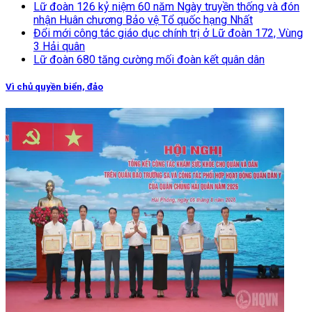
Lữ đoàn 126 kỷ niệm 60 năm Ngày truyền thống và đón
nhận Huân chương Bảo vệ Tổ quốc hạng Nhất
Đổi mới công tác giáo dục chính trị ở Lữ đoàn 172, Vùng
3 Hải quân
Lữ đoàn 680 tăng cường mối đoàn kết quân dân
Vì chủ quyền biển, đảo