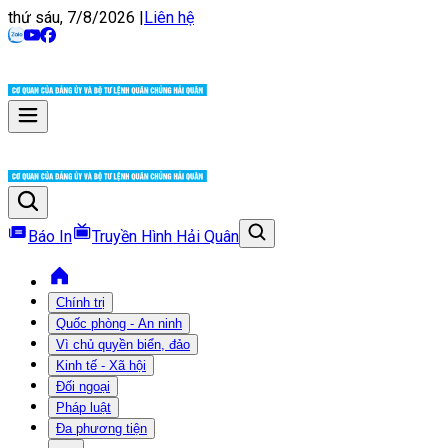
thứ sáu, 7/8/2026
|
Liên hệ
Báo In
Truyền Hình Hải Quân
Chính trị
Quốc phòng - An ninh
Vì chủ quyền biển, đảo
Kinh tế - Xã hội
Đối ngoại
Pháp luật
Đa phương tiện