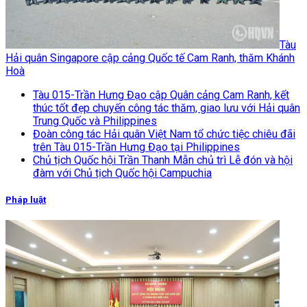
Tàu
Hải quân Singapore cập cảng Quốc tế Cam Ranh, thăm Khánh
Hoà
Tàu 015-Trần Hưng Đạo cập Quân cảng Cam Ranh, kết
thúc tốt đẹp chuyến công tác thăm, giao lưu với Hải quân
Trung Quốc và Philippines
Đoàn công tác Hải quân Việt Nam tổ chức tiệc chiêu đãi
trên Tàu 015-Trần Hưng Đạo tại Philippines
Chủ tịch Quốc hội Trần Thanh Mẫn chủ trì Lễ đón và hội
đàm với Chủ tịch Quốc hội Campuchia
Pháp luật