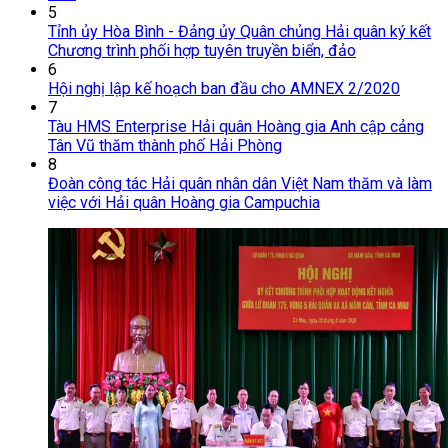
5
Tỉnh ủy Hòa Bình - Đảng ủy Quân chủng Hải quân ký kết
Chương trình phối hợp tuyên truyền biển, đảo
6
Hội nghị lập kế hoạch ban đầu cho AMNEX 2/2020
7
Tàu HMS Enterprise Hải quân Hoàng gia Anh cập cảng
Tân Vũ thăm thành phố Hải Phòng
8
Đoàn công tác Hải quân nhân dân Việt Nam thăm và làm
việc với Hải quân Hoàng gia Campuchia