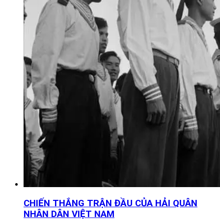
CHIẾN THẮNG TRẬN ĐẦU CỦA HẢI QUÂN
NHÂN DÂN VIỆT NAM