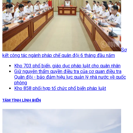
Sơ
kết công tác ngành pháp chế quân đội 6 tháng đầu năm
Kho 703 phổ biến, giáo dục pháp luật cho quân nhân
Giữ nguyên thẩm quyền điều tra của cơ quan điều tra
Quân đội - bảo đảm hiệu lực quản lý nhà nước về quốc
phòng
Kho 858 phối hợp tổ chức phổ biến pháp luật
TÂM TÌNH LÍNH BIỂN