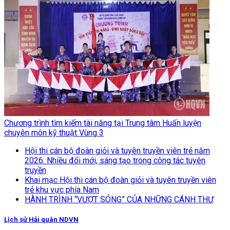
Chương trình tìm kiếm tài năng tại Trung tâm Huấn luyện
chuyên môn kỹ thuật Vùng 3
Hội thi cán bộ đoàn giỏi và tuyên truyền viên trẻ năm
2026: Nhiều đổi mới, sáng tạo trong công tác tuyên
truyền
Khai mạc Hội thi cán bộ đoàn giỏi và tuyên truyền viên
trẻ khu vực phía Nam
HÀNH TRÌNH “VƯỢT SÓNG” CỦA NHỮNG CÁNH THƯ
Lịch sử Hải quân NDVN