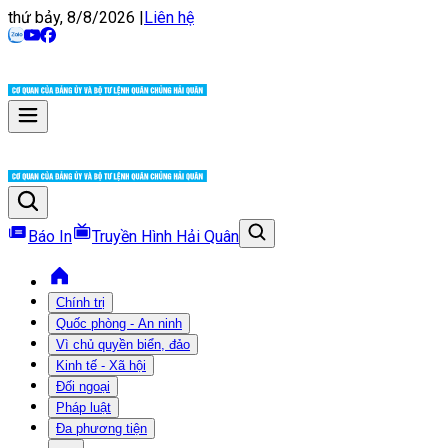
thứ bảy, 8/8/2026
|
Liên hệ
Báo In
Truyền Hình Hải Quân
Chính trị
Quốc phòng - An ninh
Vì chủ quyền biển, đảo
Kinh tế - Xã hội
Đối ngoại
Pháp luật
Đa phương tiện