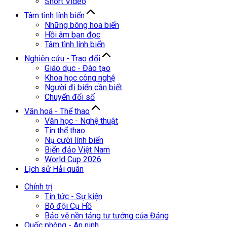
Short Video
Tâm tình lính biển
Những bông hoa biển
Hồi âm bạn đọc
Tâm tình lính biển
Nghiên cứu - Trao đổi
Giáo dục - Đào tạo
Khoa học công nghệ
Người đi biển cần biết
Chuyển đổi số
Văn hoá - Thể thao
Văn học - Nghệ thuật
Tin thể thao
Nụ cười lính biển
Biển đảo Việt Nam
World Cup 2026
Lịch sử Hải quân
Chính trị
Tin tức - Sự kiện
Bộ đội Cụ Hồ
Bảo vệ nền tảng tư tưởng của Đảng
Quốc phòng - An ninh