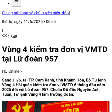
Chung sức bảo vệ chủ quyền biển, đảo
|
thứ tư, ngày 11/6/2025 • 06:55
|
1.648
Vùng 4 kiểm tra đơn vị VMTD
tại Lữ đoàn 957
HQ Online
-
Sáng
11
/
6,
tại TP. Cam Ranh, tỉnh Khánh Hòa,
Bộ Tư lệnh
Vùng 4 Hải quân kiểm tra đơn vị
VMTD
6 tháng đầu năm
2025 đối với Lữ đoàn 957. Chuẩn Đô đốc Nguyễn Anh
Tuấn
,
Tư lệnh Vùng 4 làm trưởng đoàn.