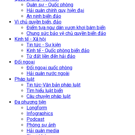
Quân sự - Quốc phòng
Hải quân chính quy, hiện đại
An ninh biển đảo
Vì chủ quyền biển, đảo
Điểm tựa ngư dân vươn khơi bám biển
Chung sức bảo vệ chủ quyền biển đảo
Kinh tế - Xã hội
Tin tức - Sự kiện
Kinh tế - Quốc phòng biển đảo
Từ đất liền đến hải đảo
Đối ngoại
Đối ngoại quốc phòng
Hải quân nước ngoài
Pháp luật
Tin tức-Văn bản pháp luật
Tìm hiểu luật biển
Câu chuyện pháp luật
Đa phương tiện
Longform
Infographics
Podcast
Phóng sự ảnh
Hải quân media