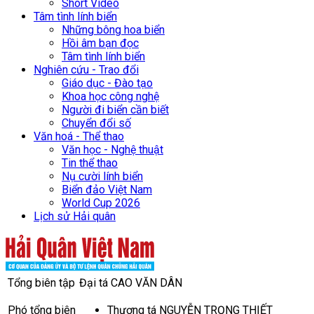
Short Video
Tâm tình lính biển
Những bông hoa biển
Hồi âm bạn đọc
Tâm tình lính biển
Nghiên cứu - Trao đổi
Giáo dục - Đào tạo
Khoa học công nghệ
Người đi biển cần biết
Chuyển đổi số
Văn hoá - Thể thao
Văn học - Nghệ thuật
Tin thể thao
Nụ cười lính biển
Biển đảo Việt Nam
World Cup 2026
Lịch sử Hải quân
Tổng biên tập
Đại tá CAO VĂN DÂN
Phó tổng biên
Thượng tá NGUYỄN TRỌNG THIẾT