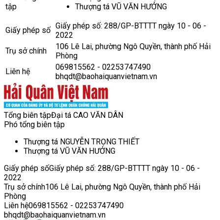
tập
Thượng tá VŨ VĂN HƯỞNG
Giấy phép số: 288/GP-BTTTT ngày 10 - 06 -
Giấy phép số
2022
106 Lê Lai, phường Ngô Quyền, thành phố Hải
Trụ sở chính
Phòng
069815562 - 02253747490
Liên hệ
bhqdt@baohaiquanvietnam.vn
Tổng biên tập
Đại tá CAO VĂN DÂN
Phó tổng biên tập
Thượng tá NGUYỄN TRỌNG THIẾT
Thượng tá VŨ VĂN HƯỞNG
Giấy phép số
Giấy phép số: 288/GP-BTTTT ngày 10 - 06 -
2022
Trụ sở chính
106 Lê Lai, phường Ngô Quyền, thành phố Hải
Phòng
Liên hệ
069815562 - 02253747490
bhqdt@baohaiquanvietnam.vn