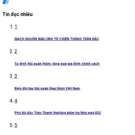
Tin đọc nhiều
1
MẠCH NGUỒN BẢN LĨNH TỪ CHIẾN THẮNG TRẬN ĐẦU
2
Tư lệnh Hải quân thăm, tặng quà gia đình chính sách
3
Biên đội tàu Hải quân Nga thăm Việt Nam
4
Phó Đô đốc Trần Thanh Nghiêm kiểm tra Nhà máy X52
5