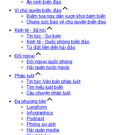
An ninh biển đảo
Vì chủ quyền biển, đảo
Điểm tựa ngư dân vươn khơi bám biển
Chung sức bảo vệ chủ quyền biển đảo
Kinh tế - Xã hội
Tin tức - Sự kiện
Kinh tế - Quốc phòng biển đảo
Từ đất liền đến hải đảo
Đối ngoại
Đối ngoại quốc phòng
Hải quân nước ngoài
Pháp luật
Tin tức-Văn bản pháp luật
Tìm hiểu luật biển
Câu chuyện pháp luật
Đa phương tiện
Longform
Infographics
Podcast
Phóng sự ảnh
Hải quân media