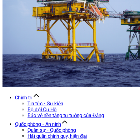
Chính trị
Tin tức - Sự kiện
Bộ đội Cụ Hồ
Bảo vệ nền tảng tư tưởng của Đảng
Quốc phòng - An ninh
Quân sự - Quốc phòng
Hải quân chính quy, hiện đại