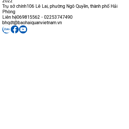
2022
Trụ sở chính
106 Lê Lai, phường Ngô Quyền, thành phố Hải
Phòng
Liên hệ
069815562 - 02253747490
bhqdt@baohaiquanvietnam.vn