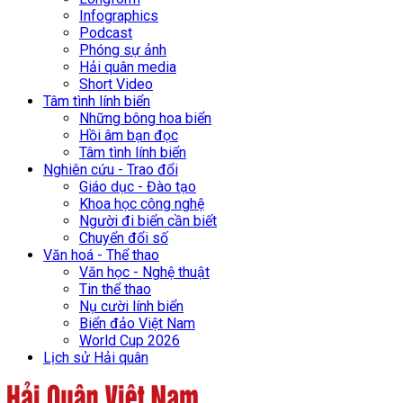
Infographics
Podcast
Phóng sự ảnh
Hải quân media
Short Video
Tâm tình lính biển
Những bông hoa biển
Hồi âm bạn đọc
Tâm tình lính biển
Nghiên cứu - Trao đổi
Giáo dục - Đào tạo
Khoa học công nghệ
Người đi biển cần biết
Chuyển đổi số
Văn hoá - Thể thao
Văn học - Nghệ thuật
Tin thể thao
Nụ cười lính biển
Biển đảo Việt Nam
World Cup 2026
Lịch sử Hải quân