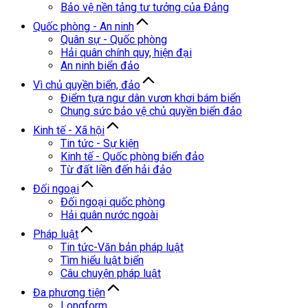
Bảo vệ nền tảng tư tưởng của Đảng
Quốc phòng - An ninh
Quân sự - Quốc phòng
Hải quân chính quy, hiện đại
An ninh biển đảo
Vì chủ quyền biển, đảo
Điểm tựa ngư dân vươn khơi bám biển
Chung sức bảo vệ chủ quyền biển đảo
Kinh tế - Xã hội
Tin tức - Sự kiện
Kinh tế - Quốc phòng biển đảo
Từ đất liền đến hải đảo
Đối ngoại
Đối ngoại quốc phòng
Hải quân nước ngoài
Pháp luật
Tin tức-Văn bản pháp luật
Tìm hiểu luật biển
Câu chuyện pháp luật
Đa phương tiện
Longform