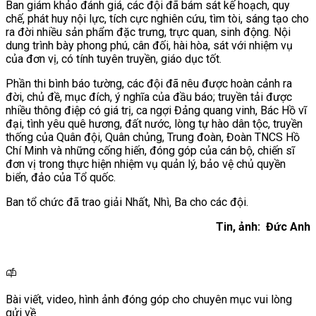
Ban giám khảo đánh giá, các đội đã bám sát kế hoạch, quy
chế, phát huy nội lực, tích cực nghiên cứu, tìm tòi, sáng tạo cho
ra đời nhiều sản phẩm đặc trưng, trực quan, sinh động. Nội
dung trình bày phong phú, cân đối, hài hòa, sát với nhiệm vụ
của đơn vị, có tính tuyên truyền, giáo dục tốt.
Phần thi bình báo tường, các đội đã nêu được hoàn cảnh ra
đời, chủ đề, mục đích, ý nghĩa của đầu báo; truyền tải được
nhiều thông điệp có giá trị, ca ngợi Đảng quang vinh, Bác Hồ vĩ
đại, tình yêu quê hương, đất nước, lòng tự hào dân tộc, truyền
thống của Quân đội, Quân chủng, Trung đoàn, Đoàn TNCS Hồ
Chí Minh và những cống hiến, đóng góp của cán bộ, chiến sĩ
đơn vị trong thực hiện nhiệm vụ quản lý, bảo vệ chủ quyền
biển, đảo của Tổ quốc.
Ban tổ chức đã trao giải Nhất, Nhì, Ba cho các đội.
Tin, ảnh: Đức Anh
Bài viết, video, hình ảnh đóng góp cho chuyên mục vui lòng
gửi về