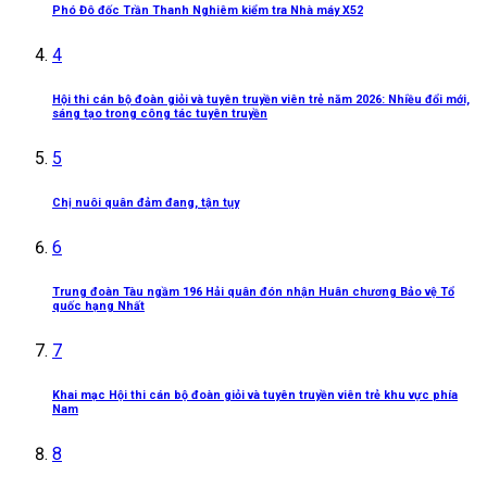
Phó Đô đốc Trần Thanh Nghiêm kiểm tra Nhà máy X52
4
Hội thi cán bộ đoàn giỏi và tuyên truyền viên trẻ năm 2026: Nhiều đổi mới,
sáng tạo trong công tác tuyên truyền
5
Chị nuôi quân đảm đang, tận tụy
6
Trung đoàn Tàu ngầm 196 Hải quân đón nhận Huân chương Bảo vệ Tổ
quốc hạng Nhất
7
Khai mạc Hội thi cán bộ đoàn giỏi và tuyên truyền viên trẻ khu vực phía
Nam
8