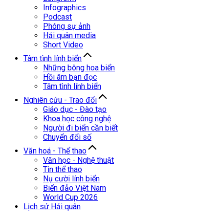
Infographics
Podcast
Phóng sự ảnh
Hải quân media
Short Video
Tâm tình lính biển
Những bông hoa biển
Hồi âm bạn đọc
Tâm tình lính biển
Nghiên cứu - Trao đổi
Giáo dục - Đào tạo
Khoa học công nghệ
Người đi biển cần biết
Chuyển đổi số
Văn hoá - Thể thao
Văn học - Nghệ thuật
Tin thể thao
Nụ cười lính biển
Biển đảo Việt Nam
World Cup 2026
Lịch sử Hải quân