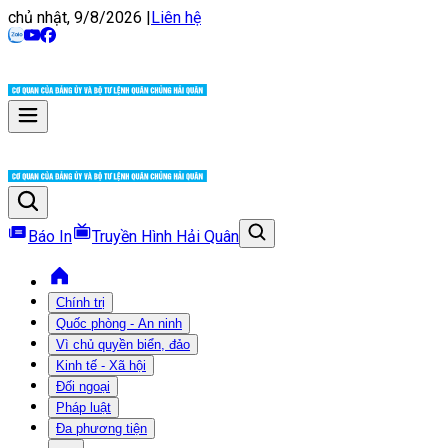
chủ nhật, 9/8/2026
|
Liên hệ
Báo In
Truyền Hình Hải Quân
Chính trị
Quốc phòng - An ninh
Vì chủ quyền biển, đảo
Kinh tế - Xã hội
Đối ngoại
Pháp luật
Đa phương tiện