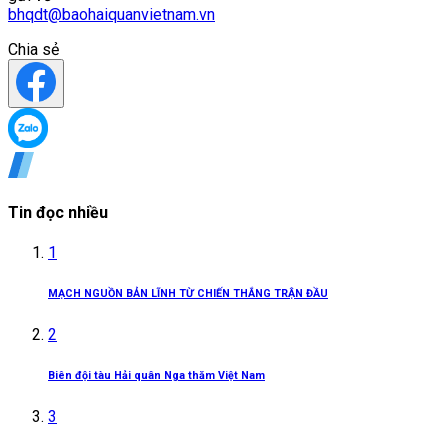
bhqdt@baohaiquanvietnam.vn
Chia sẻ
Tin đọc nhiều
1
MẠCH NGUỒN BẢN LĨNH TỪ CHIẾN THẮNG TRẬN ĐẦU
2
Biên đội tàu Hải quân Nga thăm Việt Nam
3