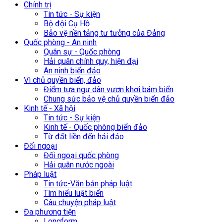
Chính trị
Tin tức - Sự kiện
Bộ đội Cụ Hồ
Bảo vệ nền tảng tư tưởng của Đảng
Quốc phòng - An ninh
Quân sự - Quốc phòng
Hải quân chính quy, hiện đại
An ninh biển đảo
Vì chủ quyền biển, đảo
Điểm tựa ngư dân vươn khơi bám biển
Chung sức bảo vệ chủ quyền biển đảo
Kinh tế - Xã hội
Tin tức - Sự kiện
Kinh tế - Quốc phòng biển đảo
Từ đất liền đến hải đảo
Đối ngoại
Đối ngoại quốc phòng
Hải quân nước ngoài
Pháp luật
Tin tức-Văn bản pháp luật
Tìm hiểu luật biển
Câu chuyện pháp luật
Đa phương tiện
Longform