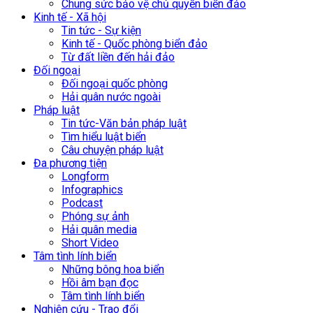
Chung sức bảo vệ chủ quyền biển đảo
Kinh tế - Xã hội
Tin tức - Sự kiện
Kinh tế - Quốc phòng biển đảo
Từ đất liền đến hải đảo
Đối ngoại
Đối ngoại quốc phòng
Hải quân nước ngoài
Pháp luật
Tin tức-Văn bản pháp luật
Tìm hiểu luật biển
Câu chuyện pháp luật
Đa phương tiện
Longform
Infographics
Podcast
Phóng sự ảnh
Hải quân media
Short Video
Tâm tình lính biển
Những bông hoa biển
Hồi âm bạn đọc
Tâm tình lính biển
Nghiên cứu - Trao đổi