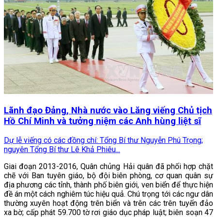
Lãnh đạo Đảng, Nhà nước vào Lăng viếng Chủ tịch
Hồ Chí Minh và tưởng niệm các Anh hùng liệt sĩ
Dự lễ viếng có các đồng chí: Tổng Bí thư Nguyễn Phú Trọng;
nguyên Tổng Bí thư Lê Khả Phiêu...
Giai đoạn 2013-2016, Quân chủng Hải quân đã phối hợp chặt
chẽ với Ban tuyên giáo, bộ đội biên phòng, cơ quan quân sự
địa phương các tỉnh, thành phố biên giới, ven biển để thực hiện
đề án một cách nghiêm túc hiệu quả. Chú trọng tới các ngư dân
thường xuyên hoạt động trên biển và trên các trên tuyến đảo
xa bờ; cấp phát 59.700 tờ rơi giáo dục pháp luật; biên soạn 47