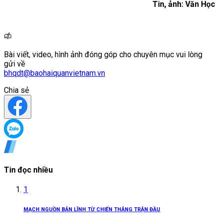
Tin, ảnh: Văn Học
Bài viết, video, hình ảnh đóng góp cho chuyên mục vui lòng
gửi về
bhqdt@baohaiquanvietnam.vn
Chia sẻ
Tin đọc nhiều
1
MẠCH NGUỒN BẢN LĨNH TỪ CHIẾN THẮNG TRẬN ĐẦU