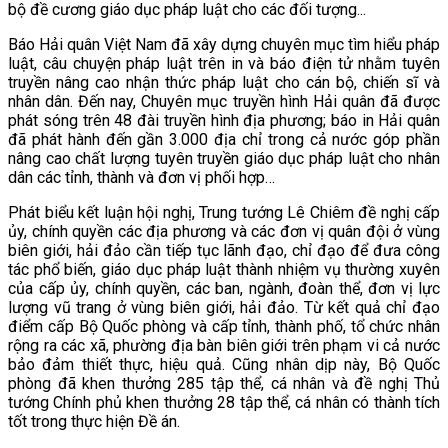
bộ đề cương giáo dục pháp luật cho các đối tượng...
Báo Hải quân Việt Nam đã xây dựng chuyên mục tìm hiểu pháp
luật, câu chuyện pháp luật trên in và báo điện tử nhằm tuyên
truyền nâng cao nhận thức pháp luật cho cán bộ, chiến sĩ và
nhân dân. Đến nay, Chuyên mục truyền hình Hải quân đã được
phát sóng trên 48 đài truyền hình địa phương; báo in Hải quân
đã phát hành đến gần 3.000 địa chỉ trong cả nước góp phần
nâng cao chất lượng tuyên truyền giáo dục pháp luật cho nhân
dân các tỉnh, thành và đơn vị phối hợp…
Phát biểu kết luận hội nghị, Trung tướng Lê Chiêm đề nghị cấp
ủy, chính quyền các địa phương và các đơn vị quân đội ở vùng
biên giới, hải đảo cần tiếp tục lãnh đạo, chỉ đạo để đưa công
tác phổ biến, giáo dục pháp luật thành nhiệm vụ thường xuyên
của cấp ủy, chính quyền, các ban, ngành, đoàn thể, đơn vị lực
lượng vũ trang ở vùng biên giới, hải đảo. Từ kết quả chỉ đạo
điểm cấp Bộ Quốc phòng và cấp tỉnh, thành phố, tổ chức nhân
rộng ra các xã, phường địa bàn biên giới trên phạm vi cả nước
bảo đảm thiết thực, hiệu quả. Cũng nhân dịp này, Bộ Quốc
phòng đã khen thưởng 285 tập thể, cá nhân và đề nghị Thủ
tướng Chính phủ khen thưởng 28 tập thể, cá nhân có thành tích
tốt trong thực hiện Đề án.