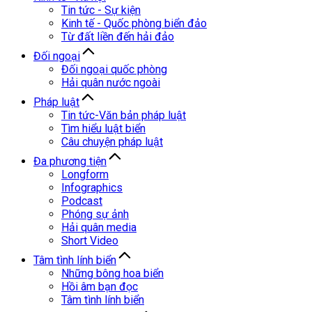
Tin tức - Sự kiện
Kinh tế - Quốc phòng biển đảo
Từ đất liền đến hải đảo
Đối ngoại
Đối ngoại quốc phòng
Hải quân nước ngoài
Pháp luật
Tin tức-Văn bản pháp luật
Tìm hiểu luật biển
Câu chuyện pháp luật
Đa phương tiện
Longform
Infographics
Podcast
Phóng sự ảnh
Hải quân media
Short Video
Tâm tình lính biển
Những bông hoa biển
Hồi âm bạn đọc
Tâm tình lính biển