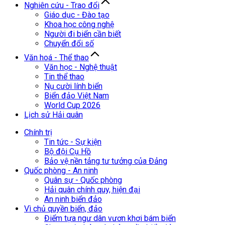
Nghiên cứu - Trao đổi
Giáo dục - Đào tạo
Khoa học công nghệ
Người đi biển cần biết
Chuyển đổi số
Văn hoá - Thể thao
Văn học - Nghệ thuật
Tin thể thao
Nụ cười lính biển
Biển đảo Việt Nam
World Cup 2026
Lịch sử Hải quân
Chính trị
Tin tức - Sự kiện
Bộ đội Cụ Hồ
Bảo vệ nền tảng tư tưởng của Đảng
Quốc phòng - An ninh
Quân sự - Quốc phòng
Hải quân chính quy, hiện đại
An ninh biển đảo
Vì chủ quyền biển, đảo
Điểm tựa ngư dân vươn khơi bám biển