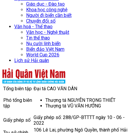
Giáo dục - Đào tạo
Khoa học công nghệ
Người đi biển cần biết
Chuyển đổi số
Văn hoá - Thể thao
Văn học - Nghệ thuật
Tin thể thao
Nụ cười lính biển
Biển đảo Việt Nam
World Cup 2026
Lịch sử Hải quân
Tổng biên tập
Đại tá CAO VĂN DÂN
Phó tổng biên
Thượng tá NGUYỄN TRỌNG THIẾT
tập
Thượng tá VŨ VĂN HƯỞNG
Giấy phép số: 288/GP-BTTTT ngày 10 - 06 -
Giấy phép số
2022
106 Lê Lai, phường Ngô Quyền, thành phố Hải
Trụ sở chính