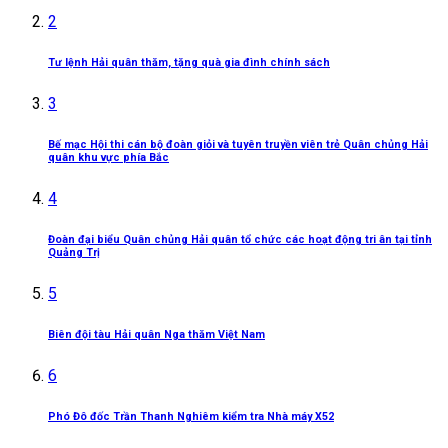
2
Tư lệnh Hải quân thăm, tặng quà gia đình chính sách
3
Bế mạc Hội thi cán bộ đoàn giỏi và tuyên truyền viên trẻ Quân chủng Hải
quân khu vực phía Bắc
4
Đoàn đại biểu Quân chủng Hải quân tổ chức các hoạt động tri ân tại tỉnh
Quảng Trị
5
Biên đội tàu Hải quân Nga thăm Việt Nam
6
Phó Đô đốc Trần Thanh Nghiêm kiểm tra Nhà máy X52