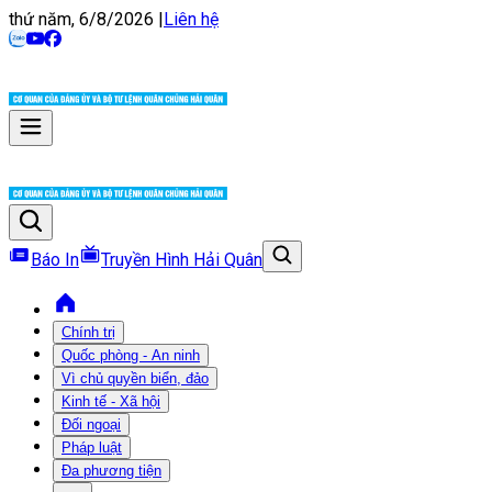
thứ năm, 6/8/2026
|
Liên hệ
Báo In
Truyền Hình Hải Quân
Chính trị
Quốc phòng - An ninh
Vì chủ quyền biển, đảo
Kinh tế - Xã hội
Đối ngoại
Pháp luật
Đa phương tiện