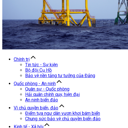
Chính trị
Tin tức - Sự kiện
Bộ đội Cụ Hồ
Bảo vệ nền tảng tư tưởng của Đảng
Quốc phòng - An ninh
Quân sự - Quốc phòng
Hải quân chính quy, hiện đại
An ninh biển đảo
Vì chủ quyền biển, đảo
Điểm tựa ngư dân vươn khơi bám biển
Chung sức bảo vệ chủ quyền biển đảo
Kinh tế - Xã hội