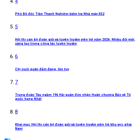
4
Phó Đô đốc Trần Thanh Nghiêm kiểm tra Nhà máy X52
5
Hội thi cán bộ đoàn giỏi và tuyên truyền viên trẻ năm 2026: Nhiều đổi mới,
sáng tạo trong công tác tuyên truyền
6
Chị nuôi quân đảm đang, tận tụy
7
Trung đoàn Tàu ngầm 196 Hải quân đón nhận Huân chương Bảo vệ Tổ
quốc hạng Nhất
8
Khai mạc Hội thi cán bộ đoàn giỏi và tuyên truyền viên trẻ khu vực phía
Nam