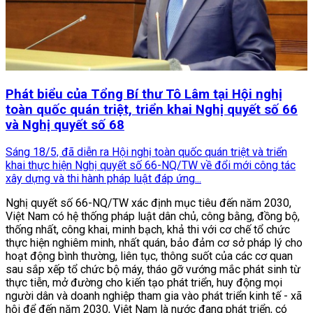
Phát biểu của Tổng Bí thư Tô Lâm tại Hội nghị
toàn quốc quán triệt, triển khai Nghị quyết số 66
và Nghị quyết số 68
Sáng 18/5, đã diễn ra Hội nghị toàn quốc quán triệt và triển
khai thực hiện Nghị quyết số 66-NQ/TW về đổi mới công tác
xây dựng và thi hành pháp luật đáp ứng...
Nghị quyết số 66-NQ/TW xác định mục tiêu đến năm 2030,
Việt Nam có hệ thống pháp luật dân chủ, công bằng, đồng bộ,
thống nhất, công khai, minh bạch, khả thi với cơ chế tổ chức
thực hiện nghiêm minh, nhất quán, bảo đảm cơ sở pháp lý cho
hoạt động bình thường, liên tục, thông suốt của các cơ quan
sau sắp xếp tổ chức bộ máy, tháo gỡ vướng mắc phát sinh từ
thực tiễn, mở đường cho kiến tạo phát triển, huy động mọi
người dân và doanh nghiệp tham gia vào phát triển kinh tế - xã
hội để đến năm 2030, Việt Nam là nước đang phát triển, có