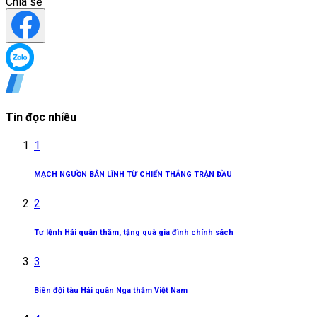
Chia sẻ
Tin đọc nhiều
1
MẠCH NGUỒN BẢN LĨNH TỪ CHIẾN THẮNG TRẬN ĐẦU
2
Tư lệnh Hải quân thăm, tặng quà gia đình chính sách
3
Biên đội tàu Hải quân Nga thăm Việt Nam