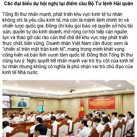
Các đại biểu dự hội nghị tại điểm cầu Bộ Tư lệnh Hải quân
Tổng Bí thư nhấn mạnh, phát triển khu vực kinh tế tư nhân
không chỉ là yêu cầu kinh tế, mà còn là mệnh lệnh chính trị và
chiến lược quốc gia. Đồng chí kêu gọi bảo vệ quyền sở hữu tài
sản, quyền tự do kinh doanh, mở rộng cơ hội tiếp cận nguồn
lực và tháo gỡ các rào cản thể chế để khu vực này phát triển
thực chất, bền vững. Doanh nhân Việt Nam cần được xem là
“chiến sĩ trên mặt trận kinh tế”, mang trong mình khát vọng
cống hiến và bản lĩnh vươn tầm quốc tế. Đồng thời Tổng Bí thư
cũng lưu ý: Nghị quyết 68 nhấn mạnh vai trò trụ cột của kinh tế
tư nhân nhưng không có nghĩa là phủ nhận vai trò chủ đạo của
kinh tế Nhà nước.