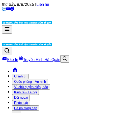
thứ bảy, 8/8/2026
|
Liên hệ
Báo In
Truyền Hình Hải Quân
Chính trị
Quốc phòng - An ninh
Vì chủ quyền biển, đảo
Kinh tế - Xã hội
Đối ngoại
Pháp luật
Đa phương tiện