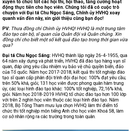
xuyên tổ chức tốt các hội thi, hội thao, tăng cường hoạt
động thực tiễn cho học viên. Chúng tôi đã có cuộc trò
chuyện với Đại tá Chu Ngọc Sáng, Chính ủy HVHQ xoay
quanh vấn đền này, xin giới thiệu cùng bạn đọc!
PV:
Thưa đồng chí Chính ủy HVHQ! HVHQ là một trung tâm
đào tạo cán bộ, sĩ quan của Quân đội và Quân chủng. Xin
đồng chí cho biết một số kết quả đào tạo trong thời gian vừa
qua?
Đại tá Chu Ngọc Sáng:
HVHQ thành lập ngày 26-4-1955, qua
64 năm xây dựng và phát triển, HVHQ đã đào tạo hàng vạn sĩ
quan, đáp ứng yêu cầu nhiệm vụ bảo vệ chủ quyền biển, đảo
của Tổ quốc. Năm học 2017-2018, kết quả thi tốt nghiệp đào
tạo sĩ quan cấp phân đội trình đội đại học: 100% đạt yêu cầu;
trên 50% khá, giỏi; 131 học viên được phong quân hàm trung
úy; các loại hình đào tạo khác: 100% tốt nghiệp, 72,16% khá,
giỏi. Năm học 2018-2019 HVHQ tổ chức đào tạo hơn 100 lớp
với trên 2 nghìn học viên thuộc các loại hình đào tạo. Năm
2018, Bộ Tổng Tham mưu lựa chọn HVHQ làm thí điểm tổ
chức thi tốt nghiệp môn tiếng Anh cho học viên Khoá 58, làm
cơ sở nhân rộng ra các trường trong toàn quân.