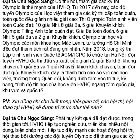
Đại tá Chu Ngọc Sáng:
Có thể nói, tham gia các kỳ thi
Olympic là thế mạnh của HVHQ. Từ 2017 đến nay, các đội
tuyển Olympic của Học viện tham gia các kỳ thi cấp toàn quân,
toàn quốc đều giành nhiều giải cao: Thi Olympic Toán sinh viên
toàn Quốc đạt: 10 giải Nhì, 8 giải Ba, 5 giải Khuyến khích;
Olympic Tiếng Anh toàn quân đạt: Giải Ba toàn đoàn, 6 giải
Nhì, 5 giải Ba và 2 giải Khuyến khích; Olympic tin học và
Olympic các môn khoa học Mác Lênin, tư tưởng Hồ Chí Minh
đều đạt thành tích rất đáng ghi nhận. Năm 2018, trong kỳ thi
Lập trình sinh viên Quốc tế ACM/ICPC tổ chức tại Hà Nội, đội
tuyển HVHQ đã thi đấu và xuất sắc giành 2 giải Ba khối không
chuyên; 1 giải Ba và 1 giải Khuyến khích khối chuyên; toàn đội
đạt giải Khuyến khích; đây là thành tích cao so với các học
viện, trường trong Quân đội, khẳng định tầm vóc trí tuệ, kỹ
năng, trình độ tin học của học viên HVHQ ngang tầm quốc gia,
khu vực và quốc tế.
PV:
Xin đồng chí cho biết trong thời gian tới, các hội thi, hội
thao tại HVHQ sẽ được tổ chức như thế nào?
Đại tá Chu Ngọc Sáng:
Phát huy kết quả đã đạt được, trong
thời gian tới, HVHQ tiếp tục nghiên cứu, triển khai nhiều nội
dung, biện pháp mới, tiếp tục đẩy mạnh các hoạt động hội thi,
hội thao bồi dưỡng các đội tuyển Olympic để tham gia các kỳ