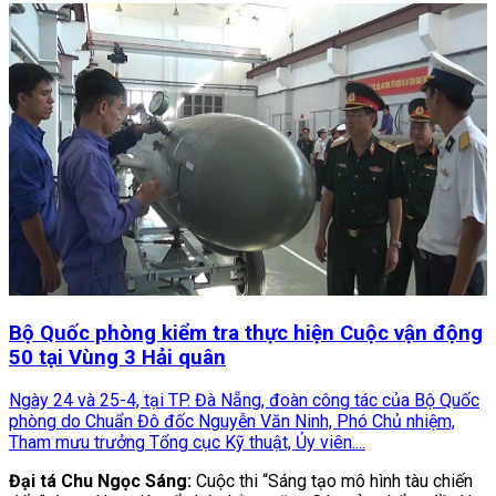
Bộ Quốc phòng kiểm tra thực hiện Cuộc vận động
50 tại Vùng 3 Hải quân
Ngày 24 và 25-4, tại TP. Đà Nẵng, đoàn công tác của Bộ Quốc
phòng do Chuẩn Đô đốc Nguyễn Văn Ninh, Phó Chủ nhiệm,
Tham mưu trưởng Tổng cục Kỹ thuật, Ủy viên....
Đại tá Chu Ngọc Sáng:
Cuộc thi “Sáng tạo mô hình tàu chiến