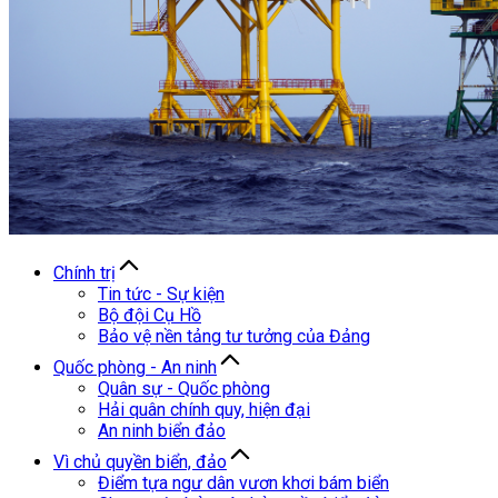
Chính trị
Tin tức - Sự kiện
Bộ đội Cụ Hồ
Bảo vệ nền tảng tư tưởng của Đảng
Quốc phòng - An ninh
Quân sự - Quốc phòng
Hải quân chính quy, hiện đại
An ninh biển đảo
Vì chủ quyền biển, đảo
Điểm tựa ngư dân vươn khơi bám biển