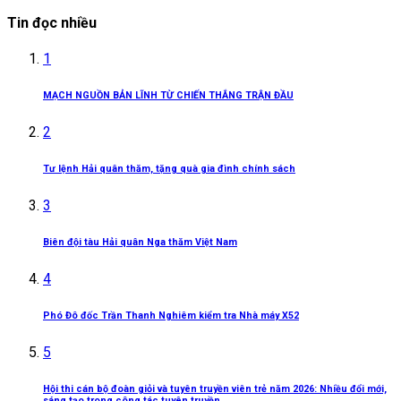
Tin đọc nhiều
1
MẠCH NGUỒN BẢN LĨNH TỪ CHIẾN THẮNG TRẬN ĐẦU
2
Tư lệnh Hải quân thăm, tặng quà gia đình chính sách
3
Biên đội tàu Hải quân Nga thăm Việt Nam
4
Phó Đô đốc Trần Thanh Nghiêm kiểm tra Nhà máy X52
5
Hội thi cán bộ đoàn giỏi và tuyên truyền viên trẻ năm 2026: Nhiều đổi mới,
sáng tạo trong công tác tuyên truyền