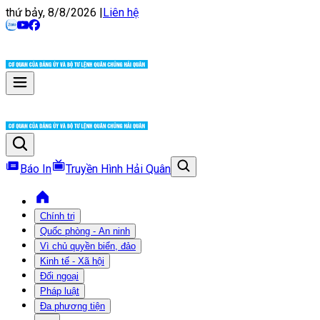
thứ bảy, 8/8/2026
|
Liên hệ
Báo In
Truyền Hình Hải Quân
Chính trị
Quốc phòng - An ninh
Vì chủ quyền biển, đảo
Kinh tế - Xã hội
Đối ngoại
Pháp luật
Đa phương tiện