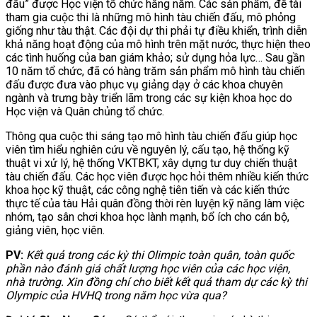
đấu” được Học viện tổ chức hằng năm. Các sản phẩm, đề tài
tham gia cuộc thi là những mô hình tàu chiến đấu, mô phỏng
giống như tàu thật. Các đội dự thi phải tự điều khiển, trình diễn
khả năng hoạt động của mô hình trên mặt nước, thực hiện theo
các tình huống của ban giám khảo; sử dụng hỏa lực… Sau gần
10 năm tổ chức, đã có hàng trăm sản phẩm mô hình tàu chiến
đấu được đưa vào phục vụ giảng dạy ở các khoa chuyên
ngành và trưng bày triển lãm trong các sự kiện khoa học do
Học viện và Quân chủng tổ chức.
Thông qua cuộc thi sáng tạo mô hình tàu chiến đấu giúp học
viên tìm hiểu nghiên cứu về nguyên lý, cấu tạo, hệ thống kỹ
thuật vi xử lý, hệ thống VKTBKT, xây dựng tư duy chiến thuật
tàu chiến đấu. Các học viên được học hỏi thêm nhiều kiến thức
khoa học kỹ thuật, các công nghệ tiên tiến và các kiến thức
thực tế của tàu Hải quân đồng thời rèn luyện kỹ năng làm việc
nhóm, tạo sân chơi khoa học lành mạnh, bổ ích cho cán bộ,
giảng viên, học viên.
PV:
Kết quả trong các kỳ thi Olimpic toàn quân, toàn quốc
phần nào đánh giá chất lượng học viên của các học viện,
nhà trường. Xin đồng chí cho biết kết quả tham dự các kỳ thi
Olympic của HVHQ trong năm học vừa qua?