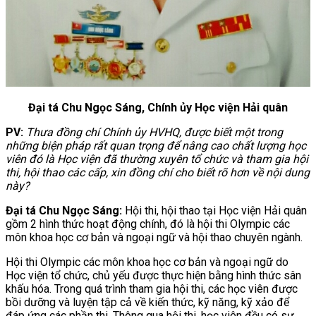
Đại tá Chu Ngọc Sáng, Chính ủy Học viện Hải quân
PV:
Thưa đồng chí Chính ủy HVHQ, được biết một trong
những biện pháp rất quan trọng để nâng cao chất lượng học
viên đó là Học viện đã thường xuyên tổ chức và tham gia hội
thi, hội thao các cấp, xin đồng chí cho biết rõ hơn về nội dung
này?
Đại tá Chu Ngọc Sáng:
Hội thi, hội thao tại Học viện Hải quân
gồm 2 hình thức hoạt động chính, đó là hội thi Olympic các
môn khoa học cơ bản và ngoại ngữ và hội thao chuyên ngành.
Hội thi Olympic các môn khoa học cơ bản và ngoại ngữ do
Học viện tổ chức, chủ yếu được thực hiện bằng hình thức sân
khấu hóa. Trong quá trình tham gia hội thi, các học viên được
bồi dưỡng và luyện tập cả về kiến thức, kỹ năng, kỹ xảo để
đáp ứng các phần thi. Thông qua hội thi, học viên đều có sự