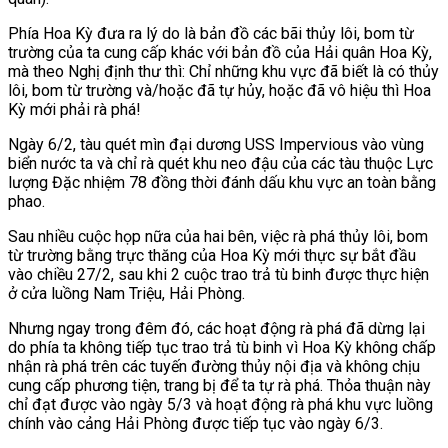
Phía Hoa Kỳ đưa ra lý do là bản đồ các bãi thủy lôi, bom từ
trường của ta cung cấp khác với bản đồ của Hải quân Hoa Kỳ,
mà theo Nghị định thư thì: Chỉ những khu vực đã biết là có thủy
lôi, bom từ trường và/hoặc đã tự hủy, hoặc đã vô hiệu thì Hoa
Kỳ mới phải rà phá!
Ngày 6/2, tàu quét mìn đại dương USS Impervious vào vùng
biển nước ta và chỉ rà quét khu neo đậu của các tàu thuộc Lực
lượng Đặc nhiệm 78 đồng thời đánh dấu khu vực an toàn bằng
phao.
Sau nhiều cuộc họp nữa của hai bên, việc rà phá thủy lôi, bom
từ trường bằng trực thăng của Hoa Kỳ mới thực sự bắt đầu
vào chiều 27/2, sau khi 2 cuộc trao trả tù binh được thực hiện
ở cửa luồng Nam Triệu, Hải Phòng.
Nhưng ngay trong đêm đó, các hoạt động rà phá đã dừng lại
do phía ta không tiếp tục trao trả tù binh vì Hoa Kỳ không chấp
nhận rà phá trên các tuyến đường thủy nội địa và không chịu
cung cấp phương tiện, trang bị để ta tự rà phá. Thỏa thuận này
chỉ đạt được vào ngày 5/3 và hoạt động rà phá khu vực luồng
chính vào cảng Hải Phòng được tiếp tục vào ngày 6/3.