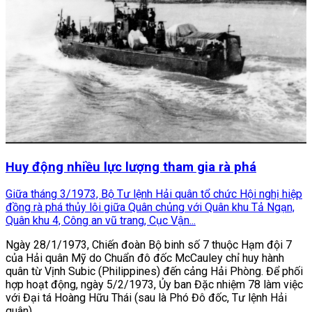
Huy động nhiều lực lượng tham gia rà phá
Giữa tháng 3/1973, Bộ Tư lệnh Hải quân tổ chức Hội nghị hiệp
đồng rà phá thủy lôi giữa Quân chủng với Quân khu Tả Ngạn,
Quân khu 4, Công an vũ trang, Cục Vận...
Ngày 28/1/1973, Chiến đoàn Bộ binh số 7 thuộc Hạm đội 7
của Hải quân Mỹ do Chuẩn đô đốc McCauley chỉ huy hành
quân từ Vịnh Subic (Philippines) đến cảng Hải Phòng. Để phối
hợp hoạt động, ngày 5/2/1973, Ủy ban Đặc nhiệm 78 làm việc
với Đại tá Hoàng Hữu Thái (sau là Phó Đô đốc, Tư lệnh Hải
quân).