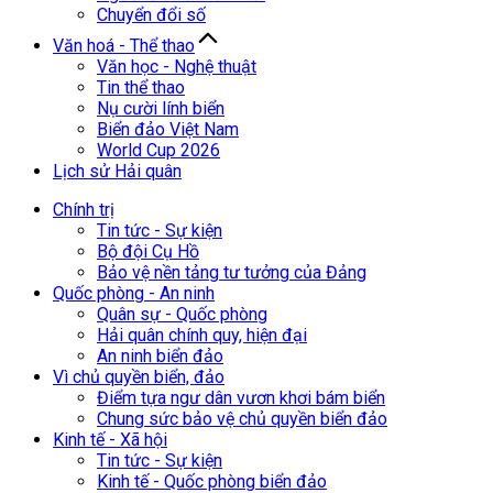
Chuyển đổi số
Văn hoá - Thể thao
Văn học - Nghệ thuật
Tin thể thao
Nụ cười lính biển
Biển đảo Việt Nam
World Cup 2026
Lịch sử Hải quân
Chính trị
Tin tức - Sự kiện
Bộ đội Cụ Hồ
Bảo vệ nền tảng tư tưởng của Đảng
Quốc phòng - An ninh
Quân sự - Quốc phòng
Hải quân chính quy, hiện đại
An ninh biển đảo
Vì chủ quyền biển, đảo
Điểm tựa ngư dân vươn khơi bám biển
Chung sức bảo vệ chủ quyền biển đảo
Kinh tế - Xã hội
Tin tức - Sự kiện
Kinh tế - Quốc phòng biển đảo