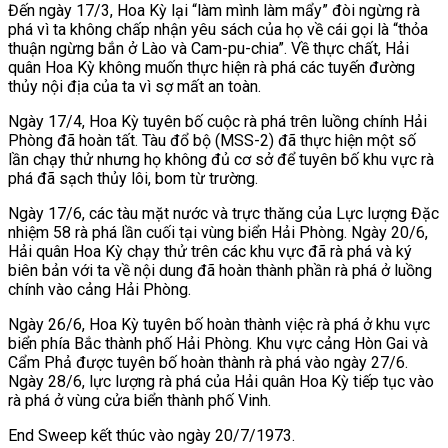
Đến ngày 17/3, Hoa Kỳ lại “làm mình làm mẩy” đòi ngừng rà
phá vì ta không chấp nhận yêu sách của họ về cái gọi là “thỏa
thuận ngừng bắn ở Lào và Cam-pu-chia”. Về thực chất, Hải
quân Hoa Kỳ không muốn thực hiện rà phá các tuyến đường
thủy nội địa của ta vì sợ mất an toàn.
Ngày 17/4, Hoa Kỳ tuyên bố cuộc rà phá trên luồng chính Hải
Phòng đã hoàn tất. Tàu đổ bộ (MSS-2) đã thực hiện một số
lần chạy thử nhưng họ không đủ cơ sở để tuyên bố khu vực rà
phá đã sạch thủy lôi, bom từ trường.
Ngày 17/6, các tàu mặt nước và trực thăng của Lực lượng Đặc
nhiệm 58 rà phá lần cuối tại vùng biển Hải Phòng. Ngày 20/6,
Hải quân Hoa Kỳ chạy thử trên các khu vực đã rà phá và ký
biên bản với ta về nội dung đã hoàn thành phần rà phá ở luồng
chính vào cảng Hải Phòng.
Ngày 26/6, Hoa Kỳ tuyên bố hoàn thành việc rà phá ở khu vực
biển phía Bắc thành phố Hải Phòng. Khu vực cảng Hòn Gai và
Cẩm Phả được tuyên bố hoàn thành rà phá vào ngày 27/6.
Ngày 28/6, lực lượng rà phá của Hải quân Hoa Kỳ tiếp tục vào
rà phá ở vùng cửa biển thành phố Vinh.
End Sweep kết thúc vào ngày 20/7/1973.