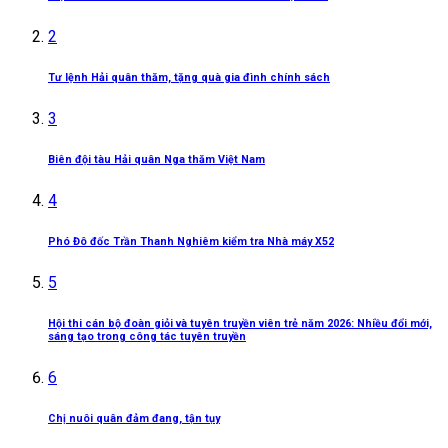
2
Tư lệnh Hải quân thăm, tặng quà gia đình chính sách
3
Biên đội tàu Hải quân Nga thăm Việt Nam
4
Phó Đô đốc Trần Thanh Nghiêm kiểm tra Nhà máy X52
5
Hội thi cán bộ đoàn giỏi và tuyên truyền viên trẻ năm 2026: Nhiều đổi mới,
sáng tạo trong công tác tuyên truyền
6
Chị nuôi quân đảm đang, tận tụy