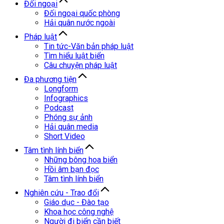
Đối ngoại
Đối ngoại quốc phòng
Hải quân nước ngoài
Pháp luật
Tin tức-Văn bản pháp luật
Tìm hiểu luật biển
Câu chuyện pháp luật
Đa phương tiện
Longform
Infographics
Podcast
Phóng sự ảnh
Hải quân media
Short Video
Tâm tình lính biển
Những bông hoa biển
Hồi âm bạn đọc
Tâm tình lính biển
Nghiên cứu - Trao đổi
Giáo dục - Đào tạo
Khoa học công nghệ
Người đi biển cần biết