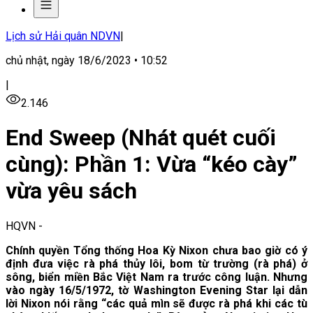
Lịch sử Hải quân NDVN
|
chủ nhật, ngày 18/6/2023 • 10:52
|
2.146
End Sweep (Nhát quét cuối
cùng): Phần 1: Vừa “kéo cày”
vừa yêu sách
HQVN
-
Chính quyền Tổng thống Hoa Kỳ Nixon chưa bao giờ có ý
định đưa việc rà phá thủy lôi, bom từ trường (rà phá) ở
sông, biển miền Bắc Việt Nam ra trước công luận. Nhưng
vào ngày 16/5/1972, tờ Washington Evening Star lại dẫn
lời Nixon nói rằng “các quả mìn sẽ được rà phá khi các tù