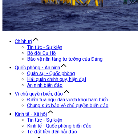
Chính trị
Tin tức - Sự kiện
Bộ đội Cụ Hồ
Bảo vệ nền tảng tư tưởng của Đảng
Quốc phòng - An ninh
Quân sự - Quốc phòng
Hải quân chính quy, hiện đại
An ninh biển đảo
Vì chủ quyền biển, đảo
Điểm tựa ngư dân vươn khơi bám biển
Chung sức bảo vệ chủ quyền biển đảo
Kinh tế - Xã hội
Tin tức - Sự kiện
Kinh tế - Quốc phòng biển đảo
Từ đất liền đến hải đảo