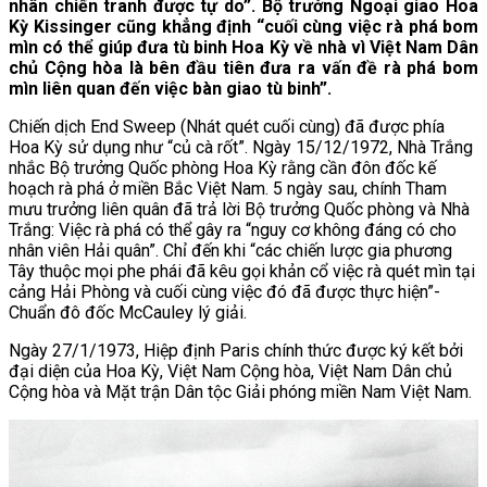
nhân chiến tranh được tự do”. Bộ trưởng Ngoại giao Hoa
Kỳ Kissinger cũng khẳng định “cuối cùng việc rà phá bom
mìn có thể giúp đưa tù binh Hoa Kỳ về nhà vì Việt Nam Dân
chủ Cộng hòa là bên đầu tiên đưa ra vấn đề rà phá bom
mìn liên quan đến việc bàn giao tù binh”.
Chiến dịch End Sweep (Nhát quét cuối cùng) đã được phía
Hoa Kỳ sử dụng như “củ cà rốt”. Ngày 15/12/1972, Nhà Trắng
nhắc Bộ trưởng Quốc phòng Hoa Kỳ rằng cần đôn đốc kế
hoạch rà phá ở miền Bắc Việt Nam. 5 ngày sau, chính Tham
mưu trưởng liên quân đã trả lời Bộ trưởng Quốc phòng và Nhà
Trắng: Việc rà phá có thể gây ra “nguy cơ không đáng có cho
nhân viên Hải quân”. Chỉ đến khi “các chiến lược gia phương
Tây thuộc mọi phe phái đã kêu gọi khản cổ việc rà quét mìn tại
cảng Hải Phòng và cuối cùng việc đó đã được thực hiện”-
Chuẩn đô đốc McCauley lý giải.
Ngày 27/1/1973, Hiệp định Paris chính thức được ký kết bởi
đại diện của Hoa Kỳ, Việt Nam Cộng hòa, Việt Nam Dân chủ
Cộng hòa và Mặt trận Dân tộc Giải phóng miền Nam Việt Nam.