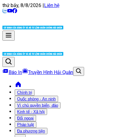
thứ bảy, 8/8/2026
|
Liên hệ
Báo In
Truyền Hình Hải Quân
Chính trị
Quốc phòng - An ninh
Vì chủ quyền biển, đảo
Kinh tế - Xã hội
Đối ngoại
Pháp luật
Đa phương tiện