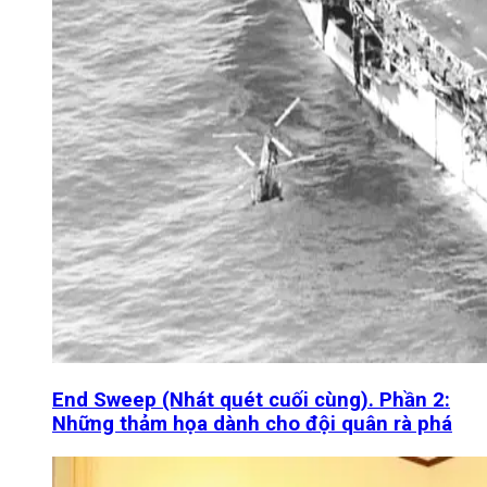
End Sweep (Nhát quét cuối cùng). Phần 2:
Những thảm họa dành cho đội quân rà phá