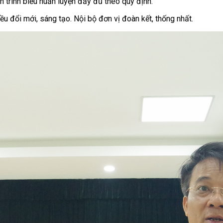
n trình biểu huấn luyện đầy đủ theo quy định.
u đổi mới, sáng tạo. Nội bộ đơn vị đoàn kết, thống nhất.