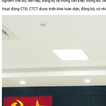
nghiêm chế độ, nền nếp, đăng ký hệ thống văn kiện, thống kê, tiế
Hoạt động CTĐ, CTCT được triển khai toàn diện, đồng bộ, có nhiề