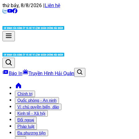
thứ bảy, 8/8/2026
|
Liên hệ
Báo In
Truyền Hình Hải Quân
Chính trị
Quốc phòng - An ninh
Vì chủ quyền biển, đảo
Kinh tế - Xã hội
Đối ngoại
Pháp luật
Đa phương tiện