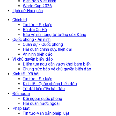
Biển đảo Việt Nam
World Cup 2026
Lịch sử Hải quân
Chính trị
Tin tức - Sự kiện
Bộ đội Cụ Hồ
Bảo vệ nền tảng tư tưởng của Đảng
Quốc phòng - An ninh
Quân sự - Quốc phòng
Hải quân chính quy, hiện đại
An ninh biển đảo
Vì chủ quyền biển, đảo
Điểm tựa ngư dân vươn khơi bám biển
Chung sức bảo vệ chủ quyền biển đảo
Kinh tế - Xã hội
Tin tức - Sự kiện
Kinh tế - Quốc phòng biển đảo
Từ đất liền đến hải đảo
Đối ngoại
Đối ngoại quốc phòng
Hải quân nước ngoài
Pháp luật
Tin tức-Văn bản pháp luật