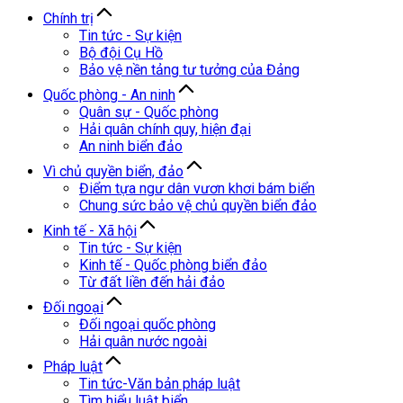
Chính trị
Tin tức - Sự kiện
Bộ đội Cụ Hồ
Bảo vệ nền tảng tư tưởng của Đảng
Quốc phòng - An ninh
Quân sự - Quốc phòng
Hải quân chính quy, hiện đại
An ninh biển đảo
Vì chủ quyền biển, đảo
Điểm tựa ngư dân vươn khơi bám biển
Chung sức bảo vệ chủ quyền biển đảo
Kinh tế - Xã hội
Tin tức - Sự kiện
Kinh tế - Quốc phòng biển đảo
Từ đất liền đến hải đảo
Đối ngoại
Đối ngoại quốc phòng
Hải quân nước ngoài
Pháp luật
Tin tức-Văn bản pháp luật
Tìm hiểu luật biển