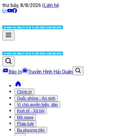
thứ bảy, 8/8/2026
|
Liên hệ
Báo In
Truyền Hình Hải Quân
Chính trị
Quốc phòng - An ninh
Vì chủ quyền biển, đảo
Kinh tế - Xã hội
Đối ngoại
Pháp luật
Đa phương tiện