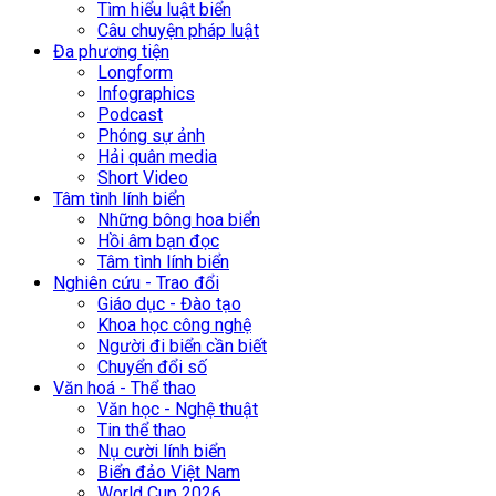
Tìm hiểu luật biển
Câu chuyện pháp luật
Đa phương tiện
Longform
Infographics
Podcast
Phóng sự ảnh
Hải quân media
Short Video
Tâm tình lính biển
Những bông hoa biển
Hồi âm bạn đọc
Tâm tình lính biển
Nghiên cứu - Trao đổi
Giáo dục - Đào tạo
Khoa học công nghệ
Người đi biển cần biết
Chuyển đổi số
Văn hoá - Thể thao
Văn học - Nghệ thuật
Tin thể thao
Nụ cười lính biển
Biển đảo Việt Nam
World Cup 2026