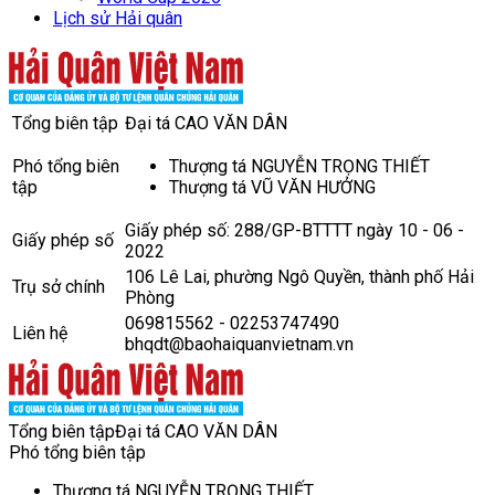
Lịch sử Hải quân
Tổng biên tập
Đại tá CAO VĂN DÂN
Phó tổng biên
Thượng tá NGUYỄN TRỌNG THIẾT
tập
Thượng tá VŨ VĂN HƯỞNG
Giấy phép số: 288/GP-BTTTT ngày 10 - 06 -
Giấy phép số
2022
106 Lê Lai, phường Ngô Quyền, thành phố Hải
Trụ sở chính
Phòng
069815562 - 02253747490
Liên hệ
bhqdt@baohaiquanvietnam.vn
Tổng biên tập
Đại tá CAO VĂN DÂN
Phó tổng biên tập
Thượng tá NGUYỄN TRỌNG THIẾT