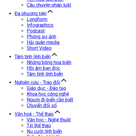
Câu chuyện pháp luật
Đa phương tiện
Longform
Infographics
Podcast
Phóng sự ảnh
Hải quân media
Short Video
Tâm tình lính biển
Những bông hoa biển
Hồi âm bạn đọc
Tâm tình lính biển
Nghiên cứu - Trao đổi
Giáo dục - Đào tạo
Khoa học công nghệ
Người đi biển cần biết
Chuyển đổi số
Văn hoá - Thể thao
Văn học - Nghệ thuật
Tin thể thao
Nụ cười lính biển