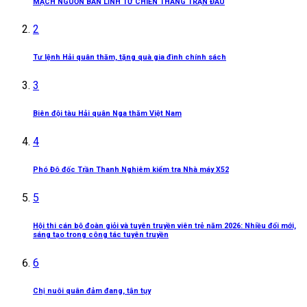
MẠCH NGUỒN BẢN LĨNH TỪ CHIẾN THẮNG TRẬN ĐẦU
2
Tư lệnh Hải quân thăm, tặng quà gia đình chính sách
3
Biên đội tàu Hải quân Nga thăm Việt Nam
4
Phó Đô đốc Trần Thanh Nghiêm kiểm tra Nhà máy X52
5
Hội thi cán bộ đoàn giỏi và tuyên truyền viên trẻ năm 2026: Nhiều đổi mới,
sáng tạo trong công tác tuyên truyền
6
Chị nuôi quân đảm đang, tận tụy