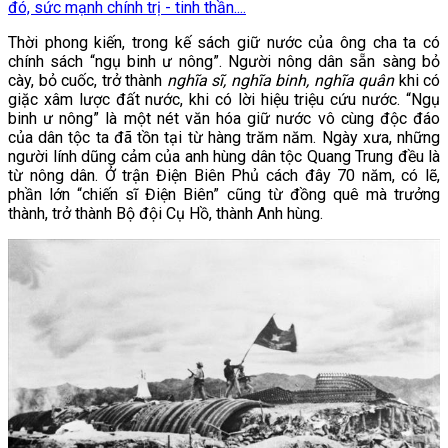
đó, sức mạnh chính trị - tinh thần....
Thời phong kiến, trong kế sách giữ nước của ông cha ta có
chính sách “ngụ binh ư nông”. Người nông dân sẵn sàng bỏ
cày, bỏ cuốc, trở thành
nghĩa sĩ, nghĩa binh, nghĩa quân
khi có
giặc xâm lược đất nước, khi có lời hiệu triệu cứu nước. “Ngụ
binh ư nông” là một nét văn hóa giữ nước vô cùng độc đáo
của dân tộc ta đã tồn tại từ hàng trăm năm. Ngày xưa, những
người lính dũng cảm của anh hùng dân tộc Quang Trung đều là
từ nông dân. Ở trận Điện Biên Phủ cách đây 70 năm, có lẽ,
phần lớn “chiến sĩ Điện Biên” cũng từ đồng quê mà trưởng
thành, trở thành Bộ đội Cụ Hồ, thành Anh hùng.