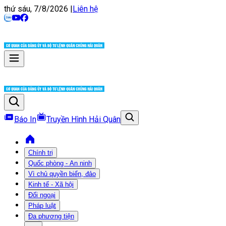
thứ sáu, 7/8/2026
|
Liên hệ
Báo In
Truyền Hình Hải Quân
Chính trị
Quốc phòng - An ninh
Vì chủ quyền biển, đảo
Kinh tế - Xã hội
Đối ngoại
Pháp luật
Đa phương tiện