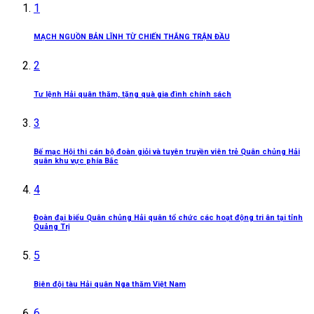
1
MẠCH NGUỒN BẢN LĨNH TỪ CHIẾN THẮNG TRẬN ĐẦU
2
Tư lệnh Hải quân thăm, tặng quà gia đình chính sách
3
Bế mạc Hội thi cán bộ đoàn giỏi và tuyên truyền viên trẻ Quân chủng Hải
quân khu vực phía Bắc
4
Đoàn đại biểu Quân chủng Hải quân tổ chức các hoạt động tri ân tại tỉnh
Quảng Trị
5
Biên đội tàu Hải quân Nga thăm Việt Nam
6