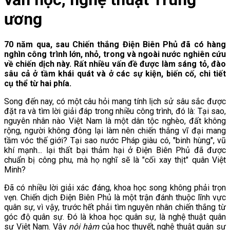
ương
70 năm qua, sau Chiến thắng Điện Biên Phủ đã có hàng
nghìn công trình lớn, nhỏ, trong và ngoài nước nghiên cứu
về chiến dịch này. Rất nhiều vấn đề được làm sáng tỏ, đào
sâu cả ở tầm khái quát và ở các sự kiện, biến cố, chi tiết
cụ thể từ hai phía.
Song đến nay, có một câu hỏi mang tính lịch sử sâu sắc được
đặt ra và tìm lời giải đáp trong nhiều công trình, đó là: Tại sao,
nguyên nhân nào Việt Nam là một dân tộc nghèo, đất không
rộng, người không đông lại làm nên chiến thắng vĩ đại mang
tầm vóc thế giới? Tại sao nước Pháp giàu có, "binh hùng", vũ
khí mạnh... lại thất bại thảm hại ở Điện Biên Phủ đã được
chuẩn bị công phu, mà họ nghĩ sẽ là "cối xay thịt" quân Việt
Minh?
Đã có nhiều lời giải xác đáng, khoa học song không phải trọn
vẹn. Chiến dịch Điện Biên Phủ là một trận đánh thuộc lĩnh vực
quân sự, vì vậy, trước hết phải tìm nguyên nhân chiến thắng từ
góc độ quân sự. Đó là khoa học quân sự, là nghệ thuật quân
sự Việt Nam. Vậy
nội hàm
của học thuyết, nghệ thuật quân sự