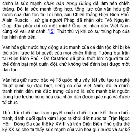
chính là sức mạnh
nhân dân trong Gióng
đã làm nên chiến
thắng. Đó là sức mạnh tổng hợp, tổng lực của văn hóa giữ
nước của dân tộc ta. Tôi nhớ, sau Chiến thắng Điện Biên Phủ,
Alain Ruscio - sử gia người Pháp đã nhận xét: “Võ Nguyên
Giáp đâu phải chỉ có một mình! Ông có nhân dân Việt Nam
cùng kề vai, sát cánh...”
[5]
. Thật thú vị khi có sự trùng hợp của
hai hình ảnh trên.
Văn hóa giữ nước huy động sức mạnh của cả dân tộc khi bị kẻ
thù xâm lược là bí quyết của mọi chiến thắng. Tướng bại trận
tại Điện Biên Phủ - De Castries đã phải thốt lên: Người ta có
thể đánh bại một quân đội, chứ không thể đánh bại được một
dân tộc.
Văn hóa giữ nước, bảo vệ Tổ quốc như vậy, tất yếu tạo ra nghệ
thuật quân sự đặc biệt, riêng có của Việt Nam, đó là chiến
tranh nhân dân, mà đặc trưng của nó là sức mạnh bắt nguồn
trong lực lượng hùng hậu của nhân dân được giác ngộ và được
tổ chức.
Thử đối chiếu hai trận quyết chiến chiến lược kết thúc chiến
tranh, đánh đuổi quân xâm lược ra khỏi đất nước ta: Trận Ngọc
Hồi - Đống Đa của thế kỷ XVIII và trận Điện Biên Phủ giữa thế
kỷ XX sẽ cho ta thấy sức mạnh của văn hóa giữ nước và sự kế