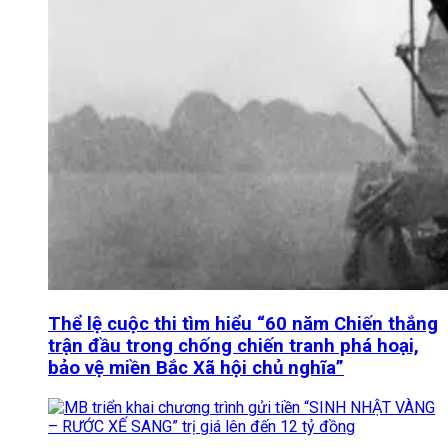
Thể lệ cuộc thi tìm hiểu “60 năm Chiến thắng
trận đầu trong chống chiến tranh phá hoại,
bảo vệ miền Bắc Xã hội chủ nghĩa”