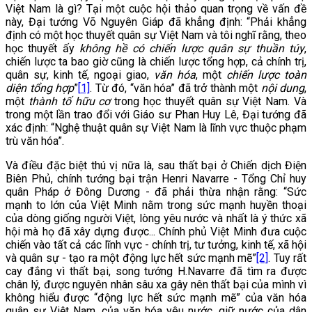
Việt Nam là gì? Tại một cuộc hội thảo quan trọng về vấn đề
này, Đại tướng Võ Nguyên Giáp đã khẳng định: “Phải khẳng
định có một học thuyết quân sự Việt Nam và tôi nghĩ rằng, theo
học thuyết ấy
không hề có chiến lược quân sự thuần túy
,
chiến lược ta bao giờ cũng là chiến lược tổng hợp, cả chính trị,
quân sự, kinh tế, ngoại giao,
văn hóa
, một
chiến lược toàn
diện tổng hợp
”
[
1]
. Từ đó, “văn hóa” đã trở thành một
nội dung
,
một
thành tố hữu cơ
trong học thuyết quân sự Việt Nam. Và
trong một lần trao đổi với Giáo sư Phan Huy Lê, Đại tướng đã
xác định: “Nghệ thuật quân sự Việt Nam là lĩnh vực thuộc phạm
trù văn hóa”.
Và điều đặc biệt thú vị nữa là, sau thất bại ở Chiến dịch Điện
Biên Phủ, chính tướng bại trận Henri Navarre - Tổng Chỉ huy
quân Pháp ở Đông Dương - đã phải thừa nhận rằng: “Sức
mạnh to lớn của Việt Minh nằm trong sức mạnh huyền thoại
của dòng giống người Việt, lòng yêu nước và nhất là ý thức xã
hội mà họ đã xây dựng được... Chính phủ Việt Minh đưa cuộc
chiến vào tất cả các lĩnh vực - chính trị, tư tưởng, kinh tế, xã hội
và quân sự - tạo ra một động lực hết sức mạnh mẽ”
[2]
. Tuy rất
cay đắng vì thất bại, song tướng H.Navarre đã tìm ra được
chân lý, được nguyên nhân sâu xa gây nên thất bại của mình vì
không hiểu được “động lực hết sức mạnh mẽ” của văn hóa
quân sự Việt Nam, của văn hóa yêu nước, giữ nước của dân