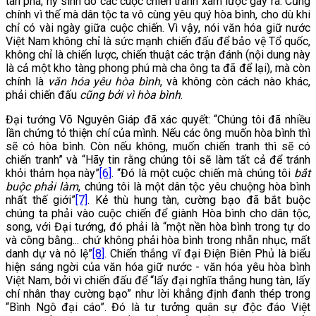
tàn phá, hy sinh do các cuộc chiến tranh xâm lược gây ra. Cũng
chính vì thế mà dân tộc ta vô cùng yêu quý hòa bình, cho dù khi
chỉ có vài ngày giữa cuộc chiến. Vì vậy, nói văn hóa giữ nước
Việt Nam không chỉ là sức mạnh chiến đấu để bảo vệ Tổ quốc,
không chỉ là chiến lược, chiến thuật các trận đánh (nội dung này
là cả một kho tàng phong phú mà cha ông ta đã để lại), mà còn
chính là
văn hóa yêu hòa bình
, và không còn cách nào khác,
phải chiến đấu
cũng bởi vì hòa bình
.
Đại tướng Võ Nguyên Giáp đã xác quyết: “Chúng tôi đã nhiều
lần chứng tỏ thiện chí của mình. Nếu các ông muốn hòa bình thì
sẽ có hòa bình. Còn nếu không, muốn chiến tranh thì sẽ có
chiến tranh” và “Hãy tin rằng chúng tôi sẽ làm tất cả để tránh
khỏi thảm họa này”
[6]
. “Đó là một cuộc chiến mà chúng tôi
bắt
buộc phải làm
, chúng tôi là một dân tộc yêu chuộng hòa bình
nhất thế giới”
[7]
. Kẻ thù hung tàn, cường bạo đã bắt buộc
chúng ta phải vào cuộc chiến để giành Hòa bình cho dân tộc,
song, với Đại tướng, đó phải là “một nền hòa bình trong tự do
và công bằng... chứ không phải hòa bình trong nhẫn nhục, mất
danh dự và nô lệ”
[8]
. Chiến thắng vĩ đại Điện Biên Phủ là biểu
hiện sáng ngời của văn hóa giữ nước - văn hóa yêu hòa bình
Việt Nam, bởi vì chiến đấu để “lấy đại nghĩa thắng hung tàn, lấy
chí nhân thay cường bạo” như lời khẳng định đanh thép trong
“Bình Ngô đại cáo”. Đó là tư tưởng quân sự độc đáo Việt