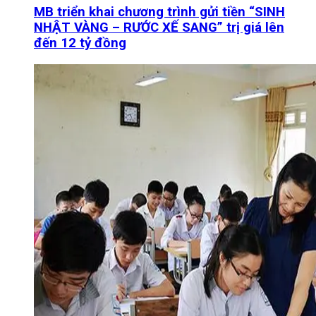
MB triển khai chương trình gửi tiền “SINH
NHẬT VÀNG – RƯỚC XẾ SANG” trị giá lên
đến 12 tỷ đồng