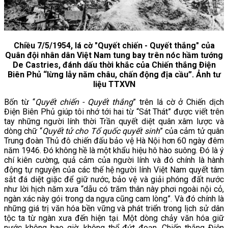
Chiều 7/5/1954, lá cờ "Quyết chiến - Quyết thắng" của
Quân đội nhân dân Việt Nam tung bay trên nóc hầm tướng
De Castries, đánh dấu thời khắc của Chiến thắng Điện
Biên Phủ “lừng lẫy năm châu, chấn động địa cầu”. Ảnh tư
liệu TTXVN
Bốn từ “
Quyết chiến - Quyết thắng
” trên lá cờ ở Chiến dịch
Điện Biên Phủ giúp tôi nhớ tới hai từ “Sát Thát” được viết trên
tay những người lính thời Trần quyết diệt quân xâm lược và
dòng chữ “
Quyết tử cho Tổ quốc quyết sinh
” của cảm tử quân
Trung đoàn Thủ đô chiến đấu bảo vệ Hà Nội hơn 60 ngày đêm
năm 1946. Đó không hề là một khẩu hiệu hô hào suông. Đó là ý
chí kiên cường, quả cảm của người lính và đó chính là hành
động tự nguyện của các thế hệ người lính Việt Nam quyết tâm
sắt đá diệt giặc để giữ nước, bảo vệ và giải phóng đất nước
như lời hịch năm xưa “dẫu có trăm thân này phơi ngoài nội cỏ,
ngàn xác này gói trong da ngựa cũng cam lòng”. Và đó chính là
những giá trị văn hóa bền vững và phát triển trong lịch sử dân
tộc ta từ ngàn xưa đến hiện tại. Một dòng chảy văn hóa giữ
nước không bao giờ, không thể đứt đoạn. Chiến thắng Điện