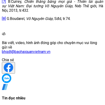
[7]
B.Currey,
Chiến thắng bằng mọi giá - Thiên tài quân
sự Việt Nam: Đại tướng Võ Nguyên Giáp,
Nxb Thế giới, Hà
Nội, 2013, tr.432.
[8]
G.Boudarel,
Võ Nguyên Giáp,
Sđd, tr.74.
Bài viết, video, hình ảnh đóng góp cho chuyên mục vui lòng
gửi về
bhqdt@baohaiquanvietnam.vn
Chia sẻ
Tin đọc nhiều