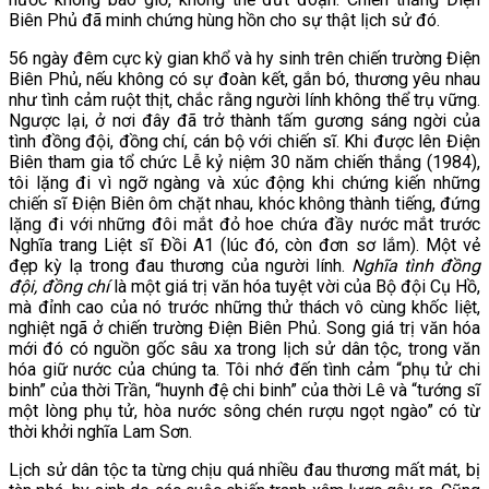
Biên Phủ đã minh chứng hùng hồn cho sự thật lịch sử đó.
56 ngày đêm cực kỳ gian khổ và hy sinh trên chiến trường Điện
Biên Phủ, nếu không có sự đoàn kết, gắn bó, thương yêu nhau
như tình cảm ruột thịt, chắc rằng người lính không thể trụ vững.
Ngược lại, ở nơi đây đã trở thành tấm gương sáng ngời của
tình đồng đội, đồng chí, cán bộ với chiến sĩ. Khi được lên Điện
Biên tham gia tổ chức Lễ kỷ niệm 30 năm chiến thắng (1984),
tôi lặng đi vì ngỡ ngàng và xúc động khi chứng kiến những
chiến sĩ Điện Biên ôm chặt nhau, khóc không thành tiếng, đứng
lặng đi với những đôi mắt đỏ hoe chứa đầy nước mắt trước
Nghĩa trang Liệt sĩ Đồi A1 (lúc đó, còn đơn sơ lắm). Một vẻ
đẹp kỳ lạ trong đau thương của người lính.
Nghĩa tình đồng
đội, đồng chí
là một giá trị văn hóa tuyệt vời của Bộ đội Cụ Hồ,
mà đỉnh cao của nó trước những thử thách vô cùng khốc liệt,
nghiệt ngã ở chiến trường Điện Biên Phủ. Song giá trị văn hóa
mới đó có nguồn gốc sâu xa trong lịch sử dân tộc, trong văn
hóa giữ nước của chúng ta. Tôi nhớ đến tình cảm “phụ tử chi
binh” của thời Trần, “huynh đệ chi binh” của thời Lê và “tướng sĩ
một lòng phụ tử, hòa nước sông chén rượu ngọt ngào” có từ
thời khởi nghĩa Lam Sơn.
Lịch sử dân tộc ta từng chịu quá nhiều đau thương mất mát, bị