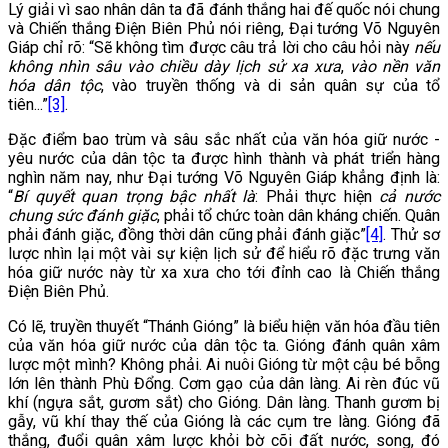
Lý giải vì sao nhân dân ta đã đánh thắng hai đế quốc nói chung
và Chiến thắng Điện Biên Phủ nói riêng, Đại tướng Võ Nguyên
Giáp chỉ rõ: “Sẽ không tìm được câu trả lời cho câu hỏi này
nếu
không nhìn sâu vào chiều dày lịch sử xa xưa
,
vào nền văn
hóa dân tộc
, vào truyền thống và di sản quân sự của tổ
tiên...”
[3]
.
Đặc điểm bao trùm và sâu sắc nhất của văn hóa giữ nước -
yêu nước của dân tộc ta được hình thành và phát triển hàng
nghìn năm nay, như Đại tướng Võ Nguyên Giáp khẳng định là:
“
Bí quyết quan trọng bậc nhất là
: Phải thực hiện
cả nước
chung sức đánh giặc
, phải tổ chức toàn dân kháng chiến. Quân
phải đánh giặc, đồng thời dân cũng phải đánh giặc”
[4]
. Thử sơ
lược nhìn lại một vài sự kiện lịch sử để hiểu rõ đặc trưng văn
hóa giữ nước này từ xa xưa cho tới đỉnh cao là Chiến thắng
Điện Biên Phủ.
Có lẽ, truyền thuyết “Thánh Gióng” là biểu hiện văn hóa đầu tiên
của văn hóa giữ nước của dân tộc ta. Gióng đánh quân xâm
lược một mình? Không phải. Ai nuôi Gióng từ một cậu bé bỗng
lớn lên thành Phù Đổng. Cơm gạo của dân làng. Ai rèn đúc vũ
khí (ngựa sắt, gươm sắt) cho Gióng. Dân làng. Thanh gươm bị
gẫy, vũ khí thay thế của Gióng là các cụm tre làng. Gióng đã
thắng, đuổi quân xâm lược khỏi bờ cõi đất nước, song, đó