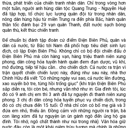
thừa, phát triển của chiến tranh nhân dân. Chỉ trong vòng hơn
một tuần, người anh hùng dân tộc Quang Trung - Nguyễn Huệ
đã tập hợp, tổ chức lực lượng quân đội từ trong nhân dân,
nông dân hùng hậu từ miền Trung ra đến phía Bắc, hành quân
thần tốc đánh bại 29 vạn quân Thanh, đất nước sạch bóng
quân thù, kết thúc chiến tranh.
Để chuẩn bị đánh tập đoàn cứ điểm Điện Biên Phủ, quân và
dân cả nước, từ Bắc tới Nam đã phối hợp tiêu diệt sinh lực
địch, cô lập Điện Biên Phủ. Không chỉ có bộ đội chiến đấu ở
Điện Biên Phủ mà còn hàng vạn, hàng triệu thanh niên xung
phong, dân công hỏa tuyến hành quân đem đạn dược, vũ khí,
mở đường, tiếp tế hậu cần... cho chiến dịch. Cả nước ra trận vì
trận quyết chiến chiến lược này, đúng như sau này, nhà thơ
Chính Hữu đã viết: “Có những ngày vui sao, cả nước lên đường,
xao xuyến bờ tre, từng hồi trống giục” (khi trận Điện Biên Phủ
sắp diễn ra, tôi còn bé, nhưng vẫn nhớ như in: Gia đình tôi, lúc
đó có 9 anh chị em thì 3 anh đã tự nguyện đi thanh niên xung
phong. 3 chị đi dân công hỏa tuyến phục vụ chiến dịch, trong
đó có chị chưa đến 15 tuổi. Ở nhà chỉ còn có bố mẹ già và 3
đứa em nhỏ, thiếu ăn. Đồng cảm với những người ra trận, bà
con làng xóm đã tự nguyện ùn ùn gánh ngô đến ủng hộ gia
đình. Tôi nhớ, ngô chất thành như núi trong nhà). Văn hóa giữ
nước đâu còn là một khái niệm trừu tượng mà chính là những