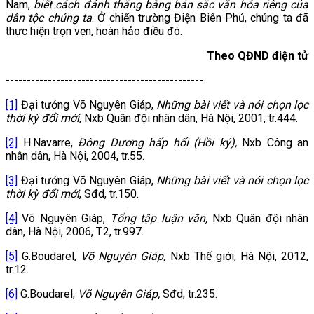
Nam,
biết cách đánh thắng bằng bản sắc văn hóa riêng của
dân tộc chúng ta
. Ở chiến trường Điện Biên Phủ, chúng ta đã
thực hiện trọn vẹn, hoàn hảo điều đó.
Theo QĐND điện tử
-----------------------------------------------
[1]
Đại tướng Võ Nguyên Giáp,
Những bài viết và nói chọn lọc
thời kỳ đổi mới
, Nxb Quân đội nhân dân, Hà Nội, 2001, tr.444.
[2]
H.Navarre,
Đông Dương hấp hối (Hồi ký),
Nxb Công an
nhân dân, Hà Nội, 2004, tr.55.
[3]
Đại tướng Võ Nguyên Giáp,
Những bài viết và nói chọn lọc
thời kỳ đổi mới
, Sđd, tr.150.
[4]
Võ Nguyên Giáp,
Tổng tập luận văn,
Nxb Quân đội nhân
dân, Hà Nội, 2006, T.2, tr.997.
[
5]
G.Boudarel,
Võ Nguyên Giáp,
Nxb Thế giới, Hà Nội, 2012,
tr.12.
[6]
G.Boudarel,
Võ Nguyên Giáp,
Sđd, tr.235.