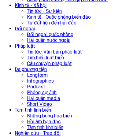
Kinh tế - Xã hội
Tin tức - Sự kiện
Kinh tế - Quốc phòng biển đảo
Từ đất liền đến hải đảo
Đối ngoại
Đối ngoại quốc phòng
Hải quân nước ngoài
Pháp luật
Tin tức-Văn bản pháp luật
Tìm hiểu luật biển
Câu chuyện pháp luật
Đa phương tiện
Longform
Infographics
Podcast
Phóng sự ảnh
Hải quân media
Short Video
Tâm tình lính biển
Những bông hoa biển
Hồi âm bạn đọc
Tâm tình lính biển
Nghiên cứu - Trao đổi