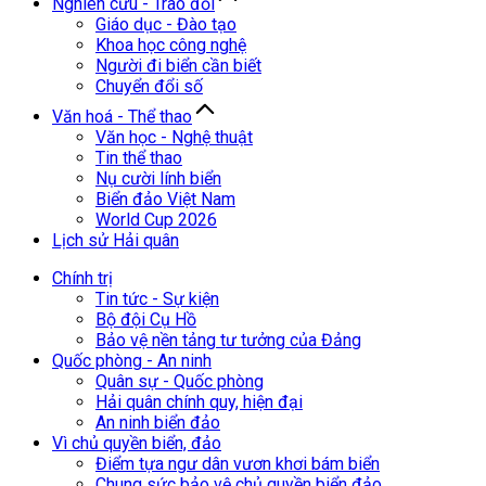
Nghiên cứu - Trao đổi
Giáo dục - Đào tạo
Khoa học công nghệ
Người đi biển cần biết
Chuyển đổi số
Văn hoá - Thể thao
Văn học - Nghệ thuật
Tin thể thao
Nụ cười lính biển
Biển đảo Việt Nam
World Cup 2026
Lịch sử Hải quân
Chính trị
Tin tức - Sự kiện
Bộ đội Cụ Hồ
Bảo vệ nền tảng tư tưởng của Đảng
Quốc phòng - An ninh
Quân sự - Quốc phòng
Hải quân chính quy, hiện đại
An ninh biển đảo
Vì chủ quyền biển, đảo
Điểm tựa ngư dân vươn khơi bám biển
Chung sức bảo vệ chủ quyền biển đảo