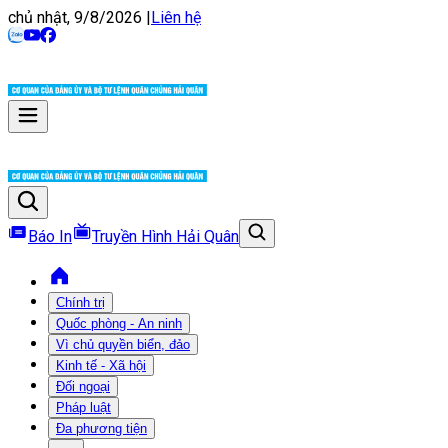
chủ nhật, 9/8/2026
|
Liên hệ
Báo In
Truyền Hình Hải Quân
Chính trị
Quốc phòng - An ninh
Vì chủ quyền biển, đảo
Kinh tế - Xã hội
Đối ngoại
Pháp luật
Đa phương tiện