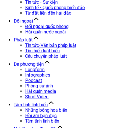
Tin tức - Sự kiện
Kinh tế - Quốc phòng biển đảo
Từ đất liền đến hải đảo
Đối ngoại
Đối ngoại quốc phòng
Hải quân nước ngoài
Pháp luật
Tin tức-Văn bản pháp luật
Tìm hiểu luật biển
Câu chuyện pháp luật
Đa phương tiện
Longform
Infographics
Podcast
Phóng sự ảnh
Hải quân media
Short Video
Tâm tình lính biển
Những bông hoa biển
Hồi âm bạn đọc
Tâm tình lính biển