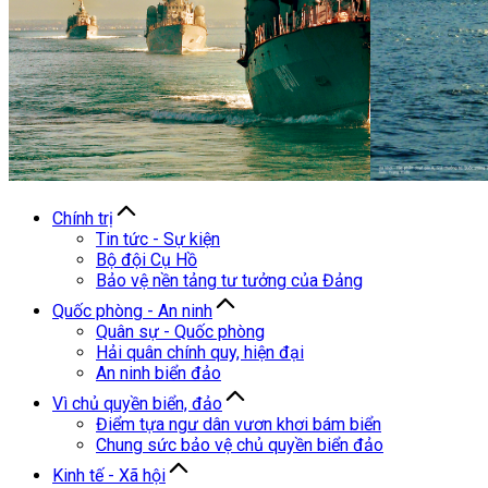
Chính trị
Tin tức - Sự kiện
Bộ đội Cụ Hồ
Bảo vệ nền tảng tư tưởng của Đảng
Quốc phòng - An ninh
Quân sự - Quốc phòng
Hải quân chính quy, hiện đại
An ninh biển đảo
Vì chủ quyền biển, đảo
Điểm tựa ngư dân vươn khơi bám biển
Chung sức bảo vệ chủ quyền biển đảo
Kinh tế - Xã hội