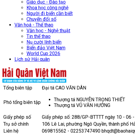
Giáo dục - Đào tạo
Khoa học công nghệ
Người đi biển cần biết
Chuyển đổi số
Văn hoá - Thể thao
Văn học - Nghệ thuật
Tin thể thao
Nụ cười lính biển
Biển đảo Việt Nam
World Cup 2026
Lịch sử Hải quân
Tổng biên tập
Đại tá CAO VĂN DÂN
Thượng tá NGUYỄN TRỌNG THIẾT
Phó tổng biên tập
Thượng tá VŨ VĂN HƯỞNG
Giấy phép số
Giấy phép số: 288/GP-BTTTT ngày 10 - 06 
Trụ sở chính
106 Lê Lai, phường Ngô Quyền, thành phố H
Liên hệ
069815562 - 02253747490 bhqdt@baohaiqu