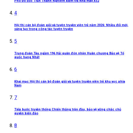
Phó Đô đốc Trần Thanh Nghiêm kiểm tra Nhà máy X52
4
Hội thi cán bộ đoàn giỏi và tuyên truyền viên trẻ năm 2026: Nhiều đổi mới,
sáng tạo trong công tác tuyên truyền
5
Trung đoàn Tàu ngầm 196 Hải quân đón nhận Huân chương Bảo vệ Tổ
quốc hạng Nhất
6
Khai mạc Hội thi cán bộ đoàn giỏi và tuyên truyền viên trẻ khu vực phía
Nam
7
Tiếp bước truyền thống Chiến thắng trận đầu, bảo vệ vững chắc chủ
quyền biển đảo
8