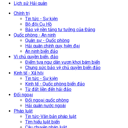
Lịch sử Hải quân
Chính trị
Tin tức - Sự kiện
Bộ đội Cụ Hồ
Bảo vệ nền tảng tư tưởng của Đảng
Quốc phòng - An ninh
Quân sự - Quốc phòng
Hải quân chính quy, hiện đại
An ninh biển đảo
Vì chủ quyền biển, đảo
Điểm tựa ngư dân vươn khơi bám biển
Chung sức bảo vệ chủ quyền biển đảo
Kinh tế - Xã hội
Tin tức - Sự kiện
Kinh tế - Quốc phòng biển đảo
Từ đất liền đến hải đảo
Đối ngoại
Đối ngoại quốc phòng
Hải quân nước ngoài
Pháp luật
Tin tức-Văn bản pháp luật
Tìm hiểu luật biển
Câu chuyện pháp luật