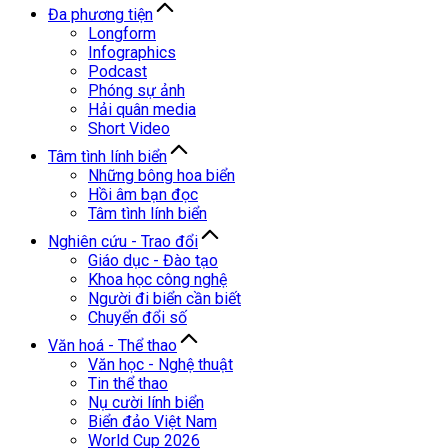
Đa phương tiện
Longform
Infographics
Podcast
Phóng sự ảnh
Hải quân media
Short Video
Tâm tình lính biển
Những bông hoa biển
Hồi âm bạn đọc
Tâm tình lính biển
Nghiên cứu - Trao đổi
Giáo dục - Đào tạo
Khoa học công nghệ
Người đi biển cần biết
Chuyển đổi số
Văn hoá - Thể thao
Văn học - Nghệ thuật
Tin thể thao
Nụ cười lính biển
Biển đảo Việt Nam
World Cup 2026