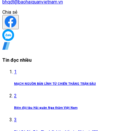
bhqdt@baohaiquanvietnam.vn
Chia sẻ
Tin đọc nhiều
1
MẠCH NGUỒN BẢN LĨNH TỪ CHIẾN THẮNG TRẬN ĐẦU
2
Biên đội tàu Hải quân Nga thăm Việt Nam
3