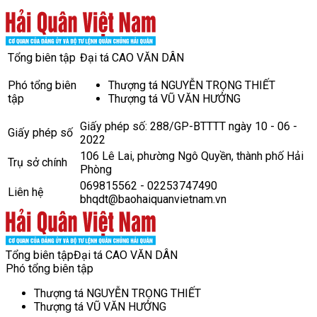
Tổng biên tập
Đại tá CAO VĂN DÂN
Phó tổng biên
Thượng tá NGUYỄN TRỌNG THIẾT
tập
Thượng tá VŨ VĂN HƯỞNG
Giấy phép số: 288/GP-BTTTT ngày 10 - 06 -
Giấy phép số
2022
106 Lê Lai, phường Ngô Quyền, thành phố Hải
Trụ sở chính
Phòng
069815562 - 02253747490
Liên hệ
bhqdt@baohaiquanvietnam.vn
Tổng biên tập
Đại tá CAO VĂN DÂN
Phó tổng biên tập
Thượng tá NGUYỄN TRỌNG THIẾT
Thượng tá VŨ VĂN HƯỞNG