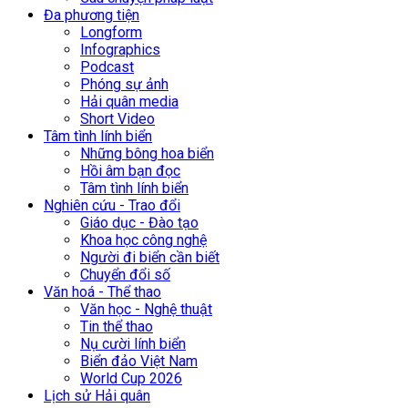
Đa phương tiện
Longform
Infographics
Podcast
Phóng sự ảnh
Hải quân media
Short Video
Tâm tình lính biển
Những bông hoa biển
Hồi âm bạn đọc
Tâm tình lính biển
Nghiên cứu - Trao đổi
Giáo dục - Đào tạo
Khoa học công nghệ
Người đi biển cần biết
Chuyển đổi số
Văn hoá - Thể thao
Văn học - Nghệ thuật
Tin thể thao
Nụ cười lính biển
Biển đảo Việt Nam
World Cup 2026
Lịch sử Hải quân