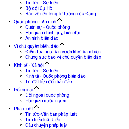
Tin tức - Sự kiện
Bộ đội Cụ Hồ
Bảo vệ nền tảng tư tưởng của Đảng
Quốc phòng - An ninh
Quân sự - Quốc phòng
Hải quân chính quy, hiện đại
An ninh biển đảo
Vì chủ quyền biển, đảo
Điểm tựa ngư dân vươn khơi bám biển
Chung sức bảo vệ chủ quyền biển đảo
Kinh tế - Xã hội
Tin tức - Sự kiện
Kinh tế - Quốc phòng biển đảo
Từ đất liền đến hải đảo
Đối ngoại
Đối ngoại quốc phòng
Hải quân nước ngoài
Pháp luật
Tin tức-Văn bản pháp luật
Tìm hiểu luật biển
Câu chuyện pháp luật