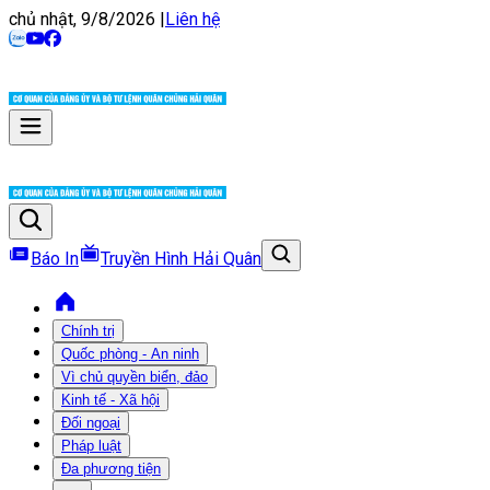
chủ nhật, 9/8/2026
|
Liên hệ
Báo In
Truyền Hình Hải Quân
Chính trị
Quốc phòng - An ninh
Vì chủ quyền biển, đảo
Kinh tế - Xã hội
Đối ngoại
Pháp luật
Đa phương tiện