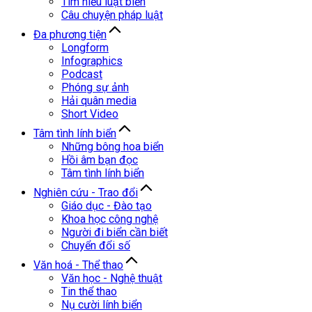
Tìm hiểu luật biển
Câu chuyện pháp luật
Đa phương tiện
Longform
Infographics
Podcast
Phóng sự ảnh
Hải quân media
Short Video
Tâm tình lính biển
Những bông hoa biển
Hồi âm bạn đọc
Tâm tình lính biển
Nghiên cứu - Trao đổi
Giáo dục - Đào tạo
Khoa học công nghệ
Người đi biển cần biết
Chuyển đổi số
Văn hoá - Thể thao
Văn học - Nghệ thuật
Tin thể thao
Nụ cười lính biển