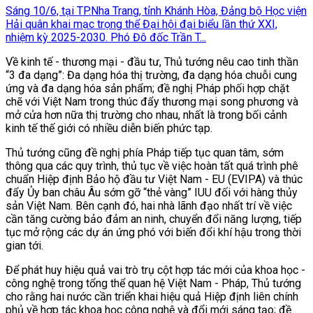
Sáng 10/6, tại TP.Nha Trang, tỉnh Khánh Hòa, Đảng bộ Học viện
Hải quân khai mạc trọng thể Đại hội đại biểu lần thứ XXI,
nhiệm kỳ 2025-2030. Phó Đô đốc Trần T...
Về kinh tế - thương mại - đầu tư, Thủ tướng nêu cao tinh thần
“3 đa dạng”: Đa dạng hóa thị trường, đa dạng hóa chuỗi cung
ứng và đa dạng hóa sản phẩm; đề nghị Pháp phối hợp chặt
chẽ với Việt Nam trong thúc đẩy thương mại song phương và
mở cửa hơn nữa thị trường cho nhau, nhất là trong bối cảnh
kinh tế thế giới có nhiều diễn biến phức tạp.
Thủ tướng cũng đề nghị phía Pháp tiếp tục quan tâm, sớm
thông qua các quy trình, thủ tục về việc hoàn tất quá trình phê
chuẩn Hiệp định Bảo hộ đầu tư Việt Nam - EU (EVIPA) và thúc
đẩy Ủy ban châu Âu sớm gỡ “thẻ vàng” IUU đối với hàng thủy
sản Việt Nam. Bên cạnh đó, hai nhà lãnh đạo nhất trí về việc
cần tăng cường bảo đảm an ninh, chuyển đổi năng lượng, tiếp
tục mở rộng các dự án ứng phó với biến đổi khí hậu trong thời
gian tới.
Để phát huy hiệu quả vai trò trụ cột hợp tác mới của khoa học -
công nghệ trong tổng thể quan hệ Việt Nam - Pháp, Thủ tướng
cho rằng hai nước cần triển khai hiệu quả Hiệp định liên chính
phủ về hợp tác khoa học công nghệ và đổi mới sáng tạo; đề