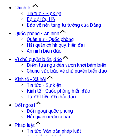
Chính trị
Tin tức - Sự kiện
Bộ đội Cụ Hồ
Bảo vệ nền tảng tư tưởng của Đảng
Quốc phòng - An ninh
Quân sự - Quốc phòng
Hải quân chính quy, hiện đại
An ninh biển đảo
Vì chủ quyền biển, đảo
Điểm tựa ngư dân vươn khơi bám biển
Chung sức bảo vệ chủ quyền biển đảo
Kinh tế - Xã hội
Tin tức - Sự kiện
Kinh tế - Quốc phòng biển đảo
Từ đất liền đến hải đảo
Đối ngoại
Đối ngoại quốc phòng
Hải quân nước ngoài
Pháp luật
Tin tức-Văn bản pháp luật