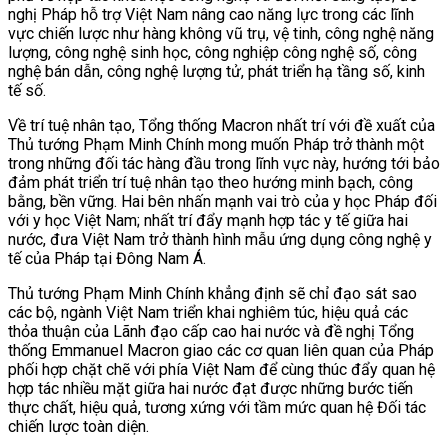
nghị Pháp hỗ trợ Việt Nam nâng cao năng lực trong các lĩnh
vực chiến lược như hàng không vũ trụ, vệ tinh, công nghệ năng
lượng, công nghệ sinh học, công nghiệp công nghệ số, công
nghệ bán dẫn, công nghệ lượng tử, phát triển hạ tầng số, kinh
tế số.
Về trí tuệ nhân tạo, Tổng thống Macron nhất trí với đề xuất của
Thủ tướng Phạm Minh Chính mong muốn Pháp trở thành một
trong những đối tác hàng đầu trong lĩnh vực này, hướng tới bảo
đảm phát triển trí tuệ nhân tạo theo hướng minh bạch, công
bằng, bền vững. Hai bên nhấn mạnh vai trò của y học Pháp đối
với y học Việt Nam; nhất trí đẩy mạnh hợp tác y tế giữa hai
nước, đưa Việt Nam trở thành hình mẫu ứng dụng công nghệ y
tế của Pháp tại Đông Nam Á.
Thủ tướng Phạm Minh Chính khẳng định sẽ chỉ đạo sát sao
các bộ, ngành Việt Nam triển khai nghiêm túc, hiệu quả các
thỏa thuận của Lãnh đạo cấp cao hai nước và đề nghị Tổng
thống Emmanuel Macron giao các cơ quan liên quan của Pháp
phối hợp chặt chẽ với phía Việt Nam để cùng thúc đẩy quan hệ
hợp tác nhiều mặt giữa hai nước đạt được những bước tiến
thực chất, hiệu quả, tương xứng với tầm mức quan hệ Đối tác
chiến lược toàn diện.