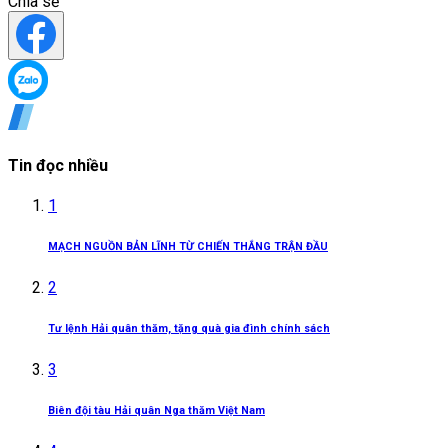
Chia sẻ
Tin đọc nhiều
1
MẠCH NGUỒN BẢN LĨNH TỪ CHIẾN THẮNG TRẬN ĐẦU
2
Tư lệnh Hải quân thăm, tặng quà gia đình chính sách
3
Biên đội tàu Hải quân Nga thăm Việt Nam