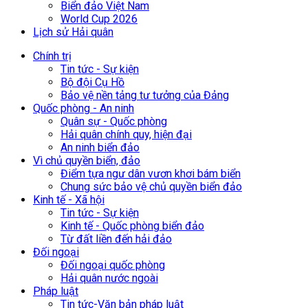
Biển đảo Việt Nam
World Cup 2026
Lịch sử Hải quân
Chính trị
Tin tức - Sự kiện
Bộ đội Cụ Hồ
Bảo vệ nền tảng tư tưởng của Đảng
Quốc phòng - An ninh
Quân sự - Quốc phòng
Hải quân chính quy, hiện đại
An ninh biển đảo
Vì chủ quyền biển, đảo
Điểm tựa ngư dân vươn khơi bám biển
Chung sức bảo vệ chủ quyền biển đảo
Kinh tế - Xã hội
Tin tức - Sự kiện
Kinh tế - Quốc phòng biển đảo
Từ đất liền đến hải đảo
Đối ngoại
Đối ngoại quốc phòng
Hải quân nước ngoài
Pháp luật
Tin tức-Văn bản pháp luật