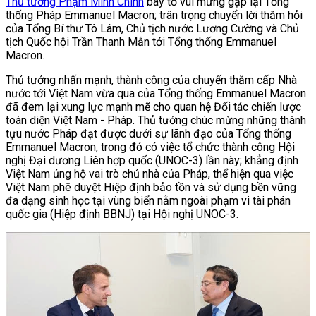
Thủ tướng Phạm Minh Chính
bày tỏ vui mừng gặp lại Tổng
thống Pháp Emmanuel Macron; trân trọng chuyển lời thăm hỏi
của Tổng Bí thư Tô Lâm, Chủ tịch nước Lương Cường và Chủ
tịch Quốc hội Trần Thanh Mẫn tới Tổng thống Emmanuel
Macron.
Thủ tướng nhấn mạnh, thành công của chuyến thăm cấp Nhà
nước tới Việt Nam vừa qua của Tổng thống Emmanuel Macron
đã đem lại xung lực mạnh mẽ cho quan hệ Đối tác chiến lược
toàn diện Việt Nam - Pháp. Thủ tướng chúc mừng những thành
tựu nước Pháp đạt được dưới sự lãnh đạo của Tổng thống
Emmanuel Macron, trong đó có việc tổ chức thành công Hội
nghị Đại dương Liên hợp quốc (UNOC-3) lần này; khẳng định
Việt Nam ủng hộ vai trò chủ nhà của Pháp, thể hiện qua việc
Việt Nam phê duyệt Hiệp định bảo tồn và sử dụng bền vững
đa dạng sinh học tại vùng biển nằm ngoài phạm vi tài phán
quốc gia (Hiệp định BBNJ) tại Hội nghị UNOC-3.