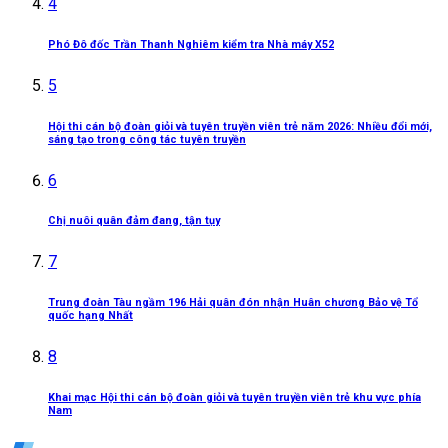
4
Phó Đô đốc Trần Thanh Nghiêm kiểm tra Nhà máy X52
5
Hội thi cán bộ đoàn giỏi và tuyên truyền viên trẻ năm 2026: Nhiều đổi mới,
sáng tạo trong công tác tuyên truyền
6
Chị nuôi quân đảm đang, tận tụy
7
Trung đoàn Tàu ngầm 196 Hải quân đón nhận Huân chương Bảo vệ Tổ
quốc hạng Nhất
8
Khai mạc Hội thi cán bộ đoàn giỏi và tuyên truyền viên trẻ khu vực phía
Nam