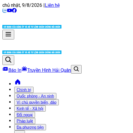
chủ nhật, 9/8/2026
|
Liên hệ
Báo In
Truyền Hình Hải Quân
Chính trị
Quốc phòng - An ninh
Vì chủ quyền biển, đảo
Kinh tế - Xã hội
Đối ngoại
Pháp luật
Đa phương tiện