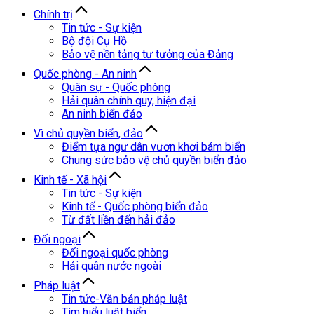
Chính trị
Tin tức - Sự kiện
Bộ đội Cụ Hồ
Bảo vệ nền tảng tư tưởng của Đảng
Quốc phòng - An ninh
Quân sự - Quốc phòng
Hải quân chính quy, hiện đại
An ninh biển đảo
Vì chủ quyền biển, đảo
Điểm tựa ngư dân vươn khơi bám biển
Chung sức bảo vệ chủ quyền biển đảo
Kinh tế - Xã hội
Tin tức - Sự kiện
Kinh tế - Quốc phòng biển đảo
Từ đất liền đến hải đảo
Đối ngoại
Đối ngoại quốc phòng
Hải quân nước ngoài
Pháp luật
Tin tức-Văn bản pháp luật
Tìm hiểu luật biển