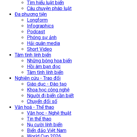
Tìm hiểu luật biển
Câu chuyện pháp luật
Đa phương tiện
Longform
Infographics
Podcast
Phóng sự ảnh
Hải quân media
Short Video
Tâm tình lính biển
Những bông hoa biển
Hồi âm bạn đọc
Tâm tình lính biển
Nghiên cứu - Trao đổi
Giáo dục - Đào tạo
Khoa học công nghệ
Người đi biển cần biết
Chuyển đổi số
Văn hoá - Thể thao
Văn học - Nghệ thuật
Tin thể thao
Nụ cười lính biển
Biển đảo Việt Nam
World Cup 2026