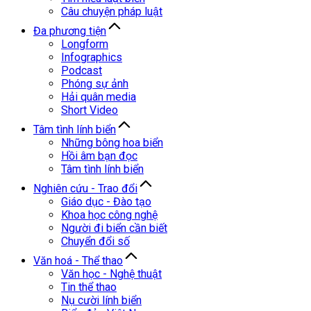
Câu chuyện pháp luật
Đa phương tiện
Longform
Infographics
Podcast
Phóng sự ảnh
Hải quân media
Short Video
Tâm tình lính biển
Những bông hoa biển
Hồi âm bạn đọc
Tâm tình lính biển
Nghiên cứu - Trao đổi
Giáo dục - Đào tạo
Khoa học công nghệ
Người đi biển cần biết
Chuyển đổi số
Văn hoá - Thể thao
Văn học - Nghệ thuật
Tin thể thao
Nụ cười lính biển