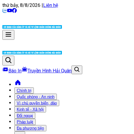
thứ bảy, 8/8/2026
|
Liên hệ
Báo In
Truyền Hình Hải Quân
Chính trị
Quốc phòng - An ninh
Vì chủ quyền biển, đảo
Kinh tế - Xã hội
Đối ngoại
Pháp luật
Đa phương tiện