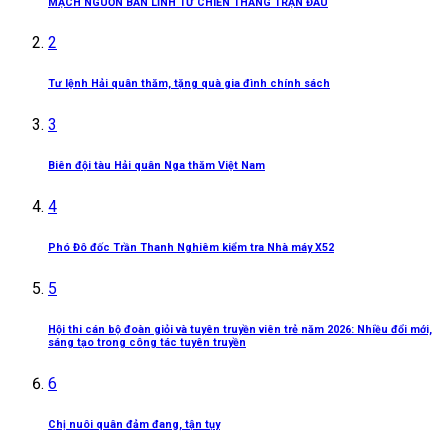
MẠCH NGUỒN BẢN LĨNH TỪ CHIẾN THẮNG TRẬN ĐẦU
2
Tư lệnh Hải quân thăm, tặng quà gia đình chính sách
3
Biên đội tàu Hải quân Nga thăm Việt Nam
4
Phó Đô đốc Trần Thanh Nghiêm kiểm tra Nhà máy X52
5
Hội thi cán bộ đoàn giỏi và tuyên truyền viên trẻ năm 2026: Nhiều đổi mới,
sáng tạo trong công tác tuyên truyền
6
Chị nuôi quân đảm đang, tận tụy