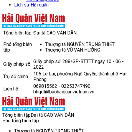
Lịch sử Hải quân
Tổng biên tập
Đại tá CAO VĂN DÂN
Phó tổng biên
Thượng tá NGUYỄN TRỌNG THIẾT
tập
Thượng tá VŨ VĂN HƯỞNG
Giấy phép số: 288/GP-BTTTT ngày 10 - 06 -
Giấy phép số
2022
106 Lê Lai, phường Ngô Quyền, thành phố Hải
Trụ sở chính
Phòng
069815562 - 02253747490
Liên hệ
bhqdt@baohaiquanvietnam.vn
Tổng biên tập
Đại tá CAO VĂN DÂN
Phó tổng biên tập
Thượng tá NGUYỄN TRỌNG THIẾT