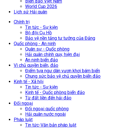
Biển đảo Việt Nam
World Cup 2026
Lịch sử Hải quân
Chính trị
Tin tức - Sự kiện
Bộ đội Cụ Hồ
Bảo vệ nền tảng tư tưởng của Đảng
Quốc phòng - An ninh
Quân sự - Quốc phòng
Hải quân chính quy, hiện đại
An ninh biển đảo
Vì chủ quyền biển, đảo
Điểm tựa ngư dân vươn khơi bám biển
Chung sức bảo vệ chủ quyền biển đảo
Kinh tế - Xã hội
Tin tức - Sự kiện
Kinh tế - Quốc phòng biển đảo
Từ đất liền đến hải đảo
Đối ngoại
Đối ngoại quốc phòng
Hải quân nước ngoài
Pháp luật
Tin tức-Văn bản pháp luật