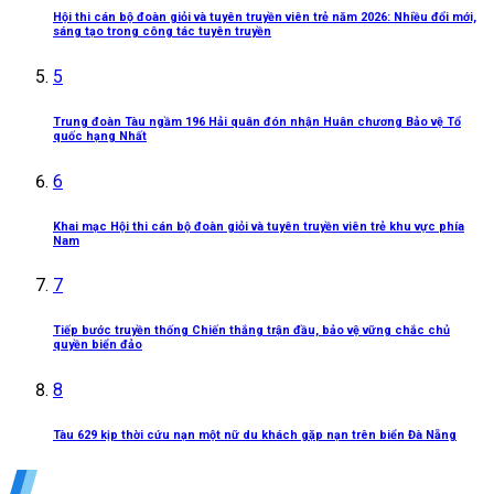
Hội thi cán bộ đoàn giỏi và tuyên truyền viên trẻ năm 2026: Nhiều đổi mới,
sáng tạo trong công tác tuyên truyền
5
Trung đoàn Tàu ngầm 196 Hải quân đón nhận Huân chương Bảo vệ Tổ
quốc hạng Nhất
6
Khai mạc Hội thi cán bộ đoàn giỏi và tuyên truyền viên trẻ khu vực phía
Nam
7
Tiếp bước truyền thống Chiến thắng trận đầu, bảo vệ vững chắc chủ
quyền biển đảo
8
Tàu 629 kịp thời cứu nạn một nữ du khách gặp nạn trên biển Đà Nẵng