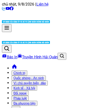
chủ nhật, 9/8/2026
|
Liên hệ
Báo In
Truyền Hình Hải Quân
Chính trị
Quốc phòng - An ninh
Vì chủ quyền biển, đảo
Kinh tế - Xã hội
Đối ngoại
Pháp luật
Đa phương tiện