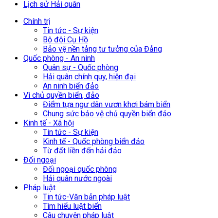
Lịch sử Hải quân
Chính trị
Tin tức - Sự kiện
Bộ đội Cụ Hồ
Bảo vệ nền tảng tư tưởng của Đảng
Quốc phòng - An ninh
Quân sự - Quốc phòng
Hải quân chính quy, hiện đại
An ninh biển đảo
Vì chủ quyền biển, đảo
Điểm tựa ngư dân vươn khơi bám biển
Chung sức bảo vệ chủ quyền biển đảo
Kinh tế - Xã hội
Tin tức - Sự kiện
Kinh tế - Quốc phòng biển đảo
Từ đất liền đến hải đảo
Đối ngoại
Đối ngoại quốc phòng
Hải quân nước ngoài
Pháp luật
Tin tức-Văn bản pháp luật
Tìm hiểu luật biển
Câu chuyện pháp luật