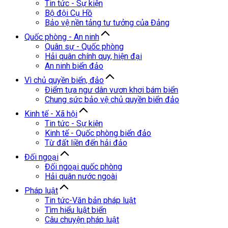
Tin tức - Sự kiện
Bộ đội Cụ Hồ
Bảo vệ nền tảng tư tưởng của Đảng
Quốc phòng - An ninh
Quân sự - Quốc phòng
Hải quân chính quy, hiện đại
An ninh biển đảo
Vì chủ quyền biển, đảo
Điểm tựa ngư dân vươn khơi bám biển
Chung sức bảo vệ chủ quyền biển đảo
Kinh tế - Xã hội
Tin tức - Sự kiện
Kinh tế - Quốc phòng biển đảo
Từ đất liền đến hải đảo
Đối ngoại
Đối ngoại quốc phòng
Hải quân nước ngoài
Pháp luật
Tin tức-Văn bản pháp luật
Tìm hiểu luật biển
Câu chuyện pháp luật