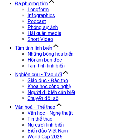
Đa phương tiện
Longform
Infographics
Podcast
Phóng sự ảnh
Hải quân media
Short Video
Tâm tình lính biển
Những bông hoa biển
Hồi âm bạn đọc
Tâm tình lính biển
Nghiên cứu - Trao đổi
Giáo dục - Đào tạo
Khoa học công nghệ
Người đi biển cần biết
Chuyển đổi số
Văn hoá - Thể thao
Văn học - Nghệ thuật
Tin thể thao
Nụ cười lính biển
Biển đảo Việt Nam
World Cup 2026