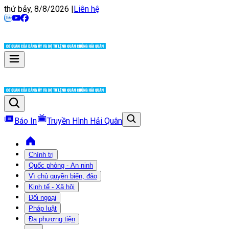
thứ bảy, 8/8/2026
|
Liên hệ
Báo In
Truyền Hình Hải Quân
Chính trị
Quốc phòng - An ninh
Vì chủ quyền biển, đảo
Kinh tế - Xã hội
Đối ngoại
Pháp luật
Đa phương tiện