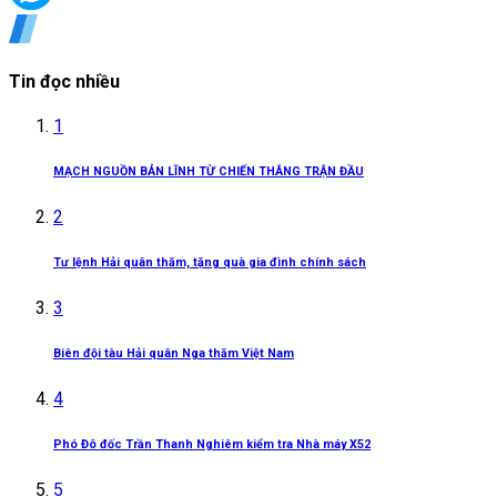
Tin đọc nhiều
1
MẠCH NGUỒN BẢN LĨNH TỪ CHIẾN THẮNG TRẬN ĐẦU
2
Tư lệnh Hải quân thăm, tặng quà gia đình chính sách
3
Biên đội tàu Hải quân Nga thăm Việt Nam
4
Phó Đô đốc Trần Thanh Nghiêm kiểm tra Nhà máy X52
5