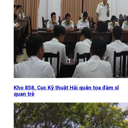
Kho 858, Cục Kỹ thuật Hải quân tọa đàm sĩ
quan trẻ