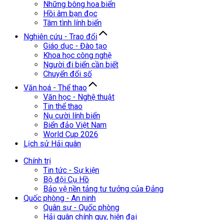
Những bông hoa biển
Hồi âm bạn đọc
Tâm tình lính biển
Nghiên cứu - Trao đổi
Giáo dục - Đào tạo
Khoa học công nghệ
Người đi biển cần biết
Chuyển đổi số
Văn hoá - Thể thao
Văn học - Nghệ thuật
Tin thể thao
Nụ cười lính biển
Biển đảo Việt Nam
World Cup 2026
Lịch sử Hải quân
Chính trị
Tin tức - Sự kiện
Bộ đội Cụ Hồ
Bảo vệ nền tảng tư tưởng của Đảng
Quốc phòng - An ninh
Quân sự - Quốc phòng
Hải quân chính quy, hiện đại