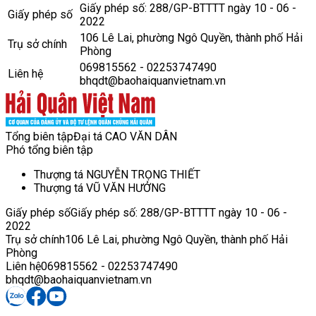
Giấy phép số: 288/GP-BTTTT ngày 10 - 06 -
Giấy phép số
2022
106 Lê Lai, phường Ngô Quyền, thành phố Hải
Trụ sở chính
Phòng
069815562 - 02253747490
Liên hệ
bhqdt@baohaiquanvietnam.vn
Tổng biên tập
Đại tá CAO VĂN DÂN
Phó tổng biên tập
Thượng tá NGUYỄN TRỌNG THIẾT
Thượng tá VŨ VĂN HƯỞNG
Giấy phép số
Giấy phép số: 288/GP-BTTTT ngày 10 - 06 -
2022
Trụ sở chính
106 Lê Lai, phường Ngô Quyền, thành phố Hải
Phòng
Liên hệ
069815562 - 02253747490
bhqdt@baohaiquanvietnam.vn