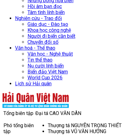
Những bông hoa biển
Hồi âm bạn đọc
Tâm tình lính biển
Nghiên cứu - Trao đổi
Giáo dục - Đào tạo
Khoa học công nghệ
Người đi biển cần biết
Chuyển đổi số
Văn hoá - Thể thao
Văn học - Nghệ thuật
Tin thể thao
Nụ cười lính biển
Biển đảo Việt Nam
World Cup 2026
Lịch sử Hải quân
Tổng biên tập
Đại tá CAO VĂN DÂN
Phó tổng biên
Thượng tá NGUYỄN TRỌNG THIẾT
tập
Thượng tá VŨ VĂN HƯỞNG