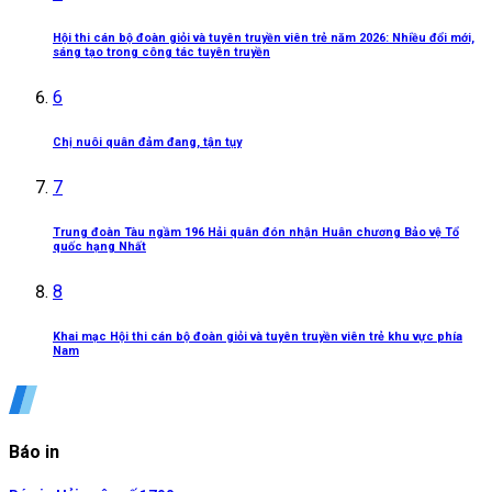
Hội thi cán bộ đoàn giỏi và tuyên truyền viên trẻ năm 2026: Nhiều đổi mới,
sáng tạo trong công tác tuyên truyền
6
Chị nuôi quân đảm đang, tận tụy
7
Trung đoàn Tàu ngầm 196 Hải quân đón nhận Huân chương Bảo vệ Tổ
quốc hạng Nhất
8
Khai mạc Hội thi cán bộ đoàn giỏi và tuyên truyền viên trẻ khu vực phía
Nam
Báo in