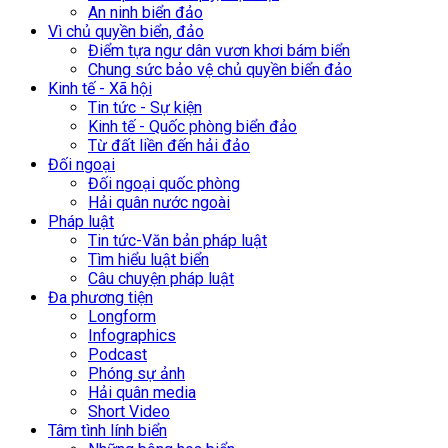
An ninh biển đảo
Vì chủ quyền biển, đảo
Điểm tựa ngư dân vươn khơi bám biển
Chung sức bảo vệ chủ quyền biển đảo
Kinh tế - Xã hội
Tin tức - Sự kiện
Kinh tế - Quốc phòng biển đảo
Từ đất liền đến hải đảo
Đối ngoại
Đối ngoại quốc phòng
Hải quân nước ngoài
Pháp luật
Tin tức-Văn bản pháp luật
Tìm hiểu luật biển
Câu chuyện pháp luật
Đa phương tiện
Longform
Infographics
Podcast
Phóng sự ảnh
Hải quân media
Short Video
Tâm tình lính biển