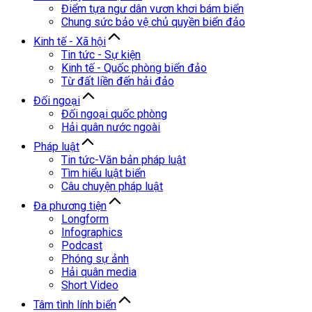
Điểm tựa ngư dân vươn khơi bám biển
Chung sức bảo vệ chủ quyền biển đảo
Kinh tế - Xã hội
Tin tức - Sự kiện
Kinh tế - Quốc phòng biển đảo
Từ đất liền đến hải đảo
Đối ngoại
Đối ngoại quốc phòng
Hải quân nước ngoài
Pháp luật
Tin tức-Văn bản pháp luật
Tìm hiểu luật biển
Câu chuyện pháp luật
Đa phương tiện
Longform
Infographics
Podcast
Phóng sự ảnh
Hải quân media
Short Video
Tâm tình lính biển