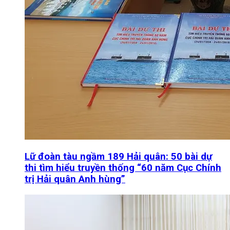
Lữ đoàn tàu ngầm 189 Hải quân: 50 bài dự
thi tìm hiểu truyền thống “60 năm Cục Chính
trị Hải quân Anh hùng”