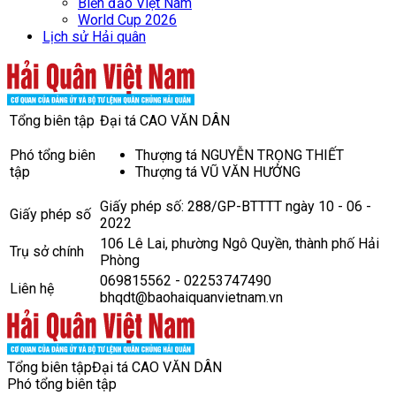
Biển đảo Việt Nam
World Cup 2026
Lịch sử Hải quân
Tổng biên tập
Đại tá CAO VĂN DÂN
Phó tổng biên
Thượng tá NGUYỄN TRỌNG THIẾT
tập
Thượng tá VŨ VĂN HƯỞNG
Giấy phép số: 288/GP-BTTTT ngày 10 - 06 -
Giấy phép số
2022
106 Lê Lai, phường Ngô Quyền, thành phố Hải
Trụ sở chính
Phòng
069815562 - 02253747490
Liên hệ
bhqdt@baohaiquanvietnam.vn
Tổng biên tập
Đại tá CAO VĂN DÂN
Phó tổng biên tập