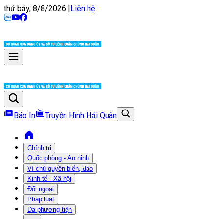
thứ bảy, 8/8/2026
|
Liên hệ
Báo In
Truyền Hình Hải Quân
Chính trị
Quốc phòng - An ninh
Vì chủ quyền biển, đảo
Kinh tế - Xã hội
Đối ngoại
Pháp luật
Đa phương tiện