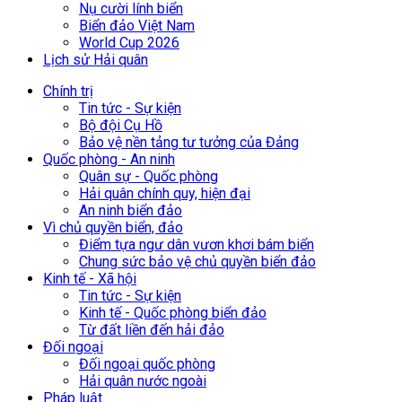
Nụ cười lính biển
Biển đảo Việt Nam
World Cup 2026
Lịch sử Hải quân
Chính trị
Tin tức - Sự kiện
Bộ đội Cụ Hồ
Bảo vệ nền tảng tư tưởng của Đảng
Quốc phòng - An ninh
Quân sự - Quốc phòng
Hải quân chính quy, hiện đại
An ninh biển đảo
Vì chủ quyền biển, đảo
Điểm tựa ngư dân vươn khơi bám biển
Chung sức bảo vệ chủ quyền biển đảo
Kinh tế - Xã hội
Tin tức - Sự kiện
Kinh tế - Quốc phòng biển đảo
Từ đất liền đến hải đảo
Đối ngoại
Đối ngoại quốc phòng
Hải quân nước ngoài
Pháp luật