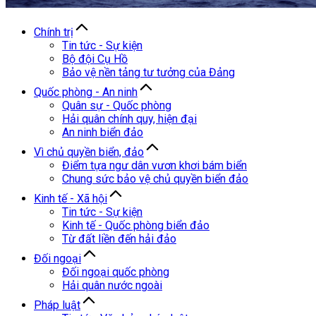
Chính trị
Tin tức - Sự kiện
Bộ đội Cụ Hồ
Bảo vệ nền tảng tư tưởng của Đảng
Quốc phòng - An ninh
Quân sự - Quốc phòng
Hải quân chính quy, hiện đại
An ninh biển đảo
Vì chủ quyền biển, đảo
Điểm tựa ngư dân vươn khơi bám biển
Chung sức bảo vệ chủ quyền biển đảo
Kinh tế - Xã hội
Tin tức - Sự kiện
Kinh tế - Quốc phòng biển đảo
Từ đất liền đến hải đảo
Đối ngoại
Đối ngoại quốc phòng
Hải quân nước ngoài
Pháp luật