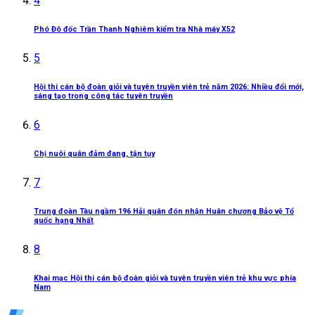
4
Phó Đô đốc Trần Thanh Nghiêm kiểm tra Nhà máy X52
5
Hội thi cán bộ đoàn giỏi và tuyên truyền viên trẻ năm 2026: Nhiều đổi mới,
sáng tạo trong công tác tuyên truyền
6
Chị nuôi quân đảm đang, tận tụy
7
Trung đoàn Tàu ngầm 196 Hải quân đón nhận Huân chương Bảo vệ Tổ
quốc hạng Nhất
8
Khai mạc Hội thi cán bộ đoàn giỏi và tuyên truyền viên trẻ khu vực phía
Nam