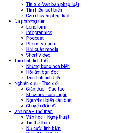
Tin tức-Văn bản pháp luật
Tìm hiểu luật biển
Câu chuyện pháp luật
Đa phương tiện
Longform
Infographics
Podcast
Phóng sự ảnh
Hải quân media
Short Video
Tâm tình lính biển
Những bông hoa biển
Hồi âm bạn đọc
Tâm tình lính biển
Nghiên cứu - Trao đổi
Giáo dục - Đào tạo
Khoa học công nghệ
Người đi biển cần biết
Chuyển đổi số
Văn hoá - Thể thao
Văn học - Nghệ thuật
Tin thể thao
Nụ cười lính biển