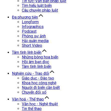
Tin tức-Văn bản pháp luật
Tìm hiểu luật biển
Câu chuyện pháp luật
Đa phương tiện
Longform
Infographics
Podcast
Phóng sự ảnh
Hải quân media
Short Video
Tâm tình lính biển
Những bông hoa biển
Hồi âm bạn đọc
Tâm tình lính biển
Nghiên cứu - Trao đổi
Giáo dục - Đào tạo
Khoa học công nghệ
Người đi biển cần biết
Chuyển đổi số
Văn hoá - Thể thao
Văn học - Nghệ thuật
Tin thể thao