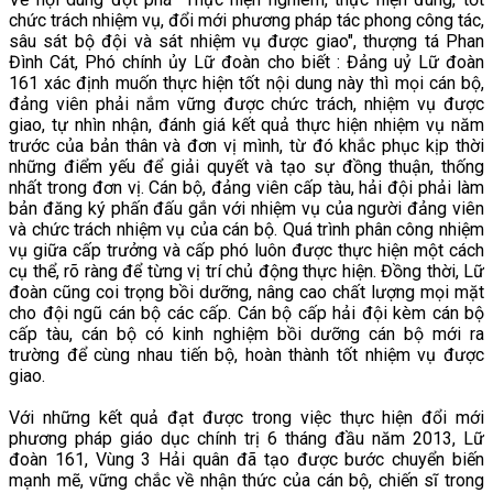
chức trách nhiệm vụ, đổi mới phương pháp tác phong công tác,
sâu sát bộ đội và sát nhiệm vụ được giao", thượng tá Phan
Đình Cát, Phó chính ủy Lữ đoàn cho biết : Đảng uỷ Lữ đoàn
161 xác định muốn thực hiện tốt nội dung này thì mọi cán bộ,
đảng viên phải nắm vững được chức trách, nhiệm vụ được
giao, tự nhìn nhận, đánh giá kết quả thực hiện nhiệm vụ năm
trước của bản thân và đơn vị mình, từ đó khắc phục kịp thời
những điểm yếu để giải quyết và tạo sự đồng thuận, thống
nhất trong đơn vị. Cán bộ, đảng viên cấp tàu, hải đội phải làm
bản đăng ký phấn đấu gắn với nhiệm vụ của người đảng viên
và chức trách nhiệm vụ của cán bộ. Quá trình phân công nhiệm
vụ giữa cấp trưởng và cấp phó luôn được thực hiện một cách
cụ thể, rõ ràng để từng vị trí chủ động thực hiện. Đồng thời, Lữ
đoàn cũng coi trọng bồi dưỡng, nâng cao chất lượng mọi mặt
cho đội ngũ cán bộ các cấp. Cán bộ cấp hải đội kèm cán bộ
cấp tàu, cán bộ có kinh nghiệm bồi dưỡng cán bộ mới ra
trường để cùng nhau tiến bộ, hoàn thành tốt nhiệm vụ được
giao.
Với những kết quả đạt được trong việc thực hiện đổi mới
phương pháp giáo dục chính trị 6 tháng đầu năm 2013, Lữ
đoàn 161, Vùng 3 Hải quân đã tạo được bước chuyển biến
mạnh mẽ, vững chắc về nhận thức của cán bộ, chiến sĩ trong