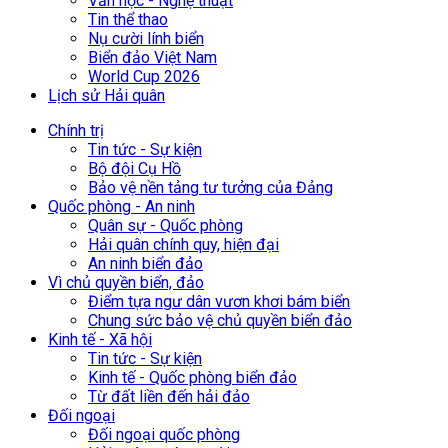
Văn học - Nghệ thuật
Tin thể thao
Nụ cười lính biển
Biển đảo Việt Nam
World Cup 2026
Lịch sử Hải quân
Chính trị
Tin tức - Sự kiện
Bộ đội Cụ Hồ
Bảo vệ nền tảng tư tưởng của Đảng
Quốc phòng - An ninh
Quân sự - Quốc phòng
Hải quân chính quy, hiện đại
An ninh biển đảo
Vì chủ quyền biển, đảo
Điểm tựa ngư dân vươn khơi bám biển
Chung sức bảo vệ chủ quyền biển đảo
Kinh tế - Xã hội
Tin tức - Sự kiện
Kinh tế - Quốc phòng biển đảo
Từ đất liền đến hải đảo
Đối ngoại
Đối ngoại quốc phòng