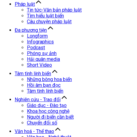
Pháp luật
Tin tức-Văn bản pháp luật
Tìm hiểu luật biển
Câu chuyện pháp luật
Đa phương tiện
Longform
Infographics
Podcast
Phóng sự ảnh
Hải quân media
Short Video
Tâm tình lính biển
Những bông hoa biển
Hồi âm bạn đọc
Tâm tình lính biển
Nghiên cứu - Trao đổi
Giáo dục - Đào tạo
Khoa học công nghệ
Người đi biển cần biết
Chuyển đổi số
Văn hoá - Thể thao