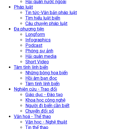
Hải quân nước ngoài
Pháp luật
Tin tức-Văn bản pháp luật
Tìm hiểu luật biển
Câu chuyện pháp luật
Đa phương tiện
Longform
Infographics
Podcast
Phóng sự ảnh
Hải quân media
Short Video
Tâm tình lính biển
Những bông hoa biển
Hồi âm bạn đọc
Tâm tình lính biển
Nghiên cứu - Trao đổi
Giáo dục - Đào tạo
Khoa học công nghệ
Người đi biển cần biết
Chuyển đổi số
Văn hoá - Thể thao
Văn học - Nghệ thuật
Tin thể thao