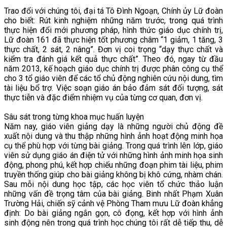
Trao đổi với chúng tôi, đại tá Tô Đình Ngoạn, Chính ủy Lữ đoàn
cho biết: Rút kinh nghiệm những năm trước, trong quá trình
thực hiện đổi mới phương pháp, hình thức giáo dục chính trị,
Lữ đoàn 161 đã thực hiện tốt phương châm “1 giảm, 1 tăng, 3
thực chất, 2 sát, 2 nâng”. Đơn vị coi trọng “dạy thực chất và
kiểm tra đánh giá kết quả thực chất”. Theo đó, ngay từ đầu
năm 2013, kế hoạch giáo dục chính trị được phân công cụ thể
cho 3 tổ giáo viên để các tổ chủ động nghiên cứu nội dung, tìm
tài liệu bổ trợ. Việc soạn giáo án bảo đảm sát đối tượng, sát
thực tiễn và đặc điểm nhiệm vụ của từng cơ quan, đơn vị.
Sâu sát trong từng khoa mục huấn luyện
Năm nay, giáo viên giảng dạy là những người chủ động đề
xuất nội dung và thu thập những hình ảnh hoạt động minh họa
cụ thể phù hợp với từng bài giảng. Trong quá trình lên lớp, giáo
viên sử dụng giáo án điện tử với những hình ảnh minh họa sinh
động, phong phú, kết hợp chiếu những đoạn phim tài liệu, phim
truyền thống giúp cho bài giảng không bị khô cứng, nhàm chán.
Sau mỗi nội dung học tập, các học viên tổ chức thảo luận
những vấn đề trọng tâm của bài giảng. Binh nhất Phạm Xuân
Trường Hải, chiến sỹ cảnh vệ Phòng Tham mưu Lữ đoàn khẳng
định: Do bài giảng ngắn gọn, cô đọng, kết hợp với hình ảnh
sinh động nên trong quá trình học chúng tôi rất dễ tiếp thu, dễ