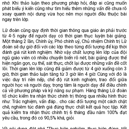
nhớ. Khi thảo luận theo phương pháp hỏi, đáp ai cũng muốn
phát biểu ý kiến cũng như tìm hiểu thêm những vấn đề chưa rõ
xoay quanh nội dung vừa học nên mọi người đều thuộc bài
ngay trên lớp.
Lữ đoàn cũng quy định thời gian thông qua giáo án phải trước
từ 4-5 ngày để người dạy có thời gian thục luyện bài giảng.
Một tháng 2 lần, Chính ủy, Phó chính uỷ, Chủ nhiệm Chính trị Lữ
đoàn sẽ dự giờ đối với các lớp theo từng đối tượng để kịp thời
đánh giá rút kinh nghiệm. Nhờ vậy chất lượng lên lớp của đội
ngũ giáo viên có nhiều chuyển biến rõ nét; bài giảng được thể
hiện ngắn gọn, cụ thể, sát thực, chốt lại được những vấn đề cốt
lõi. Thời gian lên lớp cũng đã giảm được từ 4 giờ xuống còn 3
giờ, thời gian thảo luận tăng từ 3 giờ lên 4 giờ. Cùng với đó là
việc duy trì nền nếp, chế độ rút kinh nghiệm, trao đổi giữa
người học và người dạy, trọng tâm là người dạy để điều chỉnh
cả về phương pháp và kỹ năng sư phạm. Hàng tháng Lữ đoàn
tổ chức kiểm tra nhận thức chính trị thông qua nhiều hình thức
như: Trắc nghiệm, vấn đáp... cho các đối tượng một cách chặt
chẽ, nghiêm túc đánh giá đúng thực chất kết quả học tập. Kết
quả kiểm tra nhận thức chính trị 6 tháng đầu năm 100% đạt
yêu cầu, trong đó có 90,5% khá, giỏi.
Về nội dung đột phá "Thực hiện nghiêm, thực hiện đúng, tốt