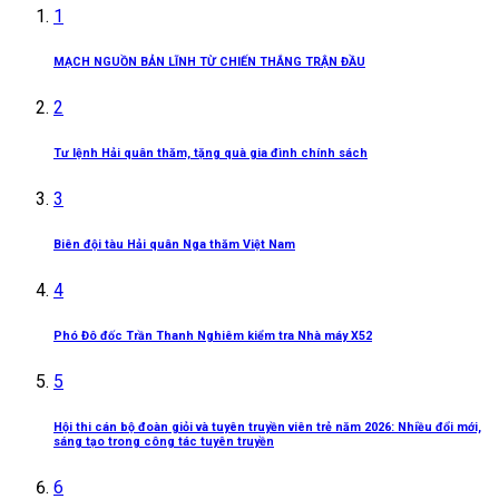
1
MẠCH NGUỒN BẢN LĨNH TỪ CHIẾN THẮNG TRẬN ĐẦU
2
Tư lệnh Hải quân thăm, tặng quà gia đình chính sách
3
Biên đội tàu Hải quân Nga thăm Việt Nam
4
Phó Đô đốc Trần Thanh Nghiêm kiểm tra Nhà máy X52
5
Hội thi cán bộ đoàn giỏi và tuyên truyền viên trẻ năm 2026: Nhiều đổi mới,
sáng tạo trong công tác tuyên truyền
6