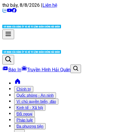
thứ bảy, 8/8/2026
|
Liên hệ
Báo In
Truyền Hình Hải Quân
Chính trị
Quốc phòng - An ninh
Vì chủ quyền biển, đảo
Kinh tế - Xã hội
Đối ngoại
Pháp luật
Đa phương tiện