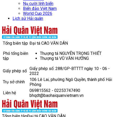
Nụ cười lính biển
Biển đảo Việt Nam
World Cup 2026
Lịch sử Hải quân
Tổng biên tập
Đại tá CAO VĂN DÂN
Phó tổng biên
Thượng tá NGUYỄN TRỌNG THIẾT
tập
Thượng tá VŨ VĂN HƯỞNG
Giấy phép số: 288/GP-BTTTT ngày 10 - 06 -
Giấy phép số
2022
106 Lê Lai, phường Ngô Quyền, thành phố Hải
Trụ sở chính
Phòng
069815562 - 02253747490
Liên hệ
bhqdt@baohaiquanvietnam.vn
Tổng biên tập
Đại tá CAO VĂN DÂN