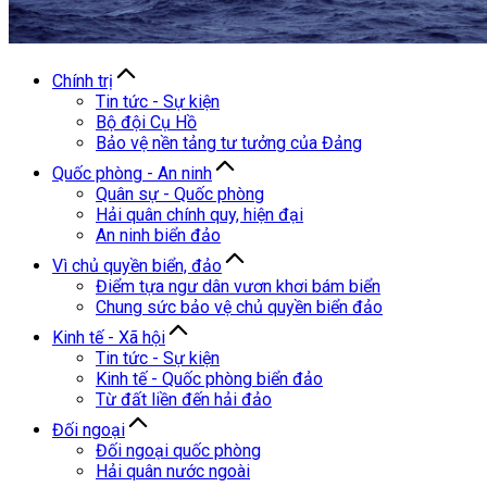
Chính trị
Tin tức - Sự kiện
Bộ đội Cụ Hồ
Bảo vệ nền tảng tư tưởng của Đảng
Quốc phòng - An ninh
Quân sự - Quốc phòng
Hải quân chính quy, hiện đại
An ninh biển đảo
Vì chủ quyền biển, đảo
Điểm tựa ngư dân vươn khơi bám biển
Chung sức bảo vệ chủ quyền biển đảo
Kinh tế - Xã hội
Tin tức - Sự kiện
Kinh tế - Quốc phòng biển đảo
Từ đất liền đến hải đảo
Đối ngoại
Đối ngoại quốc phòng
Hải quân nước ngoài