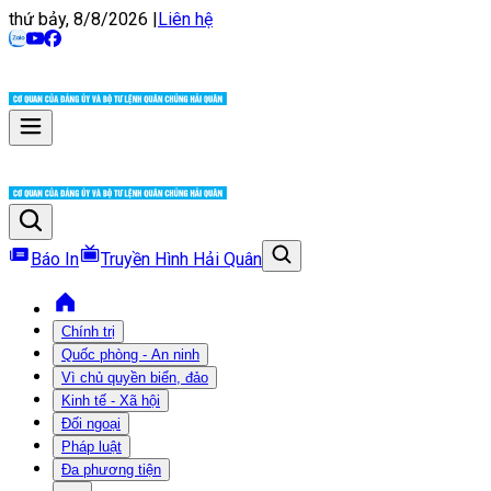
thứ bảy, 8/8/2026
|
Liên hệ
Báo In
Truyền Hình Hải Quân
Chính trị
Quốc phòng - An ninh
Vì chủ quyền biển, đảo
Kinh tế - Xã hội
Đối ngoại
Pháp luật
Đa phương tiện