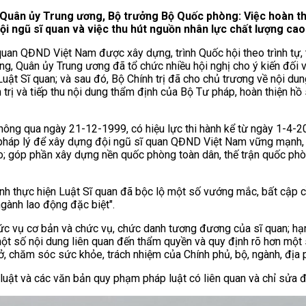
ư Quân ủy Trung ương, Bộ trưởng Bộ Quốc phòng: Việc hoàn thi
ội ngũ sĩ quan và việc thu hút nguồn nhân lực chất lượng ca
an QĐND Việt Nam được xây dựng, trình Quốc hội theo trình tự, th
 Quân ủy Trung ương đã tổ chức nhiều hội nghị cho ý kiến đối với
 Luật Sĩ quan; và sau đó, Bộ Chính trị đã cho chủ trương về nội 
trị và tiếp thu nội dung thẩm định của Bộ Tư pháp, hoàn thiện hồ 
hông qua ngày 21-12-1999, có hiệu lực thi hành kể từ ngày 1-4-
sở pháp lý để xây dựng đội ngũ sĩ quan QĐND Việt Nam vững mạnh,
o; góp phần xây dựng nền quốc phòng toàn dân, thế trận quốc phò
rình thực hiện Luật Sĩ quan đã bộc lộ một số vướng mắc, bất cập
ngành lao động đặc biệt".
ức vụ cơ bản và chức vụ, chức danh tương đương của sĩ quan; hạn
một số nội dung liên quan đến thẩm quyền và quy định rõ hơn một 
 ở, chăm sóc sức khỏe, trách nhiệm của Chính phủ, bộ, ngành, địa 
nh luật và các văn bản quy phạm pháp luật có liên quan và chỉ sửa