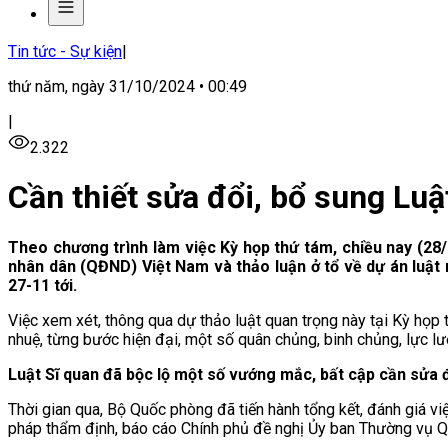
Tin tức - Sự kiện
|
thứ năm, ngày 31/10/2024 • 00:49
|
2.322
Cần thiết sửa đổi, bổ sung Lu
Theo chương trình làm việc Kỳ họp thứ tám, chiều nay (28/
nhân dân (QĐND) Việt Nam và thảo luận ở tổ về dự án luật 
27-11 tới.
Việc xem xét, thông qua dự thảo luật quan trọng này tại Kỳ họ
nhuệ, từng bước hiện đại, một số quân chủng, binh chủng, lực l
Luật Sĩ quan đã bộc lộ một số vướng mắc, bất cập cần sửa 
Thời gian qua, Bộ Quốc phòng đã tiến hành tổng kết, đánh giá việ
pháp thẩm định, báo cáo Chính phủ đề nghị Ủy ban Thường vụ Q