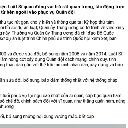
ện Luật Sĩ quan đóng vai trò rất quan trọng, tác động trực
o từ bên ngoài vào phục vụ Quân đội
ủ tục rút gọn, cho ý kiến và thông qua tại Kỳ họp thứ tám,
 hồ sơ dự án luật; Quân ủy Trung ương có tờ trình về việc xin ý
dung này. Thường vụ Quân ủy Trung ương đã chỉ đạo Bộ Quốc
sơ dự án luật trình Chính phủ để trình Quốc hội xem xét, ban
2000 và được sửa đổi, bổ sung năm 2008 và năm 2014. Luật Sĩ
 làm nòng cốt xây dựng Quân đội cách mạng, chính quy, tinh
ng toàn dân gắn với thế trận an ninh nhân dân, xây dựng và bảo
 cần sửa đổi, bổ sung, bảo đảm thống nhất với hệ thống pháp
 tuổi phục vụ tại ngũ cao nhất của sĩ quan; cấp bậc quân hàm
số chế độ, chính sách đối với sĩ quan, như thăng quân hàm, nâng
phương...
 đổi, bổ sung những nội dung vướng mắc, bất cập.