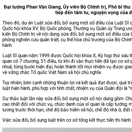
Đại tướng Phan Văn Giang, Ủy viên Bộ Chính trị, Phó bí th
tiếp đến tâm tư, nguyện vọng của đ
Theo đó, dự án Luật sửa đổi, bổ sung một số điều của Luật Sĩ qu
Quốc hội khóa XV. Bộ Quốc phòng, Thường vụ Quân ủy Trung ương,
kiến Bộ Chính trị về nội dung sửa đổi, bổ sung một số điều của
phòng nghiên cứu quán triệt, cụ thể hóa chủ trương của Bộ Chính 
hành.
Luật Sĩ quan năm 1999 được Quốc hội khóa X, Kỳ họp thứ sáu t
quan có 7 chương, 51 điều, từ khi đi vào thực tiễn đã tạo cơ 
nhuệ, từng bước hiện đại, hoàn thành tốt mọi nhiệm vụ được gia
vệ vững chắc Tổ quốc Việt Nam xã hội chủ nghĩa.
Tuy nhiên, bên cạnh những thuận lợi và kết quả đạt được, quá t
luật hiện hành, phù hợp với tính chất, nhiệm vụ của Quân đội là "
Dự thảo luật lần này sửa đổi, bổ sung một số nội dung gồm: Ch
cao nhất đối với chức vụ, chức danh của sĩ quan là cấp tướng; 
lương trước thời hạn, chế độ bảo hiểm xã hội, chế độ nhà ở, đất
Việc sửa đổi, bổ sung luật trên cơ sở tổng kết thực tiễn thi hà