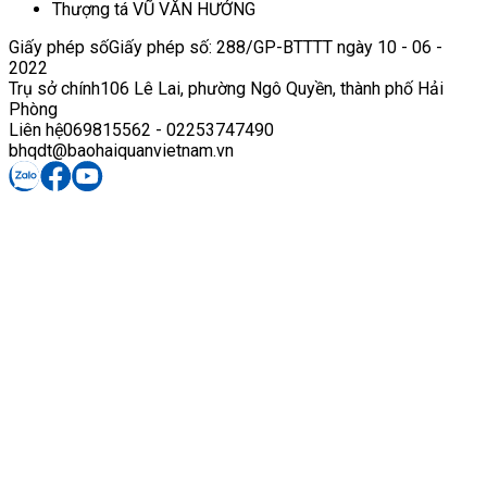
Thượng tá VŨ VĂN HƯỞNG
Giấy phép số
Giấy phép số: 288/GP-BTTTT ngày 10 - 06 -
2022
Trụ sở chính
106 Lê Lai, phường Ngô Quyền, thành phố Hải
Phòng
Liên hệ
069815562 - 02253747490
bhqdt@baohaiquanvietnam.vn