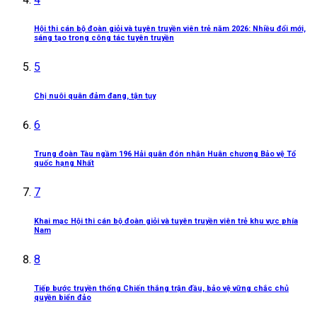
Hội thi cán bộ đoàn giỏi và tuyên truyền viên trẻ năm 2026: Nhiều đổi mới,
sáng tạo trong công tác tuyên truyền
5
Chị nuôi quân đảm đang, tận tụy
6
Trung đoàn Tàu ngầm 196 Hải quân đón nhận Huân chương Bảo vệ Tổ
quốc hạng Nhất
7
Khai mạc Hội thi cán bộ đoàn giỏi và tuyên truyền viên trẻ khu vực phía
Nam
8
Tiếp bước truyền thống Chiến thắng trận đầu, bảo vệ vững chắc chủ
quyền biển đảo