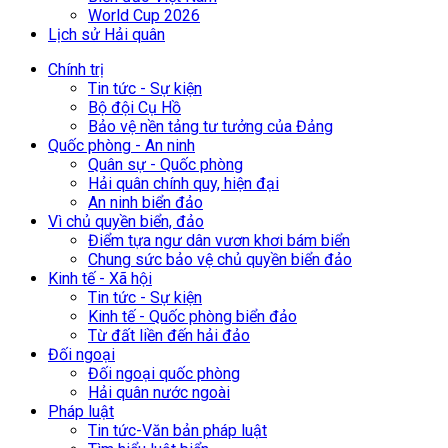
World Cup 2026
Lịch sử Hải quân
Chính trị
Tin tức - Sự kiện
Bộ đội Cụ Hồ
Bảo vệ nền tảng tư tưởng của Đảng
Quốc phòng - An ninh
Quân sự - Quốc phòng
Hải quân chính quy, hiện đại
An ninh biển đảo
Vì chủ quyền biển, đảo
Điểm tựa ngư dân vươn khơi bám biển
Chung sức bảo vệ chủ quyền biển đảo
Kinh tế - Xã hội
Tin tức - Sự kiện
Kinh tế - Quốc phòng biển đảo
Từ đất liền đến hải đảo
Đối ngoại
Đối ngoại quốc phòng
Hải quân nước ngoài
Pháp luật
Tin tức-Văn bản pháp luật