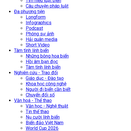
Tìm hiểu luật biển
Câu chuyện pháp luật
Đa phương tiện
Longform
Infographics
Podcast
Phóng sự ảnh
Hải quân media
Short Video
Tâm tình lính biển
Những bông hoa biển
Hồi âm bạn đọc
Tâm tình lính biển
Nghiên cứu - Trao đổi
Giáo dục - Đào tạo
Khoa học công nghệ
Người đi biển cần biết
Chuyển đổi số
Văn hoá - Thể thao
Văn học - Nghệ thuật
Tin thể thao
Nụ cười lính biển
Biển đảo Việt Nam
World Cup 2026