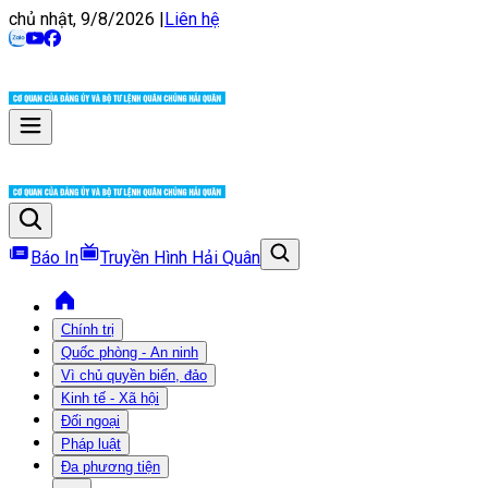
chủ nhật, 9/8/2026
|
Liên hệ
Báo In
Truyền Hình Hải Quân
Chính trị
Quốc phòng - An ninh
Vì chủ quyền biển, đảo
Kinh tế - Xã hội
Đối ngoại
Pháp luật
Đa phương tiện