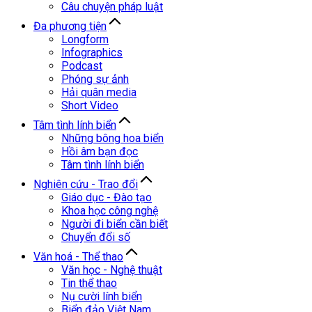
Câu chuyện pháp luật
Đa phương tiện
Longform
Infographics
Podcast
Phóng sự ảnh
Hải quân media
Short Video
Tâm tình lính biển
Những bông hoa biển
Hồi âm bạn đọc
Tâm tình lính biển
Nghiên cứu - Trao đổi
Giáo dục - Đào tạo
Khoa học công nghệ
Người đi biển cần biết
Chuyển đổi số
Văn hoá - Thể thao
Văn học - Nghệ thuật
Tin thể thao
Nụ cười lính biển
Biển đảo Việt Nam