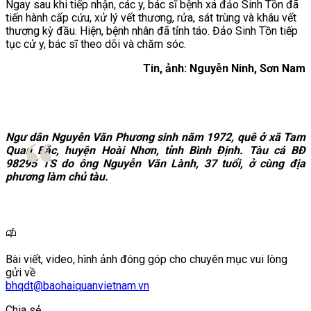
Ngay sau khi tiếp nhận, các y, bác sĩ bệnh xá đảo Sinh Tồn đã
tiến hành cấp cứu, xử lý vết thương, rửa, sát trùng và khâu vết
thương kỳ đầu. Hiện, bệnh nhân đã tỉnh táo. Đảo Sinh Tồn tiếp
tục cử y, bác sĩ theo dõi và chăm sóc.
Tin, ảnh: Nguyễn Ninh, Sơn Nam
Ngư dân Nguyễn Văn Phương sinh năm 1972, quê ở xã Tam
Quan Bắc, huyện Hoài Nhơn, tỉnh Bình Định. Tàu cá BĐ
98295 TS do ông Nguyễn Văn Lành, 37 tuổi, ở cùng địa
phương làm chủ tàu.
Bài viết, video, hình ảnh đóng góp cho chuyên mục vui lòng
gửi về
bhqdt@baohaiquanvietnam.vn
Chia sẻ