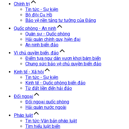
Chính trị
Tin tức - Sự kiện
Bộ đội Cụ Hồ
Bảo vệ nền tảng tư tưởng của Đảng
Quốc phòng - An ninh
Quân sự - Quốc phòng
Hải quân chính quy, hiện đại
An ninh biển đảo
Vì chủ quyền biển, đảo
Điểm tựa ngư dân vươn khơi bám biển
Chung sức bảo vệ chủ quyền biển đảo
Kinh tế - Xã hội
Tin tức - Sự kiện
Kinh tế - Quốc phòng biển đảo
Từ đất liền đến hải đảo
Đối ngoại
Đối ngoại quốc phòng
Hải quân nước ngoài
Pháp luật
Tin tức-Văn bản pháp luật
Tìm hiểu luật biển