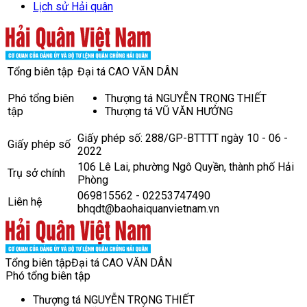
Lịch sử Hải quân
Tổng biên tập
Đại tá CAO VĂN DÂN
Phó tổng biên
Thượng tá NGUYỄN TRỌNG THIẾT
tập
Thượng tá VŨ VĂN HƯỞNG
Giấy phép số: 288/GP-BTTTT ngày 10 - 06 -
Giấy phép số
2022
106 Lê Lai, phường Ngô Quyền, thành phố Hải
Trụ sở chính
Phòng
069815562 - 02253747490
Liên hệ
bhqdt@baohaiquanvietnam.vn
Tổng biên tập
Đại tá CAO VĂN DÂN
Phó tổng biên tập
Thượng tá NGUYỄN TRỌNG THIẾT