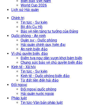
Biển đảo Việt Nam
World Cup 2026
Lịch sử Hải quân
Chính trị
Tin tức - Sự kiện
Bộ đội Cụ Hồ
Bảo vệ nền tảng tư tưởng của Đảng
Quốc phòng - An ninh
Quân sự - Quốc phòng
Hải quân chính quy, hiện đại
An ninh biển đảo
Vì chủ quyền biển, đảo
Điểm tựa ngư dân vươn khơi bám biển
Chung sức bảo vệ chủ quyền biển đảo
Kinh tế - Xã hội
Tin tức - Sự kiện
Kinh tế - Quốc phòng biển đảo
Từ đất liền đến hải đảo
Đối ngoại
Đối ngoại quốc phòng
Hải quân nước ngoài
Pháp luật
Tin tức-Văn bản pháp luật