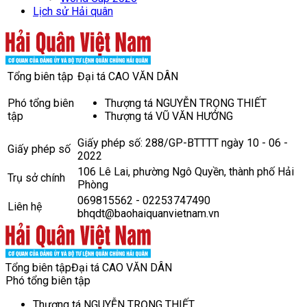
Lịch sử Hải quân
Tổng biên tập
Đại tá CAO VĂN DÂN
Phó tổng biên
Thượng tá NGUYỄN TRỌNG THIẾT
tập
Thượng tá VŨ VĂN HƯỞNG
Giấy phép số: 288/GP-BTTTT ngày 10 - 06 -
Giấy phép số
2022
106 Lê Lai, phường Ngô Quyền, thành phố Hải
Trụ sở chính
Phòng
069815562 - 02253747490
Liên hệ
bhqdt@baohaiquanvietnam.vn
Tổng biên tập
Đại tá CAO VĂN DÂN
Phó tổng biên tập
Thượng tá NGUYỄN TRỌNG THIẾT