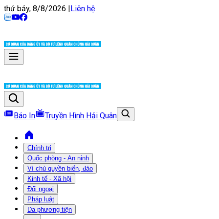
thứ bảy, 8/8/2026
|
Liên hệ
Báo In
Truyền Hình Hải Quân
Chính trị
Quốc phòng - An ninh
Vì chủ quyền biển, đảo
Kinh tế - Xã hội
Đối ngoại
Pháp luật
Đa phương tiện