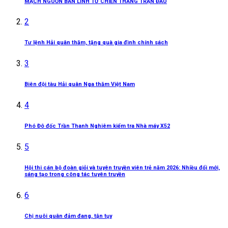
MẠCH NGUỒN BẢN LĨNH TỪ CHIẾN THẮNG TRẬN ĐẦU
2
Tư lệnh Hải quân thăm, tặng quà gia đình chính sách
3
Biên đội tàu Hải quân Nga thăm Việt Nam
4
Phó Đô đốc Trần Thanh Nghiêm kiểm tra Nhà máy X52
5
Hội thi cán bộ đoàn giỏi và tuyên truyền viên trẻ năm 2026: Nhiều đổi mới,
sáng tạo trong công tác tuyên truyền
6
Chị nuôi quân đảm đang, tận tụy