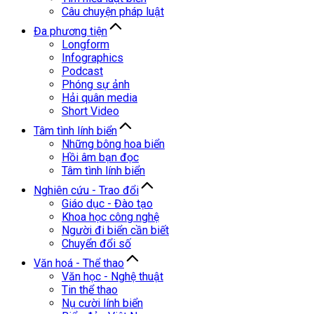
Câu chuyện pháp luật
Đa phương tiện
Longform
Infographics
Podcast
Phóng sự ảnh
Hải quân media
Short Video
Tâm tình lính biển
Những bông hoa biển
Hồi âm bạn đọc
Tâm tình lính biển
Nghiên cứu - Trao đổi
Giáo dục - Đào tạo
Khoa học công nghệ
Người đi biển cần biết
Chuyển đổi số
Văn hoá - Thể thao
Văn học - Nghệ thuật
Tin thể thao
Nụ cười lính biển