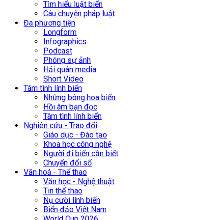
Tìm hiểu luật biển
Câu chuyện pháp luật
Đa phương tiện
Longform
Infographics
Podcast
Phóng sự ảnh
Hải quân media
Short Video
Tâm tình lính biển
Những bông hoa biển
Hồi âm bạn đọc
Tâm tình lính biển
Nghiên cứu - Trao đổi
Giáo dục - Đào tạo
Khoa học công nghệ
Người đi biển cần biết
Chuyển đổi số
Văn hoá - Thể thao
Văn học - Nghệ thuật
Tin thể thao
Nụ cười lính biển
Biển đảo Việt Nam
World Cup 2026