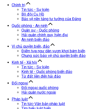
Chính trị
Tin tức - Sự kiện
Bộ đội Cụ Hồ
Bảo vệ nền tảng tư tưởng của Đảng
Quốc phòng - An ninh
Quân sự - Quốc phòng
Hải quân chính quy, hiện đại
An ninh biển đảo
Vì chủ quyền biển, đảo
Điểm tựa ngư dân vươn khơi bám biển
Chung sức bảo vệ chủ quyền biển đảo
Kinh tế - Xã hội
Tin tức - Sự kiện
Kinh tế - Quốc phòng biển đảo
Từ đất liền đến hải đảo
Đối ngoại
Đối ngoại quốc phòng
Hải quân nước ngoài
Pháp luật
Tin tức-Văn bản pháp luật
Tìm hiểu luật biển