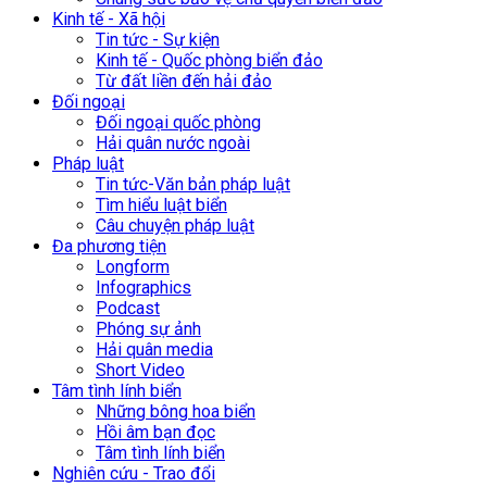
Kinh tế - Xã hội
Tin tức - Sự kiện
Kinh tế - Quốc phòng biển đảo
Từ đất liền đến hải đảo
Đối ngoại
Đối ngoại quốc phòng
Hải quân nước ngoài
Pháp luật
Tin tức-Văn bản pháp luật
Tìm hiểu luật biển
Câu chuyện pháp luật
Đa phương tiện
Longform
Infographics
Podcast
Phóng sự ảnh
Hải quân media
Short Video
Tâm tình lính biển
Những bông hoa biển
Hồi âm bạn đọc
Tâm tình lính biển
Nghiên cứu - Trao đổi