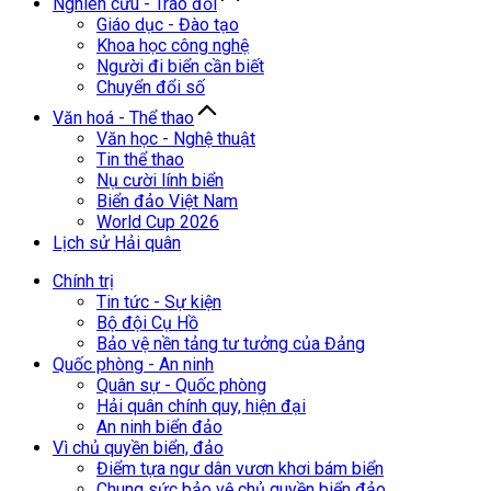
Nghiên cứu - Trao đổi
Giáo dục - Đào tạo
Khoa học công nghệ
Người đi biển cần biết
Chuyển đổi số
Văn hoá - Thể thao
Văn học - Nghệ thuật
Tin thể thao
Nụ cười lính biển
Biển đảo Việt Nam
World Cup 2026
Lịch sử Hải quân
Chính trị
Tin tức - Sự kiện
Bộ đội Cụ Hồ
Bảo vệ nền tảng tư tưởng của Đảng
Quốc phòng - An ninh
Quân sự - Quốc phòng
Hải quân chính quy, hiện đại
An ninh biển đảo
Vì chủ quyền biển, đảo
Điểm tựa ngư dân vươn khơi bám biển
Chung sức bảo vệ chủ quyền biển đảo