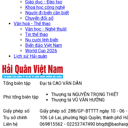
Giáo dục - Đào tạo
Khoa học công nghệ
Người đi biển cần biết
Chuyển đổi số
Văn hoá - Thể thao
Văn học - Nghệ thuật
Tin thể thao
Nụ cười lính biển
Biển đảo Việt Nam
World Cup 2026
Lịch sử Hải quân
Tổng biên tập
Đại tá CAO VĂN DÂN
Thượng tá NGUYỄN TRỌNG THIẾT
Phó tổng biên tập
Thượng tá VŨ VĂN HƯỞNG
Giấy phép số
Giấy phép số: 288/GP-BTTTT ngày 10 - 06 
Trụ sở chính
106 Lê Lai, phường Ngô Quyền, thành phố H
Liên hệ
069815562 - 02253747490 bhqdt@baohaiqu