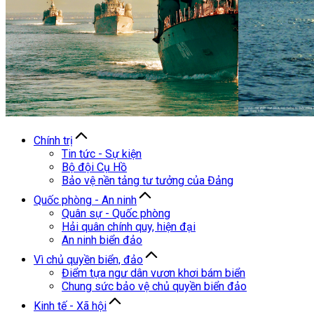
Chính trị
Tin tức - Sự kiện
Bộ đội Cụ Hồ
Bảo vệ nền tảng tư tưởng của Đảng
Quốc phòng - An ninh
Quân sự - Quốc phòng
Hải quân chính quy, hiện đại
An ninh biển đảo
Vì chủ quyền biển, đảo
Điểm tựa ngư dân vươn khơi bám biển
Chung sức bảo vệ chủ quyền biển đảo
Kinh tế - Xã hội