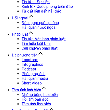
Tin tức - Sự kiện
Kinh tế - Quốc phòng biển đảo
Từ đất liền đến hải đảo
Đối ngoại
Đối ngoại quốc phòng
Hải quân nước ngoài
Pháp luật
Tin tức-Văn bản pháp luật
Tìm hiểu luật biển
Câu chuyện pháp luật
Đa phương tiện
Longform
Infographics
Podcast
Phóng sự ảnh
Hải quân media
Short Video
Tâm tình lính biển
Những bông hoa biển
Hồi âm bạn đọc
Tâm tình lính biển