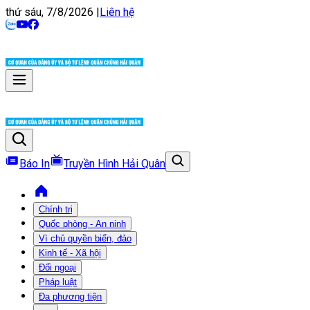
thứ sáu, 7/8/2026
|
Liên hệ
Báo In
Truyền Hình Hải Quân
Chính trị
Quốc phòng - An ninh
Vì chủ quyền biển, đảo
Kinh tế - Xã hội
Đối ngoại
Pháp luật
Đa phương tiện