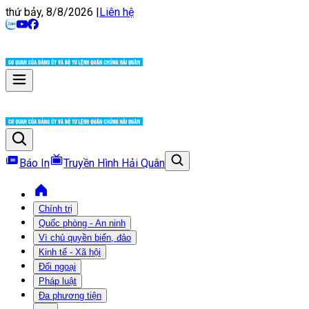
thứ bảy, 8/8/2026
|
Liên hệ
Báo In
Truyền Hình Hải Quân
Chính trị
Quốc phòng - An ninh
Vì chủ quyền biển, đảo
Kinh tế - Xã hội
Đối ngoại
Pháp luật
Đa phương tiện