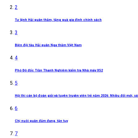
2
Tư lệnh Hải quân thăm, tặng quà gia đình chính sách
3
Biên đội tàu Hải quân Nga thăm Việt Nam
4
Phó Đô đốc Trần Thanh Nghiêm kiểm tra Nhà máy X52
5
Hội thi cán bộ đoàn giỏi và tuyên truyền viên trẻ năm 2026: Nhiều đổi mới, 
6
Chị nuôi quân đảm đang, tận tụy
7