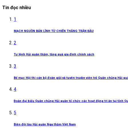
Tin đọc nhiều
1
MẠCH NGUỒN BẢN LĨNH TỪ CHIẾN THẮNG TRẬN ĐẦU
2
Tư lệnh Hải quân thăm, tặng quà gia đình chính sách
3
Bế mạc Hội thi cán bộ đoàn giỏi và tuyên truyền viên trẻ Quân chủng Hải q
4
Đoàn đại biểu Quân chủng Hải quân tổ chức các hoạt động tri ân tại tỉnh Q
5
Biên đội tàu Hải quân Nga thăm Việt Nam