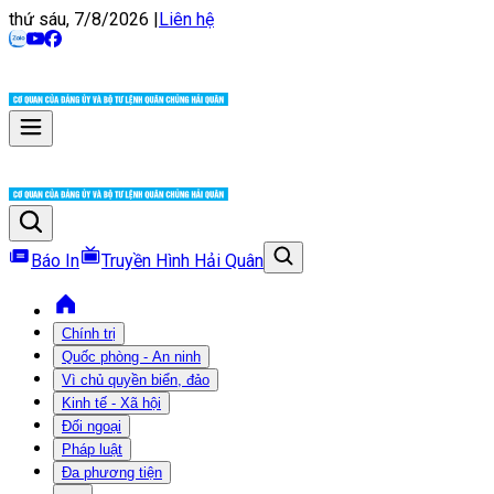
thứ sáu, 7/8/2026
|
Liên hệ
Báo In
Truyền Hình Hải Quân
Chính trị
Quốc phòng - An ninh
Vì chủ quyền biển, đảo
Kinh tế - Xã hội
Đối ngoại
Pháp luật
Đa phương tiện