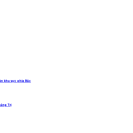
uân khu vực phía Bắc
uảng Trị