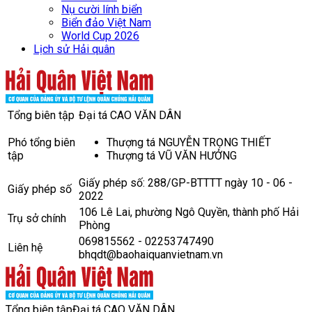
Nụ cười lính biển
Biển đảo Việt Nam
World Cup 2026
Lịch sử Hải quân
Tổng biên tập
Đại tá CAO VĂN DÂN
Phó tổng biên
Thượng tá NGUYỄN TRỌNG THIẾT
tập
Thượng tá VŨ VĂN HƯỞNG
Giấy phép số: 288/GP-BTTTT ngày 10 - 06 -
Giấy phép số
2022
106 Lê Lai, phường Ngô Quyền, thành phố Hải
Trụ sở chính
Phòng
069815562 - 02253747490
Liên hệ
bhqdt@baohaiquanvietnam.vn
Tổng biên tập
Đại tá CAO VĂN DÂN