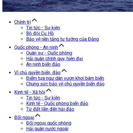
Chính trị
Tin tức - Sự kiện
Bộ đội Cụ Hồ
Bảo vệ nền tảng tư tưởng của Đảng
Quốc phòng - An ninh
Quân sự - Quốc phòng
Hải quân chính quy, hiện đại
An ninh biển đảo
Vì chủ quyền biển, đảo
Điểm tựa ngư dân vươn khơi bám biển
Chung sức bảo vệ chủ quyền biển đảo
Kinh tế - Xã hội
Tin tức - Sự kiện
Kinh tế - Quốc phòng biển đảo
Từ đất liền đến hải đảo
Đối ngoại
Đối ngoại quốc phòng
Hải quân nước ngoài