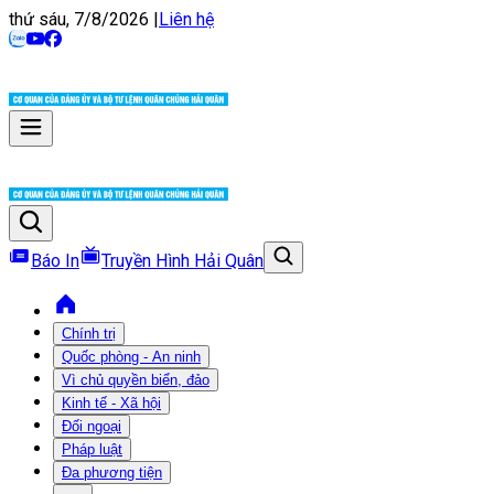
thứ sáu, 7/8/2026
|
Liên hệ
Báo In
Truyền Hình Hải Quân
Chính trị
Quốc phòng - An ninh
Vì chủ quyền biển, đảo
Kinh tế - Xã hội
Đối ngoại
Pháp luật
Đa phương tiện