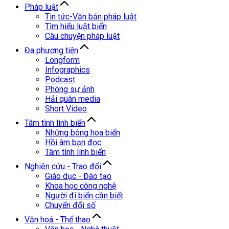
Pháp luật
Tin tức-Văn bản pháp luật
Tìm hiểu luật biển
Câu chuyện pháp luật
Đa phương tiện
Longform
Infographics
Podcast
Phóng sự ảnh
Hải quân media
Short Video
Tâm tình lính biển
Những bông hoa biển
Hồi âm bạn đọc
Tâm tình lính biển
Nghiên cứu - Trao đổi
Giáo dục - Đào tạo
Khoa học công nghệ
Người đi biển cần biết
Chuyển đổi số
Văn hoá - Thể thao