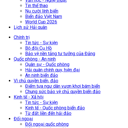
Văn học - Nghệ thuật
Tin thể thao
Nụ cười lính biển
Biển đảo Việt Nam
World Cup 2026
Lịch sử Hải quân
Chính trị
Tin tức - Sự kiện
Bộ đội Cụ Hồ
Bảo vệ nền tảng tư tưởng của Đảng
Quốc phòng - An ninh
Quân sự - Quốc phòng
Hải quân chính quy, hiện đại
An ninh biển đảo
Vì chủ quyền biển, đảo
Điểm tựa ngư dân vươn khơi bám biển
Chung sức bảo vệ chủ quyền biển đảo
Kinh tế - Xã hội
Tin tức - Sự kiện
Kinh tế - Quốc phòng biển đảo
Từ đất liền đến hải đảo
Đối ngoại
Đối ngoại quốc phòng