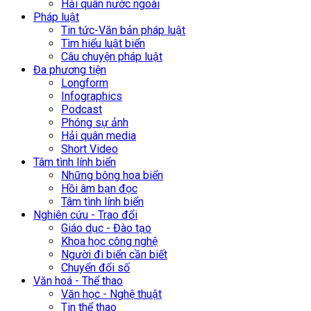
Hải quân nước ngoài
Pháp luật
Tin tức-Văn bản pháp luật
Tìm hiểu luật biển
Câu chuyện pháp luật
Đa phương tiện
Longform
Infographics
Podcast
Phóng sự ảnh
Hải quân media
Short Video
Tâm tình lính biển
Những bông hoa biển
Hồi âm bạn đọc
Tâm tình lính biển
Nghiên cứu - Trao đổi
Giáo dục - Đào tạo
Khoa học công nghệ
Người đi biển cần biết
Chuyển đổi số
Văn hoá - Thể thao
Văn học - Nghệ thuật
Tin thể thao