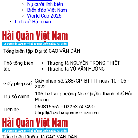
Nụ cười lính biển
Biển đảo Việt Nam
World Cup 2026
Lịch sử Hải quân
Tổng biên tập
Đại tá CAO VĂN DÂN
Phó tổng biên
Thượng tá NGUYỄN TRỌNG THIẾT
tập
Thượng tá VŨ VĂN HƯỞNG
Giấy phép số: 288/GP-BTTTT ngày 10 - 06 -
Giấy phép số
2022
106 Lê Lai, phường Ngô Quyền, thành phố Hải
Trụ sở chính
Phòng
069815562 - 02253747490
Liên hệ
bhqdt@baohaiquanvietnam.vn
Tổng biên tập
Đại tá CAO VĂN DÂN