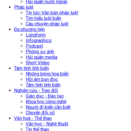
Hải quân nước ngoài
Pháp luật
Tin tức-Văn bản pháp luật
Tìm hiểu luật biển
Câu chuyện pháp luật
Đa phương tiện
Longform
Infographics
Podcast
Phóng sự ảnh
Hải quân media
Short Video
Tâm tình lính biển
Những bông hoa biển
Hồi âm bạn đọc
Tâm tình lính biển
Nghiên cứu - Trao đổi
Giáo dục - Đào tạo
Khoa học công nghệ
Người đi biển cần biết
Chuyển đổi số
Văn hoá - Thể thao
Văn học - Nghệ thuật
Tin thể thao