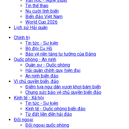
Văn học - Nghệ thuật
Tin thể thao
Nụ cười lính biển
Biển đảo Việt Nam
World Cup 2026
Lịch sử Hải quân
Chính trị
Tin tức - Sự kiện
Bộ đội Cụ Hồ
Bảo vệ nền tảng tư tưởng của Đảng
Quốc phòng - An ninh
Quân sự - Quốc phòng
Hải quân chính quy, hiện đại
An ninh biển đảo
Vì chủ quyền biển, đảo
Điểm tựa ngư dân vươn khơi bám biển
Chung sức bảo vệ chủ quyền biển đảo
Kinh tế - Xã hội
Tin tức - Sự kiện
Kinh tế - Quốc phòng biển đảo
Từ đất liền đến hải đảo
Đối ngoại
Đối ngoại quốc phòng