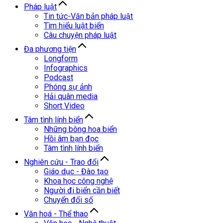
Pháp luật
Tin tức-Văn bản pháp luật
Tìm hiểu luật biển
Câu chuyện pháp luật
Đa phương tiện
Longform
Infographics
Podcast
Phóng sự ảnh
Hải quân media
Short Video
Tâm tình lính biển
Những bông hoa biển
Hồi âm bạn đọc
Tâm tình lính biển
Nghiên cứu - Trao đổi
Giáo dục - Đào tạo
Khoa học công nghệ
Người đi biển cần biết
Chuyển đổi số
Văn hoá - Thể thao