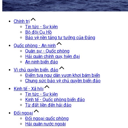
Chính trị
Tin tức - Sự kiện
Bộ đội Cụ Hồ
Bảo vệ nền tảng tư tưởng của Đảng
Quốc phòng - An ninh
Quân sự - Quốc phòng
Hải quân chính quy, hiện đại
An ninh biển đảo
Vì chủ quyền biển, đảo
Điểm tựa ngư dân vươn khơi bám biển
Chung sức bảo vệ chủ quyền biển đảo
Kinh tế - Xã hội
Tin tức - Sự kiện
Kinh tế - Quốc phòng biển đảo
Từ đất liền đến hải đảo
Đối ngoại
Đối ngoại quốc phòng
Hải quân nước ngoài