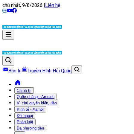
chủ nhật, 9/8/2026
|
Liên hệ
Báo In
Truyền Hình Hải Quân
Chính trị
Quốc phòng - An ninh
Vì chủ quyền biển, đảo
Kinh tế - Xã hội
Đối ngoại
Pháp luật
Đa phương tiện