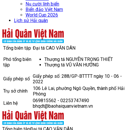
Nụ cười lính biển
Biển đảo Việt Nam
World Cup 2026
Lịch sử Hải quân
Tổng biên tập
Đại tá CAO VĂN DÂN
Phó tổng biên
Thượng tá NGUYỄN TRỌNG THIẾT
tập
Thượng tá VŨ VĂN HƯỞNG
Giấy phép số: 288/GP-BTTTT ngày 10 - 06 -
Giấy phép số
2022
106 Lê Lai, phường Ngô Quyền, thành phố Hải
Trụ sở chính
Phòng
069815562 - 02253747490
Liên hệ
bhqdt@baohaiquanvietnam.vn
Tổng biên tập
Đại tá CAO VĂN DÂN