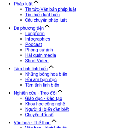
Pháp luật
Tin tức-Văn bản pháp luật
Tìm hiểu luật biển
Câu chuyện pháp luật
Đa phương tiện
Longform
Infographics
Podcast
Phóng sự ảnh
Hải quân media
Short Video
Tâm tình lính biển
Những bông hoa biển
Hồi âm bạn đọc
Tâm tình lính biển
Nghiên cứu - Trao đổi
Giáo dục - Đào tạo
Khoa học công nghệ
Người đi biển cần biết
Chuyển đổi số
Văn hoá - Thể thao