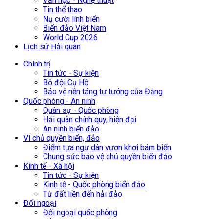
Văn học - Nghệ thuật
Tin thể thao
Nụ cười lính biển
Biển đảo Việt Nam
World Cup 2026
Lịch sử Hải quân
Chính trị
Tin tức - Sự kiện
Bộ đội Cụ Hồ
Bảo vệ nền tảng tư tưởng của Đảng
Quốc phòng - An ninh
Quân sự - Quốc phòng
Hải quân chính quy, hiện đại
An ninh biển đảo
Vì chủ quyền biển, đảo
Điểm tựa ngư dân vươn khơi bám biển
Chung sức bảo vệ chủ quyền biển đảo
Kinh tế - Xã hội
Tin tức - Sự kiện
Kinh tế - Quốc phòng biển đảo
Từ đất liền đến hải đảo
Đối ngoại
Đối ngoại quốc phòng