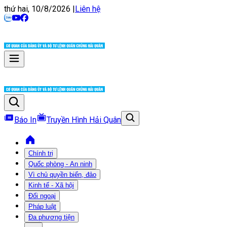
thứ hai, 10/8/2026
|
Liên hệ
Báo In
Truyền Hình Hải Quân
Chính trị
Quốc phòng - An ninh
Vì chủ quyền biển, đảo
Kinh tế - Xã hội
Đối ngoại
Pháp luật
Đa phương tiện