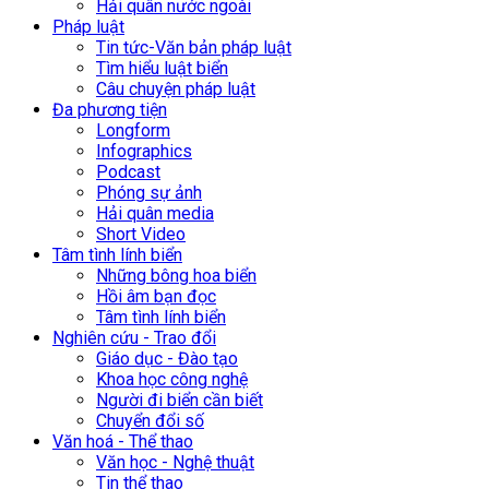
Hải quân nước ngoài
Pháp luật
Tin tức-Văn bản pháp luật
Tìm hiểu luật biển
Câu chuyện pháp luật
Đa phương tiện
Longform
Infographics
Podcast
Phóng sự ảnh
Hải quân media
Short Video
Tâm tình lính biển
Những bông hoa biển
Hồi âm bạn đọc
Tâm tình lính biển
Nghiên cứu - Trao đổi
Giáo dục - Đào tạo
Khoa học công nghệ
Người đi biển cần biết
Chuyển đổi số
Văn hoá - Thể thao
Văn học - Nghệ thuật
Tin thể thao