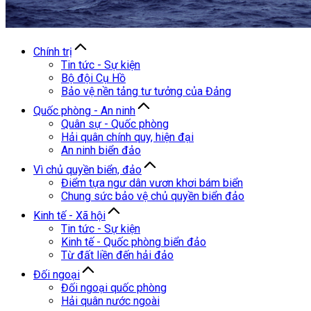
Chính trị
Tin tức - Sự kiện
Bộ đội Cụ Hồ
Bảo vệ nền tảng tư tưởng của Đảng
Quốc phòng - An ninh
Quân sự - Quốc phòng
Hải quân chính quy, hiện đại
An ninh biển đảo
Vì chủ quyền biển, đảo
Điểm tựa ngư dân vươn khơi bám biển
Chung sức bảo vệ chủ quyền biển đảo
Kinh tế - Xã hội
Tin tức - Sự kiện
Kinh tế - Quốc phòng biển đảo
Từ đất liền đến hải đảo
Đối ngoại
Đối ngoại quốc phòng
Hải quân nước ngoài