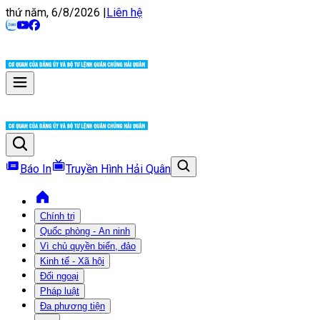
thứ năm, 6/8/2026
|
Liên hệ
Báo In
Truyền Hình Hải Quân
Chính trị
Quốc phòng - An ninh
Vì chủ quyền biển, đảo
Kinh tế - Xã hội
Đối ngoại
Pháp luật
Đa phương tiện