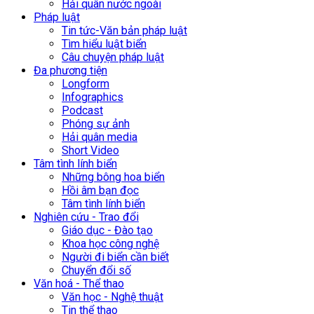
Hải quân nước ngoài
Pháp luật
Tin tức-Văn bản pháp luật
Tìm hiểu luật biển
Câu chuyện pháp luật
Đa phương tiện
Longform
Infographics
Podcast
Phóng sự ảnh
Hải quân media
Short Video
Tâm tình lính biển
Những bông hoa biển
Hồi âm bạn đọc
Tâm tình lính biển
Nghiên cứu - Trao đổi
Giáo dục - Đào tạo
Khoa học công nghệ
Người đi biển cần biết
Chuyển đổi số
Văn hoá - Thể thao
Văn học - Nghệ thuật
Tin thể thao