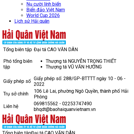
Nụ cười lính biển
Biển đảo Việt Nam
World Cup 2026
Lịch sử Hải quân
Tổng biên tập
Đại tá CAO VĂN DÂN
Phó tổng biên
Thượng tá NGUYỄN TRỌNG THIẾT
tập
Thượng tá VŨ VĂN HƯỞNG
Giấy phép số: 288/GP-BTTTT ngày 10 - 06 -
Giấy phép số
2022
106 Lê Lai, phường Ngô Quyền, thành phố Hải
Trụ sở chính
Phòng
069815562 - 02253747490
Liên hệ
bhqdt@baohaiquanvietnam.vn
Tổng biên tập
Đại tá CAO VĂN DÂN