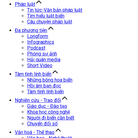
Pháp luật
Tin tức-Văn bản pháp luật
Tìm hiểu luật biển
Câu chuyện pháp luật
Đa phương tiện
Longform
Infographics
Podcast
Phóng sự ảnh
Hải quân media
Short Video
Tâm tình lính biển
Những bông hoa biển
Hồi âm bạn đọc
Tâm tình lính biển
Nghiên cứu - Trao đổi
Giáo dục - Đào tạo
Khoa học công nghệ
Người đi biển cần biết
Chuyển đổi số
Văn hoá - Thể thao