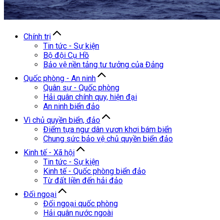
Chính trị
Tin tức - Sự kiện
Bộ đội Cụ Hồ
Bảo vệ nền tảng tư tưởng của Đảng
Quốc phòng - An ninh
Quân sự - Quốc phòng
Hải quân chính quy, hiện đại
An ninh biển đảo
Vì chủ quyền biển, đảo
Điểm tựa ngư dân vươn khơi bám biển
Chung sức bảo vệ chủ quyền biển đảo
Kinh tế - Xã hội
Tin tức - Sự kiện
Kinh tế - Quốc phòng biển đảo
Từ đất liền đến hải đảo
Đối ngoại
Đối ngoại quốc phòng
Hải quân nước ngoài