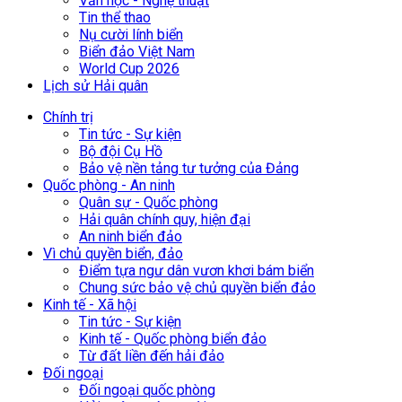
Văn học - Nghệ thuật
Tin thể thao
Nụ cười lính biển
Biển đảo Việt Nam
World Cup 2026
Lịch sử Hải quân
Chính trị
Tin tức - Sự kiện
Bộ đội Cụ Hồ
Bảo vệ nền tảng tư tưởng của Đảng
Quốc phòng - An ninh
Quân sự - Quốc phòng
Hải quân chính quy, hiện đại
An ninh biển đảo
Vì chủ quyền biển, đảo
Điểm tựa ngư dân vươn khơi bám biển
Chung sức bảo vệ chủ quyền biển đảo
Kinh tế - Xã hội
Tin tức - Sự kiện
Kinh tế - Quốc phòng biển đảo
Từ đất liền đến hải đảo
Đối ngoại
Đối ngoại quốc phòng